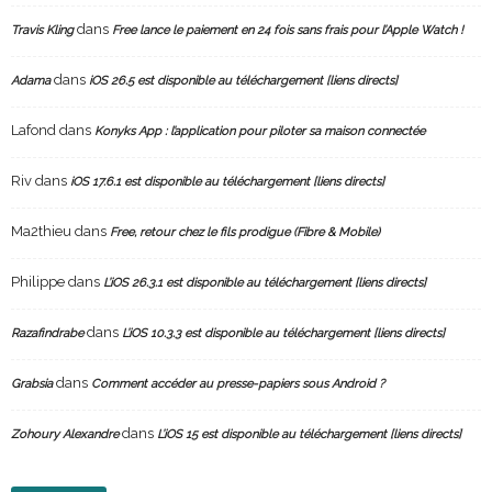
dans
Travis Kling
Free lance le paiement en 24 fois sans frais pour l’Apple Watch !
dans
Adama
iOS 26.5 est disponible au téléchargement [liens directs]
Lafond
dans
Konyks App : l’application pour piloter sa maison connectée
Riv
dans
iOS 17.6.1 est disponible au téléchargement [liens directs]
Ma2thieu
dans
Free, retour chez le fils prodigue (Fibre & Mobile)
Philippe
dans
L’iOS 26.3.1 est disponible au téléchargement [liens directs]
dans
Razafindrabe
L’iOS 10.3.3 est disponible au téléchargement [liens directs]
dans
Grabsia
Comment accéder au presse-papiers sous Android ?
dans
Zohoury Alexandre
L’iOS 15 est disponible au téléchargement [liens directs]