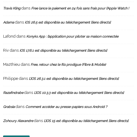
dans
Travis Kling
Free lance le paiement en 24 fois sans frais pour l’Apple Watch !
dans
Adama
iOS 26.5 est disponible au téléchargement [liens directs]
Lafond
dans
Konyks App : l’application pour piloter sa maison connectée
Riv
dans
iOS 17.6.1 est disponible au téléchargement [liens directs]
Ma2thieu
dans
Free, retour chez le fils prodigue (Fibre & Mobile)
Philippe
dans
L’iOS 26.3.1 est disponible au téléchargement [liens directs]
dans
Razafindrabe
L’iOS 10.3.3 est disponible au téléchargement [liens directs]
dans
Grabsia
Comment accéder au presse-papiers sous Android ?
dans
Zohoury Alexandre
L’iOS 15 est disponible au téléchargement [liens directs]