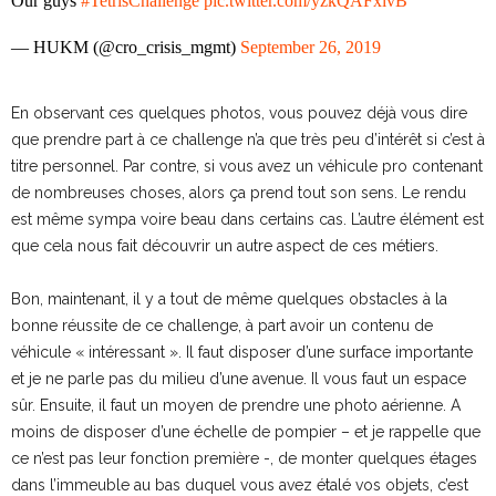
Our guys
#TetrisChallenge
pic.twitter.com/yzkQAFxivB
— HUKM (@cro_crisis_mgmt)
September 26, 2019
En observant ces quelques photos, vous pouvez déjà vous dire
que prendre part à ce challenge n’a que très peu d’intérêt si c’est à
titre personnel. Par contre, si vous avez un véhicule pro contenant
de nombreuses choses, alors ça prend tout son sens. Le rendu
est même sympa voire beau dans certains cas. L’autre élément est
que cela nous fait découvrir un autre aspect de ces métiers.
Bon, maintenant, il y a tout de même quelques obstacles à la
bonne réussite de ce challenge, à part avoir un contenu de
véhicule « intéressant ». Il faut disposer d’une surface importante
et je ne parle pas du milieu d’une avenue. Il vous faut un espace
sûr. Ensuite, il faut un moyen de prendre une photo aérienne. A
moins de disposer d’une échelle de pompier – et je rappelle que
ce n’est pas leur fonction première -, de monter quelques étages
dans l’immeuble au bas duquel vous avez étalé vos objets, c’est