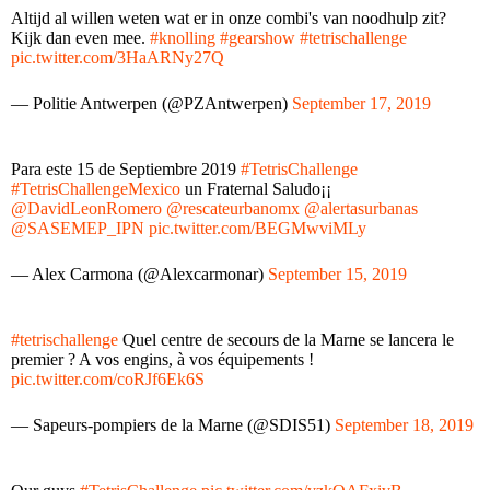
Altijd al willen weten wat er in onze combi's van noodhulp zit?
Kijk dan even mee.
#knolling
#gearshow
#tetrischallenge
pic.twitter.com/3HaARNy27Q
— Politie Antwerpen (@PZAntwerpen)
September 17, 2019
Para este 15 de Septiembre 2019
#TetrisChallenge
#TetrisChallengeMexico
un Fraternal Saludo¡¡
@DavidLeonRomero
@rescateurbanomx
@alertasurbanas
@SASEMEP_IPN
pic.twitter.com/BEGMwviMLy
— Alex Carmona (@Alexcarmonar)
September 15, 2019
#tetrischallenge
Quel centre de secours de la Marne se lancera le
premier ? A vos engins, à vos équipements !
pic.twitter.com/coRJf6Ek6S
— Sapeurs-pompiers de la Marne (@SDIS51)
September 18, 2019