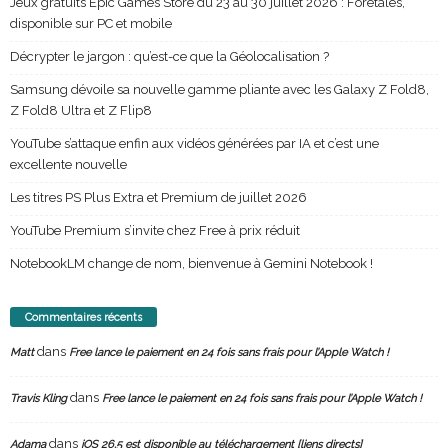
Jeux gratuits Epic Games Store du 23 au 30 juillet 2026 : Foretales,
disponible sur PC et mobile
Décrypter le jargon : qu’est-ce que la Géolocalisation ?
Samsung dévoile sa nouvelle gamme pliante avec les Galaxy Z Fold8,
Z Fold8 Ultra et Z Flip8
YouTube s’attaque enfin aux vidéos générées par IA et c’est une
excellente nouvelle
Les titres PS Plus Extra et Premium de juillet 2026
YouTube Premium s’invite chez Free à prix réduit
NotebookLM change de nom, bienvenue à Gemini Notebook !
Commentaires récents
dans
Matt
Free lance le paiement en 24 fois sans frais pour l’Apple Watch !
dans
Travis Kling
Free lance le paiement en 24 fois sans frais pour l’Apple Watch !
dans
Adama
iOS 26.5 est disponible au téléchargement [liens directs]