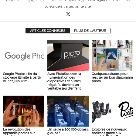
perdues. En rejoignant la famille UnSimpleClic, j'espère agrandir l'éventail de
sujets déjà traités par le site.
ARTICLES CONNEXES
PLUS DE L'AUTEUR
Google Photos : fin du
Avec PictoScanner, la
Quelques astuces pour
stockage illimité à partir
numérisation des
réaliser un bon diaporama
du 1er juin 2021
diapositives et autres
photo
négatifs, devient un
véritable jeu d’enfant
La révolution des
Un selfie à 200 000 dollars,
Explorez de nouveaux
appareils photos sur
gloups !
horizons grâce aux