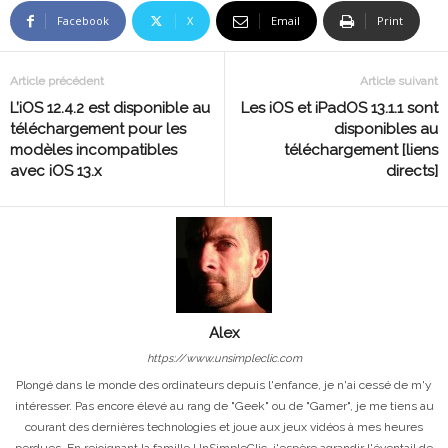
Facebook
X
Email
Print
Article précédent
Article suivant
L’iOS 12.4.2 est disponible au
Les iOS et iPadOS 13.1.1 sont
téléchargement pour les
disponibles au
modèles incompatibles
téléchargement [liens
avec iOS 13.x
directs]
Alex
https://www.unsimpleclic.com
Plongé dans le monde des ordinateurs depuis l'enfance, je n'ai cessé de m'y
intéresser. Pas encore élevé au rang de "Geek" ou de "Gamer", je me tiens au
courant des dernières technologies et joue aux jeux vidéos à mes heures