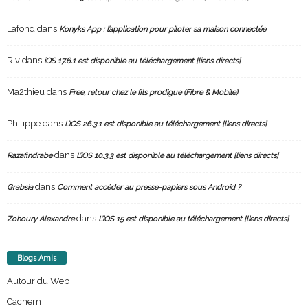
Lafond
dans
Konyks App : l’application pour piloter sa maison connectée
Riv
dans
iOS 17.6.1 est disponible au téléchargement [liens directs]
Ma2thieu
dans
Free, retour chez le fils prodigue (Fibre & Mobile)
Philippe
dans
L’iOS 26.3.1 est disponible au téléchargement [liens directs]
dans
Razafindrabe
L’iOS 10.3.3 est disponible au téléchargement [liens directs]
dans
Grabsia
Comment accéder au presse-papiers sous Android ?
dans
Zohoury Alexandre
L’iOS 15 est disponible au téléchargement [liens directs]
Blogs Amis
Autour du Web
Cachem