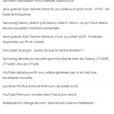
Les titres PlayStation Plus Essential d’août 2026
Jeux gratuits Epic Games Store du 30 juillet au 6 août 2026 : OTXO, Sol
Cesto et Mutazione
Samsung Galaxy Watch 9 et Galaxy Watch Ultra 2, ce qu’il faut retenir
de ces nouvelles montres connectées
Jeux gratuits Epic Games Store du 23 au 30 juillet 2026 : Foretales,
disponible sur PC et mobile
Décrypter le jargon : qu’est-ce que la Géolocalisation ?
Samsung dévoile sa nouvelle gamme pliante avec les Galaxy Z Fold8,
Z Fold8 Ultra et Z Flip8
YouTube s’attaque enfin aux vidéos générées par IA et c’est une
excellente nouvelle
Les titres PS Plus Extra et Premium de juillet 2026
YouTube Premium s’invite chez Free à prix réduit
NotebookLM change de nom, bienvenue à Gemini Notebook !