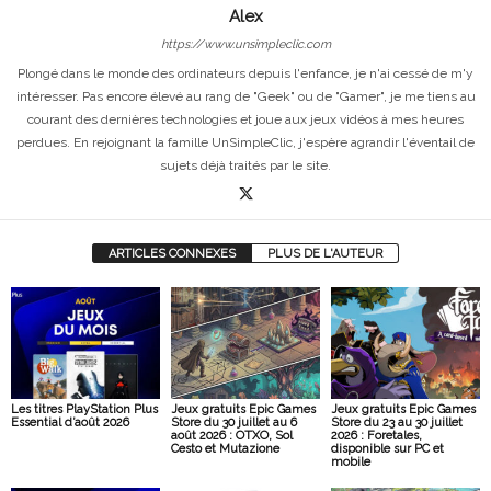
Alex
https://www.unsimpleclic.com
Plongé dans le monde des ordinateurs depuis l'enfance, je n'ai cessé de m'y
intéresser. Pas encore élevé au rang de "Geek" ou de "Gamer", je me tiens au
courant des dernières technologies et joue aux jeux vidéos à mes heures
perdues. En rejoignant la famille UnSimpleClic, j'espère agrandir l'éventail de
sujets déjà traités par le site.
ARTICLES CONNEXES
PLUS DE L'AUTEUR
Les titres PlayStation Plus
Jeux gratuits Epic Games
Jeux gratuits Epic Games
Essential d’août 2026
Store du 30 juillet au 6
Store du 23 au 30 juillet
août 2026 : OTXO, Sol
2026 : Foretales,
Cesto et Mutazione
disponible sur PC et
mobile