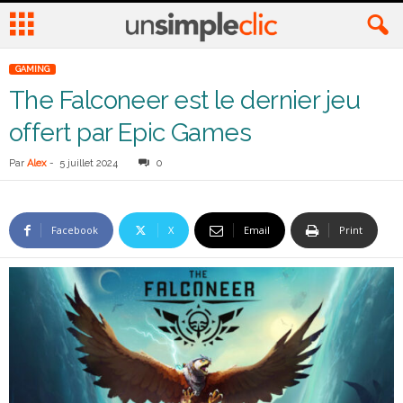
GAMING
The Falconeer est le dernier jeu
offert par Epic Games
Par
Alex
-
5 juillet 2024
0
Facebook
X
Email
Print