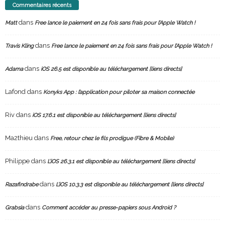
Commentaires récents
dans
Matt
Free lance le paiement en 24 fois sans frais pour l’Apple Watch !
dans
Travis Kling
Free lance le paiement en 24 fois sans frais pour l’Apple Watch !
dans
Adama
iOS 26.5 est disponible au téléchargement [liens directs]
Lafond
dans
Konyks App : l’application pour piloter sa maison connectée
Riv
dans
iOS 17.6.1 est disponible au téléchargement [liens directs]
Ma2thieu
dans
Free, retour chez le fils prodigue (Fibre & Mobile)
Philippe
dans
L’iOS 26.3.1 est disponible au téléchargement [liens directs]
dans
Razafindrabe
L’iOS 10.3.3 est disponible au téléchargement [liens directs]
dans
Grabsia
Comment accéder au presse-papiers sous Android ?