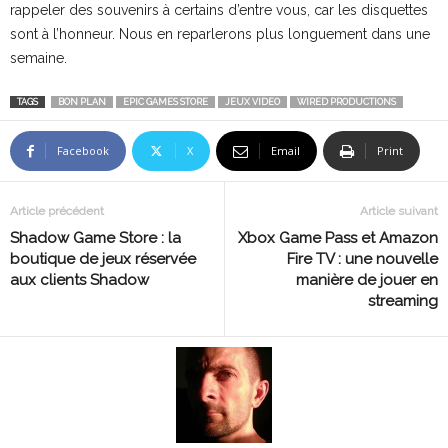
rappeler des souvenirs à certains d’entre vous, car les disquettes
sont à l’honneur. Nous en reparlerons plus longuement dans une
semaine.
TAGS
BON PLAN
EPIC GAMES STORE
JEUX VIDEO
WIRED PRODUCTIONS
Facebook
X
Email
Print
Article précédent
Article suivant
Shadow Game Store : la
Xbox Game Pass et Amazon
boutique de jeux réservée
Fire TV : une nouvelle
aux clients Shadow
manière de jouer en
streaming