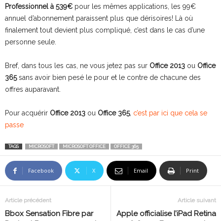
Professionnel à 539€
pour les mêmes applications, les 99€
annuel d’abonnement paraissent plus que dérisoires! Là où
finalement tout devient plus compliqué, c’est dans le cas d’une
personne seule.
Bref, dans tous les cas, ne vous jetez pas sur
Office 2013
ou
Office
365
sans avoir bien pesé le pour et le contre de chacune des
offres auparavant.
Pour acquérir
Office 2013
ou
Office 365
,
c’est par ici que cela se
passe
TAGS
MICROSOFT
MICROSOFT OFFICE
OFFICE 365
Facebook
X
Email
Print
Article précédent
Article suivant
Bbox Sensation Fibre par
Apple officialise l’iPad Retina