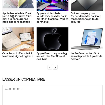
Apple lance le MacBook
Apple sort l’artillerie
Guide complet pour
Neo à 699 € qui va faire
lourde avec les MacBook
l’achat d’un MacBook Air
mal à la concurrence
Air M5 et MacBook M5 Pro
reconditionné en toute
mais pas sans sacrifice !
et M5 Max
sécurité
Casa Pop-Up Desk, le kit
Apple Event : la puce M3
Le Surface Laptop Go 2
télétravail signé Logitech
au sein des MacBook et
sera disponible à partir de
des iMac
demain
LAISSER UN COMMENTAIRE