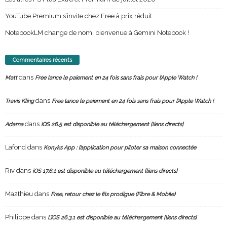
YouTube Premium s’invite chez Free à prix réduit
NotebookLM change de nom, bienvenue à Gemini Notebook !
Commentaires récents
dans
Matt
Free lance le paiement en 24 fois sans frais pour l’Apple Watch !
dans
Travis Kling
Free lance le paiement en 24 fois sans frais pour l’Apple Watch !
dans
Adama
iOS 26.5 est disponible au téléchargement [liens directs]
Lafond
dans
Konyks App : l’application pour piloter sa maison connectée
Riv
dans
iOS 17.6.1 est disponible au téléchargement [liens directs]
Ma2thieu
dans
Free, retour chez le fils prodigue (Fibre & Mobile)
Philippe
dans
L’iOS 26.3.1 est disponible au téléchargement [liens directs]