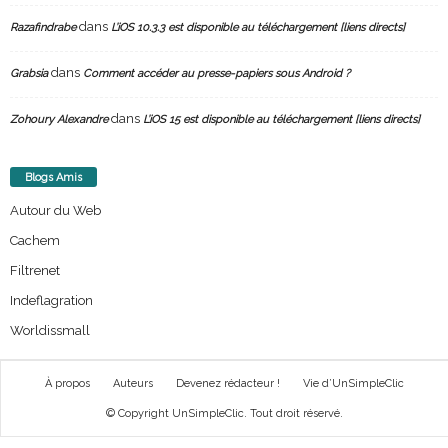
dans
Razafindrabe
L’iOS 10.3.3 est disponible au téléchargement [liens directs]
dans
Grabsia
Comment accéder au presse-papiers sous Android ?
dans
Zohoury Alexandre
L’iOS 15 est disponible au téléchargement [liens directs]
Blogs Amis
Autour du Web
Cachem
Filtrenet
Indeflagration
Worldissmall
À propos
Auteurs
Devenez rédacteur !
Vie d’UnSimpleClic
© Copyright UnSimpleClic. Tout droit réservé.