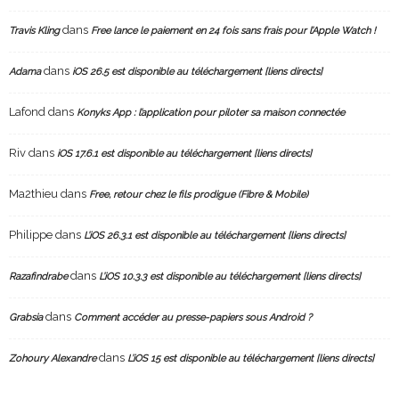
dans
Travis Kling
Free lance le paiement en 24 fois sans frais pour l’Apple Watch !
dans
Adama
iOS 26.5 est disponible au téléchargement [liens directs]
Lafond
dans
Konyks App : l’application pour piloter sa maison connectée
Riv
dans
iOS 17.6.1 est disponible au téléchargement [liens directs]
Ma2thieu
dans
Free, retour chez le fils prodigue (Fibre & Mobile)
Philippe
dans
L’iOS 26.3.1 est disponible au téléchargement [liens directs]
dans
Razafindrabe
L’iOS 10.3.3 est disponible au téléchargement [liens directs]
dans
Grabsia
Comment accéder au presse-papiers sous Android ?
dans
Zohoury Alexandre
L’iOS 15 est disponible au téléchargement [liens directs]