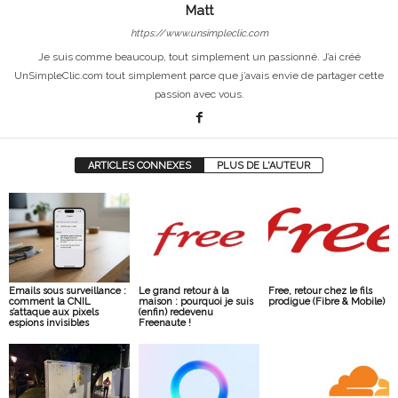
Matt
https://www.unsimpleclic.com
Je suis comme beaucoup, tout simplement un passionné. J’ai créé
UnSimpleClic.com tout simplement parce que j’avais envie de partager cette
passion avec vous.
ARTICLES CONNEXES
PLUS DE L'AUTEUR
Emails sous surveillance :
Le grand retour à la
Free, retour chez le fils
comment la CNIL
maison : pourquoi je suis
prodigue (Fibre & Mobile)
s’attaque aux pixels
(enfin) redevenu
espions invisibles
Freenaute !