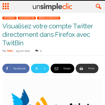
INTERNET
NAVIGATEURS
RÉSEAUX SOCIAUX
Visualisez votre compte Twitter
directement dans Firefox avec
TwitBin
Par
Matt
-
19 juin 2012
0
Facebook
X
Email
Print