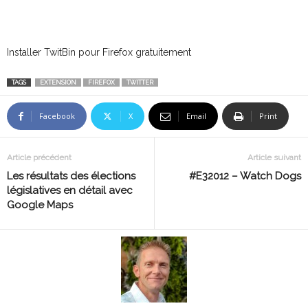
Installer TwitBin pour Firefox gratuitement
TAGS
EXTENSION
FIREFOX
TWITTER
Facebook
X
Email
Print
Article précédent
Article suivant
Les résultats des élections
#E32012 – Watch Dogs
législatives en détail avec
Google Maps