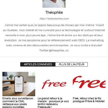
Théophile
http://indextechno.com
J'aime me vanter que j'ai appris beaucoup de choses par moi-même. Vivant
au Québec, mon intérêt et ma curiosité pour la technologie et surtout Internet
remonte à mon plus jeune âge. J'aime lire et écrire sur les startups et leur
évolution. Je me passionne pour le référencement web (SEO), Le marketing
web, cinéma et des découvertes enrichissantes. Je vous invite à discuter!
Twitter @theophile_nz
ARTICLES CONNEXES
PLUS DE L'AUTEUR
Emails sous surveillance :
Le grand retour à la
Free, retour chez le fils
comment la CNIL
maison : pourquoi je suis
prodigue (Fibre & Mobile)
s’attaque aux pixels
(enfin) redevenu
espions invisibles
Freenaute !