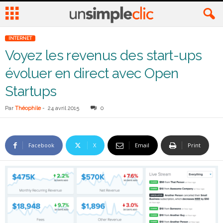
INTERNET
Voyez les revenus des start-ups
évoluer en direct avec Open
Startups
Par
Théophile
-
24 avril 2015
0
Facebook
X
Email
Print