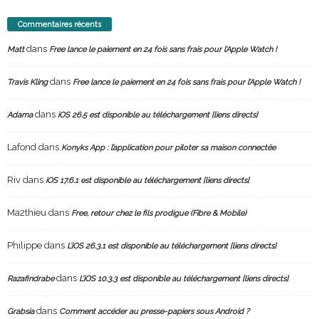
Commentaires récents
dans
Matt
Free lance le paiement en 24 fois sans frais pour l’Apple Watch !
dans
Travis Kling
Free lance le paiement en 24 fois sans frais pour l’Apple Watch !
dans
Adama
iOS 26.5 est disponible au téléchargement [liens directs]
Lafond
dans
Konyks App : l’application pour piloter sa maison connectée
Riv
dans
iOS 17.6.1 est disponible au téléchargement [liens directs]
Ma2thieu
dans
Free, retour chez le fils prodigue (Fibre & Mobile)
Philippe
dans
L’iOS 26.3.1 est disponible au téléchargement [liens directs]
dans
Razafindrabe
L’iOS 10.3.3 est disponible au téléchargement [liens directs]
dans
Grabsia
Comment accéder au presse-papiers sous Android ?