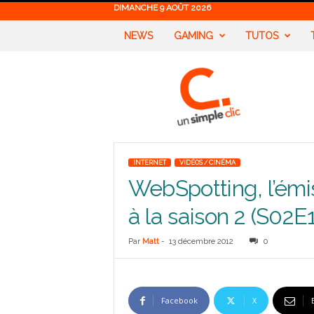
DIMANCHE 9 AOÛT 2026
NEWS
GAMING
TUTOS
U
n
S
i
m
p
l
INTERNET
VIDÉOS / CINÉMA
e
WebSpotting, l’ém
C
l
à la saison 2 (S02E1
i
c
Par
Matt
-
13 décembre 2012
0
Facebook
X