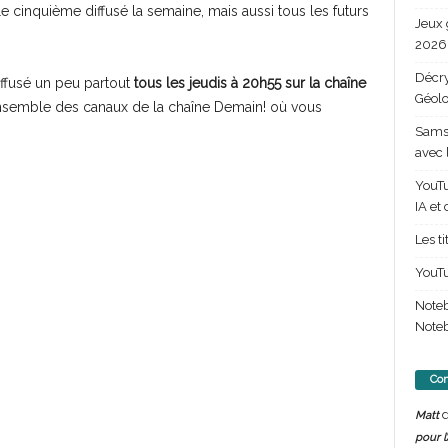
e cinquième diffusé la semaine, mais aussi tous les futurs
Jeux 
2026 
Décry
iffusé un peu partout
tous les jeudis à 20h55 sur la chaîne
Géolo
’ensemble des canaux de la chaîne Demain! où vous
Samsu
avec 
YouTu
IA et
Les t
YouTu
Note
Noteb
Com
d
Matt
pour l