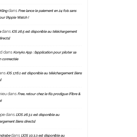
dans
Kling
Free lance le paiement en 24 fois sans
pour l’Apple Watch !
dans
a
iOS 26.5 est disponible au téléchargement
directs]
nd
dans
Konyks App : l’application pour piloter sa
n connectée
ans
iOS 17.6.1 est disponible au téléchargement [liens
]
hieu
dans
Free, retour chez le fils prodigue (Fibre &
)
ppe
dans
L’iOS 26.3.1 est disponible au
argement [liens directs]
dans
ndrabe
L’iOS 10.3.3 est disponible au