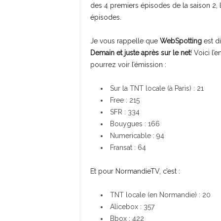
des 4 premiers épisodes de la saison 2, l
épisodes.
Je vous rappelle que
WebSpotting
est d
Demain et juste après sur le net
! Voici l
pourrez voir l’émission :
Sur la TNT locale (à Paris) : 21
Free : 215
SFR : 334
Bouygues : 166
Numericable : 94
Fransat : 64
Et pour NormandieTV, c’est :
TNT locale (en Normandie) : 20
Alicebox : 357
Bbox : 422