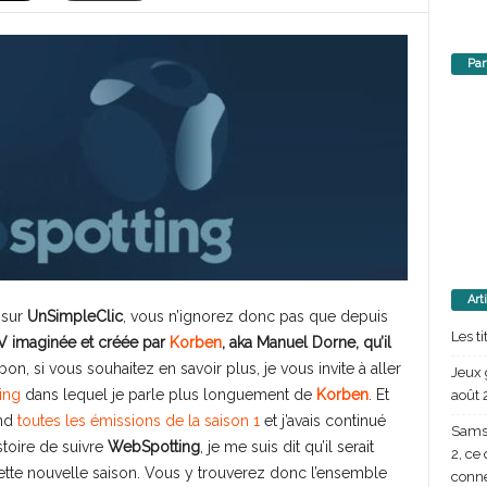
Par
Art
 sur
UnSimpleClic
, vous n’ignorez donc pas que depuis
Les t
TV imaginée et créée par
Korben
, aka Manuel Dorne, qu’il
bon, si vous souhaitez en savoir plus, je vous invite à aller
Jeux 
ing
dans lequel je parle plus longuement de
Korben
. Et
août 
end
toutes les émissions de la saison 1
et j’avais continué
Samsu
stoire de suivre
WebSpotting
, je me suis dit qu’il serait
2, ce
cette nouvelle saison. Vous y trouverez donc l’ensemble
conn