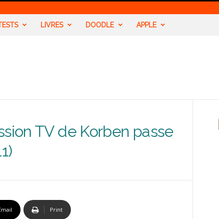
TESTS
LIVRES
DOODLE
APPLE
ission TV de Korben passe
1)
Email
Print