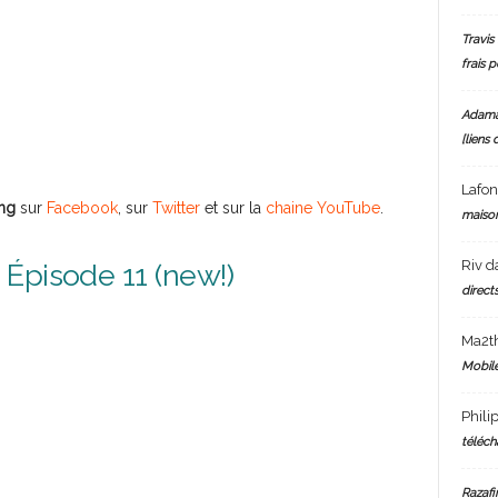
Travis 
frais 
Adam
[liens 
Lafo
ng
sur
Facebook
, sur
Twitter
et sur la
chaine YouTube
.
maiso
Riv
d
Épisode 11 (new!)
directs
Ma2t
Mobile
Phili
téléch
Razafi