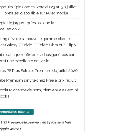
gratuits Epic Games Store du 23 au 30 juillet
: Foretales, disponible sur PC et mobile
pter le jargon : qu’est-ce que la
calisation ?
ng dévoile sa nouvelle gamme pliante
les Galaxy Z Fold8, Z Fold8 Ultra et Z Flip8
be s’attaque enfin aux vidéos générées par
 c’est une excellente nouvelle
itres PS Plus Extra et Premium de juillet 2026
be Premium s’invite chez Free à prix réduit
bookLM change de nom, bienvenue à Gemini
ook !
mentaires récents
ans
Free lance le paiement en 24 fois sans frais
’Apple Watch !