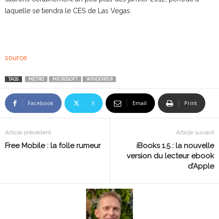
laquelle se tiendra le CES de Las Vegas.
source
TAGS
METRO
MICROSOFT
WINDOWS 8
Facebook
X
Email
Print
Article précédent
Article suivant
Free Mobile : la folle rumeur
iBooks 1.5 : la nouvelle
version du lecteur ebook
d’Apple