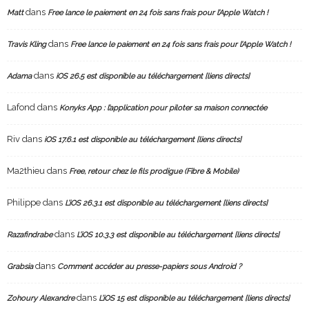
dans
Matt
Free lance le paiement en 24 fois sans frais pour l’Apple Watch !
dans
Travis Kling
Free lance le paiement en 24 fois sans frais pour l’Apple Watch !
dans
Adama
iOS 26.5 est disponible au téléchargement [liens directs]
Lafond
dans
Konyks App : l’application pour piloter sa maison connectée
Riv
dans
iOS 17.6.1 est disponible au téléchargement [liens directs]
Ma2thieu
dans
Free, retour chez le fils prodigue (Fibre & Mobile)
Philippe
dans
L’iOS 26.3.1 est disponible au téléchargement [liens directs]
dans
Razafindrabe
L’iOS 10.3.3 est disponible au téléchargement [liens directs]
dans
Grabsia
Comment accéder au presse-papiers sous Android ?
dans
Zohoury Alexandre
L’iOS 15 est disponible au téléchargement [liens directs]