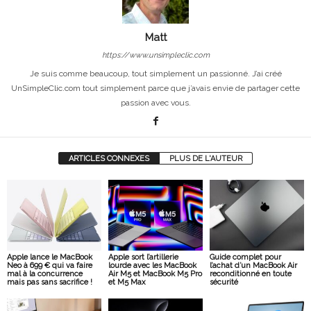
Matt
https://www.unsimpleclic.com
Je suis comme beaucoup, tout simplement un passionné. J’ai créé
UnSimpleClic.com tout simplement parce que j’avais envie de partager cette
passion avec vous.
ARTICLES CONNEXES
PLUS DE L'AUTEUR
Apple lance le MacBook
Apple sort l’artillerie
Guide complet pour
Neo à 699 € qui va faire
lourde avec les MacBook
l’achat d’un MacBook Air
mal à la concurrence
Air M5 et MacBook M5 Pro
reconditionné en toute
mais pas sans sacrifice !
et M5 Max
sécurité