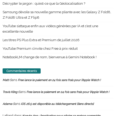
Décrypter le jargon : qu’est-ce que la Géolocalisation ?
Samsung dévoile sa nouvelle gamme pliante avec les Galaxy Z Fold8,
Z Fold8 Ultra et Z Flip8
YouTube s’attaque enfin aux vidéos générées par IA et c’est une
excellente nouvelle
Les titres PS Plus Extra et Premium de juillet 2026
YouTube Premium s’invite chez Free à prix réduit
NotebookLM change de nom, bienvenue à Gemini Notebook !
Commentaires récents
dans
Matt
Free lance le paiement en 24 fois sans frais pour l’Apple Watch !
dans
Travis Kling
Free lance le paiement en 24 fois sans frais pour l’Apple Watch !
dans
Adama
iOS 26.5 est disponible au téléchargement [liens directs]
Lafond
dans
Konyks App : l’application pour piloter sa maison connectée