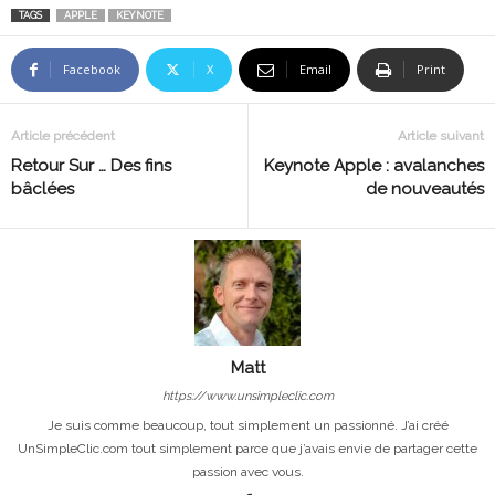
TAGS
APPLE
KEYNOTE
Facebook
X
Email
Print
Article précédent
Article suivant
Retour Sur … Des fins
Keynote Apple : avalanches
bâclées
de nouveautés
Matt
https://www.unsimpleclic.com
Je suis comme beaucoup, tout simplement un passionné. J’ai créé
UnSimpleClic.com tout simplement parce que j’avais envie de partager cette
passion avec vous.