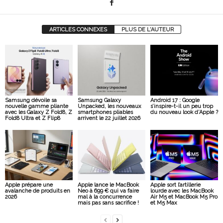
ARTICLES CONNEXES
PLUS DE L'AUTEUR
Samsung dévoile sa
Samsung Galaxy
Android 17 : Google
nouvelle gamme pliante
Unpacked, les nouveaux
s’inspire-t-il un peu trop
avec les Galaxy Z Fold8, Z
smartphones pliables
du nouveau look d’Apple ?
Fold8 Ultra et Z Flip8
arrivent le 22 juillet 2026
Apple prépare une
Apple lance le MacBook
Apple sort l’artillerie
avalanche de produits en
Neo à 699 € qui va faire
lourde avec les MacBook
2026
mal à la concurrence
Air M5 et MacBook M5 Pro
mais pas sans sacrifice !
et M5 Max