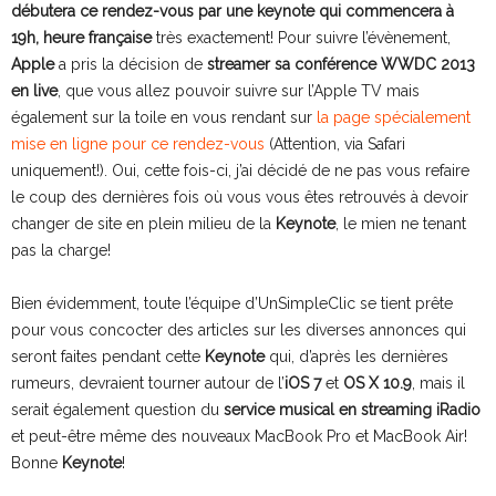
débutera ce rendez-vous par une keynote qui commencera à
19h, heure française
très exactement! Pour suivre l’évènement,
Apple
a pris la décision de
streamer sa conférence WWDC 2013
en live
, que vous allez pouvoir suivre sur l’Apple TV mais
également sur la toile en vous rendant sur
la page spécialement
mise en ligne pour ce rendez-vous
(Attention, via Safari
uniquement!). Oui, cette fois-ci, j’ai décidé de ne pas vous refaire
le coup des dernières fois où vous vous êtes retrouvés à devoir
changer de site en plein milieu de la
Keynote
, le mien ne tenant
pas la charge!
Bien évidemment, toute l’équipe d’UnSimpleClic se tient prête
pour vous concocter des articles sur les diverses annonces qui
seront faites pendant cette
Keynote
qui, d’après les dernières
rumeurs, devraient tourner autour de l’
iOS 7
et
OS X 10.9
, mais il
serait également question du
service musical en streaming iRadio
et peut-être même des nouveaux MacBook Pro et MacBook Air!
Bonne
Keynote
!