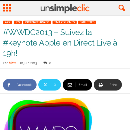
APP
IOS
ORDINATEUR & CO
SMARTPHONES
TABLETTES
#WWDC2013 – Suivez la
#keynote Apple en Direct Live à
19h!
Par
Matt
-
10 juin 2013
0
Facebook
X
Email
Print