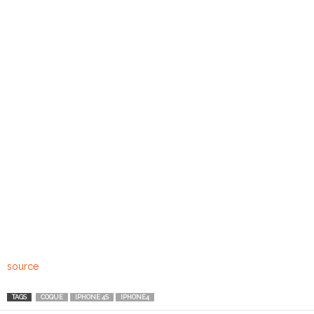
source
TAGS
COQUE
IPHONE 4S
IPHONE4