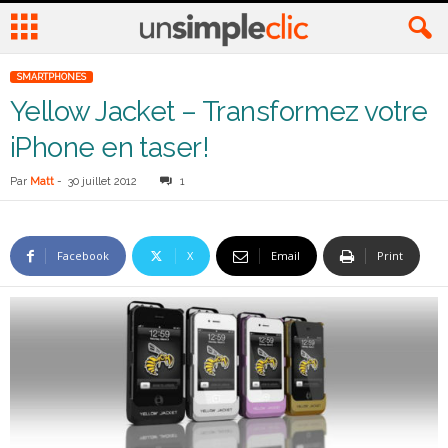
SMARTPHONES
Yellow Jacket – Transformez votre
iPhone en taser!
Par
Matt
-
30 juillet 2012
1
Facebook
X
Email
Print