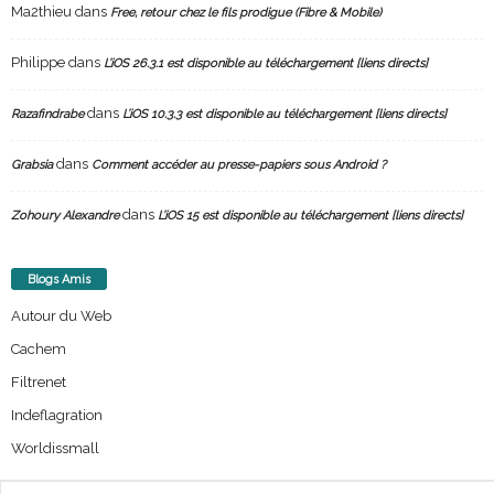
Ma2thieu
dans
Free, retour chez le fils prodigue (Fibre & Mobile)
Philippe
dans
L’iOS 26.3.1 est disponible au téléchargement [liens directs]
dans
Razafindrabe
L’iOS 10.3.3 est disponible au téléchargement [liens directs]
dans
Grabsia
Comment accéder au presse-papiers sous Android ?
dans
Zohoury Alexandre
L’iOS 15 est disponible au téléchargement [liens directs]
Blogs Amis
Autour du Web
Cachem
Filtrenet
Indeflagration
Worldissmall