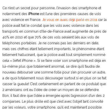
Ce n’est un secret pour personne, l’invasion des smartphone et
notamment des
iPhone
est l’une des premières causes de vols
avec violence en France.
Je vous en avais déjà parlé en 2011
car la
police avait fait le constat que les vols avec violence dans les
transports en commun d’Ile-de-France avait augmenté de près de
40% en 2010 et que 70% de ces vols seraient liés aux vols de
téléphones portables. Je ne connais pas les derniers en date,
mais ces chiffres étant tellement importants, le phénomène étant
tellement hallucinant, que la police avait tout simplement nommé
cela « l’effet iPhone ». Si se faire voler son smartphone est déjà en
lui-même plus que totalement anormal, se dire qu’il faudra de
nouveau débourser une somme folle pour s’en procurer un autre,
a de quoi totalement nous décourager surtout si en plus on se fait
casser la gueule! C’est certainement en partant de ce postulat que
2 américains ont eu l’idée de créer un moyen de se défendre.
Bon, il faut dire que l’idée a émergée après l’agression d’un des 2
comparses. Le plus drôle est que c’est avec l’objet tant convoité
par les voleurs, votre smartphone, qu’il est maintenant possible