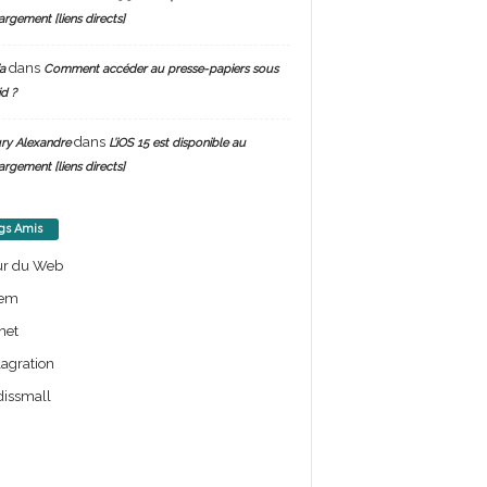
argement [liens directs]
dans
a
Comment accéder au presse-papiers sous
d ?
dans
ry Alexandre
L’iOS 15 est disponible au
argement [liens directs]
gs Amis
ur du Web
em
net
lagration
issmall