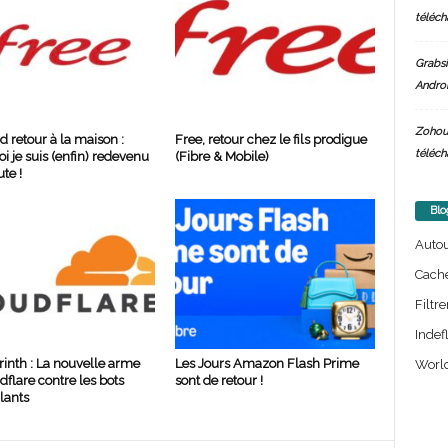
téléch
Grabsi
Androi
Zohou
d retour à la maison :
Free, retour chez le fils prodigue
téléch
i je suis (enfin) redevenu
(Fibre & Mobile)
te !
Blo
Auto
Cach
Filtre
Indef
rinth : La nouvelle arme
Les Jours Amazon Flash Prime
World
dflare contre les bots
sont de retour !
lants