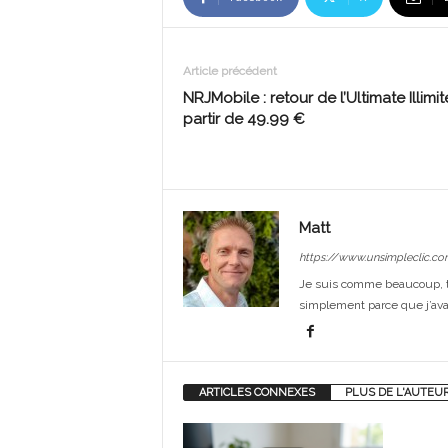
Article précédent
NRJMobile : retour de l’Ultimate Illimit
partir de 49.99 €
Matt
https://www.unsimpleclic.co
Je suis comme beaucoup, t
simplement parce que j’avai
ARTICLES CONNEXES
PLUS DE L'AUTEU