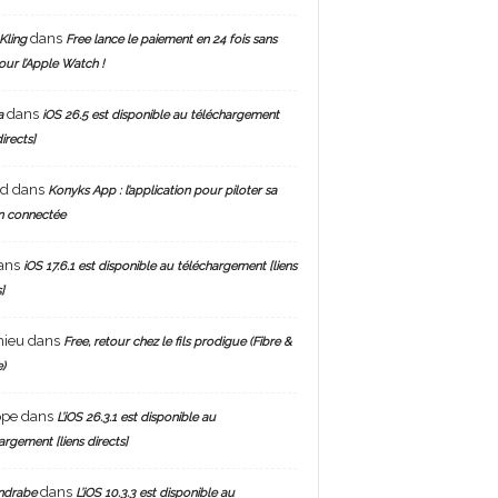
dans
Kling
Free lance le paiement en 24 fois sans
pour l’Apple Watch !
dans
a
iOS 26.5 est disponible au téléchargement
directs]
nd
dans
Konyks App : l’application pour piloter sa
n connectée
ans
iOS 17.6.1 est disponible au téléchargement [liens
]
hieu
dans
Free, retour chez le fils prodigue (Fibre &
)
ppe
dans
L’iOS 26.3.1 est disponible au
argement [liens directs]
dans
ndrabe
L’iOS 10.3.3 est disponible au