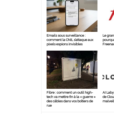
Emails sous surveillance :
Le gran
comment la CNIL s’attaque aux
pourquo
pixels espions invisibles
Freenau
Fibre : comment un outil high-
AI Laby
tech va mettre fin à la « guerre »
de Clou
des câbles dans vos boîtiers de
malveil
rue