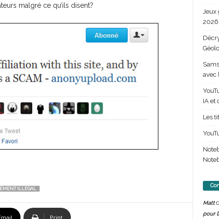
teurs malgré ce qu’ils disent?
Jeux 
2026 
Décry
Géolo
Samsu
avec 
YouTu
IA et
Les t
YouTu
Note
Noteb
Com
EMENT ILLEGAL
d
Matt
pour l
Email
Print