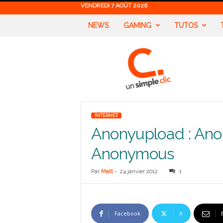
VENDREDI 7 AOÛT 2026
NEWS
GAMING
TUTOS
U
n
S
i
m
p
l
INTERNET
e
Anonyupload : Ano
C
l
Anonymous
i
c
Par
Matt
-
24 janvier 2012
1
Facebook
X