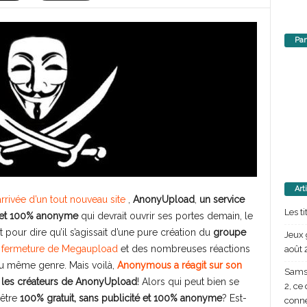
Par
Art
arrivée d’un tout nouveau site
,
AnonyUpload
,
un service
Les t
é et 100% anonyme
qui devrait ouvrir ses portes demain, le
 pour dire qu’il s’agissait d’une pure création du
groupe
Jeux 
la fermeture de Megaupload
et des nombreuses réactions
août 
 du même genre. Mais voilà,
Anonymous a réagit sur son
Samsu
e les créateurs de AnonyUpload
! Alors qui peut bien se
2, ce
 être
100% gratuit, sans publicité et 100% anonyme
? Est-
conn