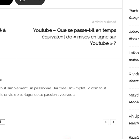
Travis 
frais 
Article suivant
é à
Youtube – Que se passe-t-il en temps
Adam
équivalent de « mises en ligne sur
[liens 
Youtube » ?
Lafo
maiso
Riv
d
m
directs
out simplement un passionné. J’ai créé UnSimpleClic.com tout
s envie de partager cette passion avec vous.
Ma2t
Mobile
Phili
R
téléch
Razafi