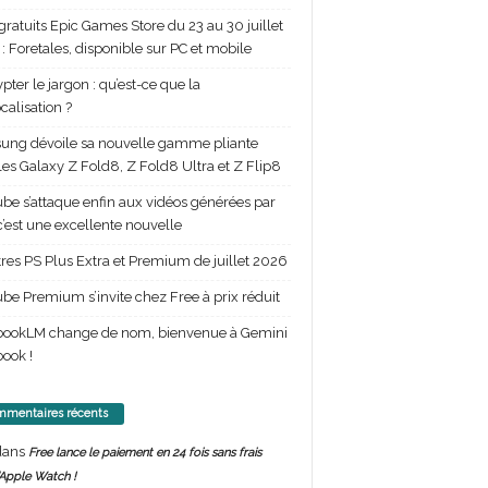
gratuits Epic Games Store du 23 au 30 juillet
: Foretales, disponible sur PC et mobile
pter le jargon : qu’est-ce que la
calisation ?
ng dévoile sa nouvelle gamme pliante
les Galaxy Z Fold8, Z Fold8 Ultra et Z Flip8
be s’attaque enfin aux vidéos générées par
 c’est une excellente nouvelle
itres PS Plus Extra et Premium de juillet 2026
be Premium s’invite chez Free à prix réduit
bookLM change de nom, bienvenue à Gemini
ook !
mentaires récents
ans
Free lance le paiement en 24 fois sans frais
’Apple Watch !