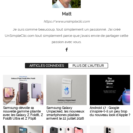
Matt
https://www.unsimpleclic.com
Je suis comme beaucoup, tout simplement un passionné. J’ai créé
UnSimpleClic.com tout simplement parce que j’avais envie de partager cette
passion avec vous.
ARTICLES CONNEXES
PLUS DE L'AUTEUR
Samsung dévoile sa
Samsung Galaxy
Android 17 : Google
nouvelle gamme pliante
Unpacked, les nouveaux
s’inspire-t-il un peu trop
avec les Galaxy Z Fold8, Z
smartphones pliables
du nouveau look d’Apple ?
Fold8 Ultra et Z Flip8
arrivent le 22 juillet 2026