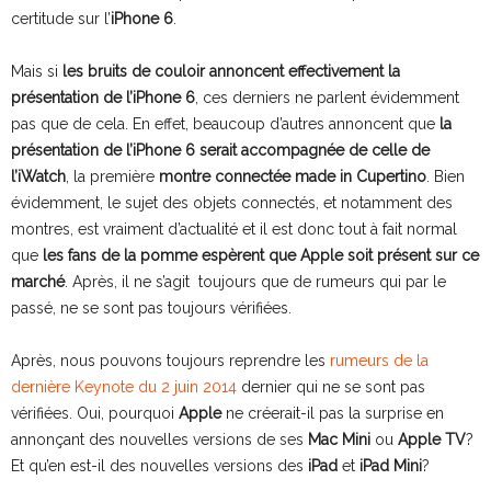
certitude sur l’
iPhone 6
.
Mais si
les bruits de couloir annoncent effectivement la
présentation de l’iPhone 6
, ces derniers ne parlent évidemment
pas que de cela. En effet, beaucoup d’autres annoncent que
la
présentation de l’iPhone 6 serait accompagnée de celle de
l’iWatch
, la première
montre connectée made in Cupertino
. Bien
évidemment, le sujet des objets connectés, et notamment des
montres, est vraiment d’actualité et il est donc tout à fait normal
que
les fans de la pomme espèrent que Apple soit présent sur ce
marché
. Après, il ne s’agit toujours que de rumeurs qui par le
passé, ne se sont pas toujours vérifiées.
Après, nous pouvons toujours reprendre les
rumeurs de la
dernière Keynote du 2 juin 2014
dernier qui ne se sont pas
vérifiées. Oui, pourquoi
Apple
ne créerait-il pas la surprise en
annonçant des nouvelles versions de ses
Mac Mini
ou
Apple TV
?
Et qu’en est-il des nouvelles versions des
iPad
et
iPad Mini
?