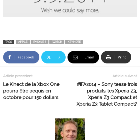
TAGS
APPLE
IPHONE 6
IWATCH
KEYNOTE
Facebook
X
Email
Print
Article précédent
Article suivant
Le Kinect de la Xbox One
#IFA2014 – Sony tease trois
pourra être acquis en
produits, les Xperia Z3,
octobre pour 150 dollars
Xperia Z3 Compact et
Xperia Z3 Tablet Compact?