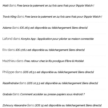
dans
Matt
Free lance le paiement en 24 fois sans frais pour l’Apple Watch !
dans
Travis Kling
Free lance le paiement en 24 fois sans frais pour l’Apple Watch !
dans
Adama
iOS 26.5 est disponible au téléchargement [liens directs]
Lafond
dans
Konyks App : l’application pour piloter sa maison connectée
Riv
dans
iOS 17.6.1 est disponible au téléchargement [liens directs]
Ma2thieu
dans
Free, retour chez le fils prodigue (Fibre & Mobile)
Philippe
dans
L’iOS 26.3.1 est disponible au téléchargement [liens directs]
dans
Razafindrabe
L’iOS 10.3.3 est disponible au téléchargement [liens directs]
dans
Grabsia
Comment accéder au presse-papiers sous Android ?
dans
Zohoury Alexandre
L’iOS 15 est disponible au téléchargement [liens directs]