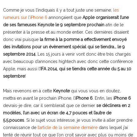
Comme je vous l’indiquais il y a tout juste une semaine,
les
rumeurs sur l’iPhone 6
annonçaient que
Apple organiserait l’une
de ses fameuses Keynote le 9 septembre prochain
afin de le
présenter à la presse et au monde entier. Ces dernières disaient
donc vrai puisque
la firme à la pomme a effectivement envoyé
des invitations pour un évènement spécial qui se tiendra… le 9
septembre 2014
. Les 15 jours à venir vont donc être très chargés
avec beaucoup d’annonces hightech avec donc cette conférence
Apple, mais aussi l’
IFA 2014, qui se tiendra cette année du 5 au 10
septembre
!
Mais revenons en à cette
Keynote
qui vous vous en doutez,
mettra en avant le prochain iPhone, l’
iPhone 6
. Enfin, les
iPhone 6
devrais-je dire, car il semblerait que ce dernier
se déclinera en 2
modèles, l’un avec un écran de 4,7 pouces et l’autre de
5.5.pouces
. Si le sujet vous intéresse, je vous invite à aller prendre
connaissance de
l’article de la semaine dernière
dans lequel j’ai
tenté de réunir tout ce que l’on croit savoir avec plus ou moins de