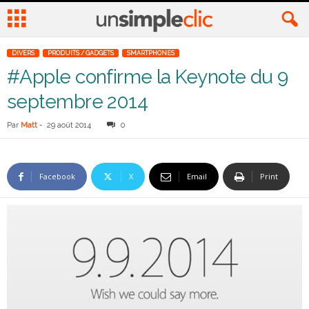
DIVERS
PRODUITS / GADGETS
SMARTPHONES
#Apple confirme la Keynote du 9
septembre 2014
Par
Matt
-
29 août 2014
0
Facebook
X
Email
Print