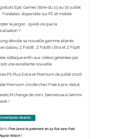
gratuits Epic Games Store du 23 au 30 juillet
: Foretales, disponible sur PC et mobile
pter le jargon : qu’est-ce que la
calisation ?
ng dévoile sa nouvelle gamme pliante
les Galaxy Z Fold8, Z Fold8 Ultra et Z Flip8
be s’attaque enfin aux vidéos générées par
 c’est une excellente nouvelle
itres PS Plus Extra et Premium de juillet 2026
be Premium s’invite chez Free à prix réduit
bookLM change de nom, bienvenue à Gemini
ook !
mentaires récents
ans
Free lance le paiement en 24 fois sans frais
’Apple Watch !