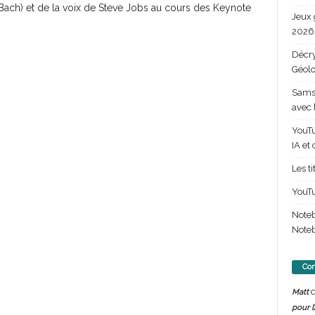
Bach) et de la voix de Steve Jobs au cours des Keynote
Jeux 
2026 
Décry
Géolo
Samsu
avec 
YouTu
IA et
Les t
YouTu
Note
Noteb
Com
d
Matt
pour l