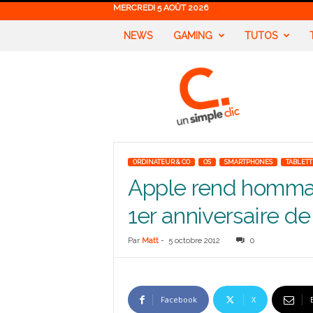
MERCREDI 5 AOÛT 2026
NEWS
GAMING
TUTOS
U
n
S
i
m
p
l
ORDINATEUR & CO
OS
SMARTPHONES
TABLETT
e
Apple rend hommag
C
l
1er anniversaire de
i
c
Par
Matt
-
5 octobre 2012
0
Facebook
X