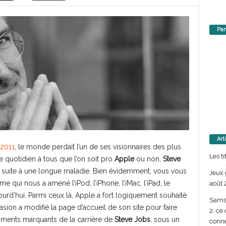
Par
Art
 2011
, le monde perdait l’un de ses visionnaires des plus
Les t
 quotidien à tous que l’on soit pro
Apple
ou non,
Steve
ait suite à une longue maladie. Bien évidemment, vous vous
Jeux 
ui nous a amené l’iPod, l’iPhone, l’iMac, l’iPad, le
août 
urd’hui. Parmi ceux là, Apple a fort logiquement souhaité
Samsu
casion a modifié la page d’accueil de son site pour faire
2, ce
oments marquants de la carrière de
Steve Jobs
, sous un
conn