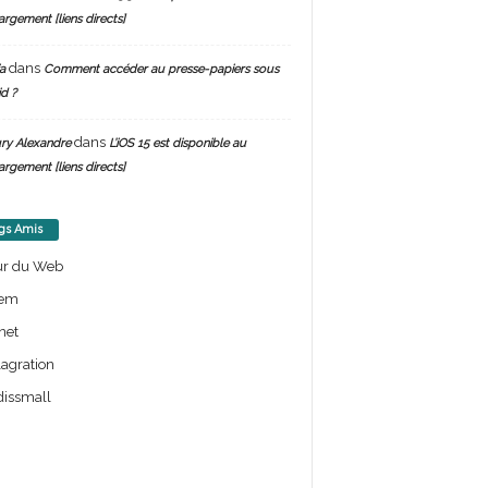
argement [liens directs]
dans
a
Comment accéder au presse-papiers sous
d ?
dans
ry Alexandre
L’iOS 15 est disponible au
argement [liens directs]
gs Amis
ur du Web
em
net
lagration
issmall