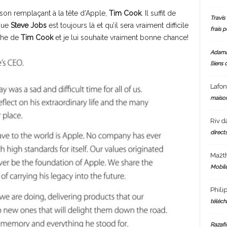
son remplaçant à la tête d’Apple,
Tim Cook
. Il suffit de
Travis 
que
Steve Jobs
est toujours là et qu’il sera vraiment difficile
frais 
âche de
Tim Cook
et je lui souhaite vraiment bonne chance!
Adam
[liens 
Lafo
maiso
Riv
d
directs
Ma2t
Mobile
Phili
téléch
Razafi