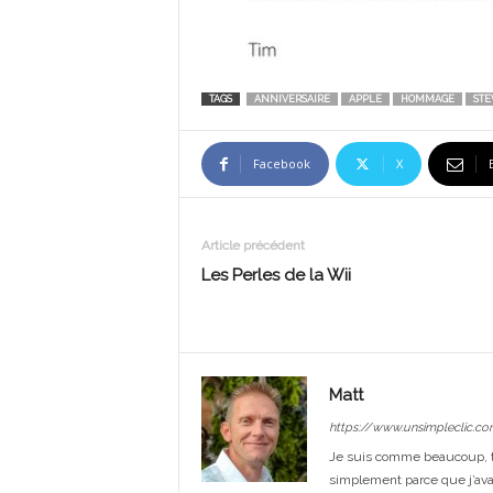
TAGS
ANNIVERSAIRE
APPLE
HOMMAGE
STE
Facebook
X
Article précédent
Les Perles de la Wii
Matt
https://www.unsimpleclic.co
Je suis comme beaucoup, t
simplement parce que j’avai