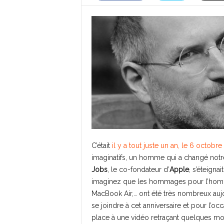
C’était
il y a tout juste un an, le 6 octobre
imaginatifs, un homme qui a changé notre
Jobs
, le co-fondateur d’
Apple
, s’éteign
imaginez que les hommages pour l’homme q
MacBook Air,… ont été très nombreux aujo
se joindre à cet anniversaire et pour l’oc
place à une vidéo retraçant quelques m