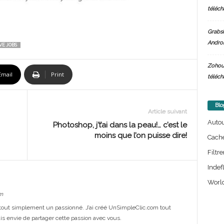
téléch
Grabsi
Androi
VE JOBS
Zohou
Email
Print
téléch
Blo
Article suivant
Auto
Photoshop, j’t’ai dans la peau!… c’est le
moins que l’on puisse dire!
Cach
Filtre
Indef
World
m
out simplement un passionné. J’ai créé UnSimpleClic.com tout
s envie de partager cette passion avec vous.