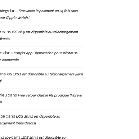
dans
Kling
Free lance le paiement en 24 fois sans
pour l’Apple Watch !
dans
a
iOS 26.5 est disponible au téléchargement
directs]
nd
dans
Konyks App : l’application pour piloter sa
n connectée
ans
iOS 17.6.1 est disponible au téléchargement [liens
]
hieu
dans
Free, retour chez le fils prodigue (Fibre &
)
ppe
dans
L’iOS 26.3.1 est disponible au
argement [liens directs]
dans
ndrabe
L’iOS 10.3.3 est disponible au