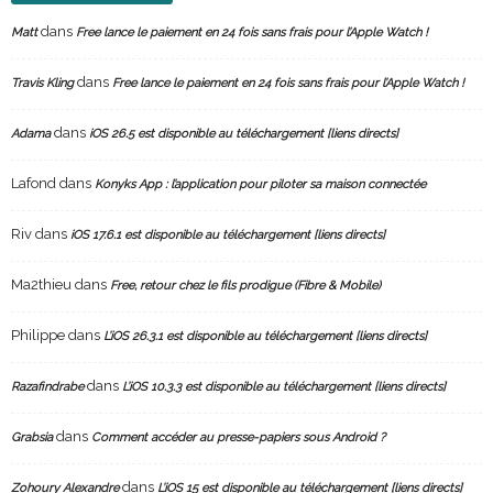
dans
Matt
Free lance le paiement en 24 fois sans frais pour l’Apple Watch !
dans
Travis Kling
Free lance le paiement en 24 fois sans frais pour l’Apple Watch !
dans
Adama
iOS 26.5 est disponible au téléchargement [liens directs]
Lafond
dans
Konyks App : l’application pour piloter sa maison connectée
Riv
dans
iOS 17.6.1 est disponible au téléchargement [liens directs]
Ma2thieu
dans
Free, retour chez le fils prodigue (Fibre & Mobile)
Philippe
dans
L’iOS 26.3.1 est disponible au téléchargement [liens directs]
dans
Razafindrabe
L’iOS 10.3.3 est disponible au téléchargement [liens directs]
dans
Grabsia
Comment accéder au presse-papiers sous Android ?
dans
Zohoury Alexandre
L’iOS 15 est disponible au téléchargement [liens directs]