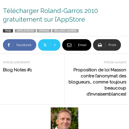
Télécharger Roland-Garros 2010
gratuitement sur l’AppStore
TAGS
APPLICATION
IPHONE
ROLAND-GARROS
Facebook
X
Email
Print
Article précédent
Article suivant
Blog Notes #1
Proposition de loi Masson
contre l’anonymat des
blogueurs… comme toujours
beaucoup
d’invraisemblances!