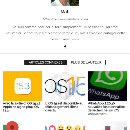
Matt
https://www.unsimpleclic.com
Je suis comme beaucoup, tout simplement un passionné. J’ai créé
UnSimpleClic.com tout simplement parce que j’avais envie de partager cette
passion avec vous.
ARTICLES CONNEXES
PLUS DE L'AUTEUR
Avec la sortie d’iOS 15.3.1,
L’iOS 15 est disponible au
WhatsApp 2.20.30 :
Apple ne signe plus iOS
téléchargement [liens
nouvelles fonctionnalités
15.3
directs]
de recherche sur iOS
uniquement