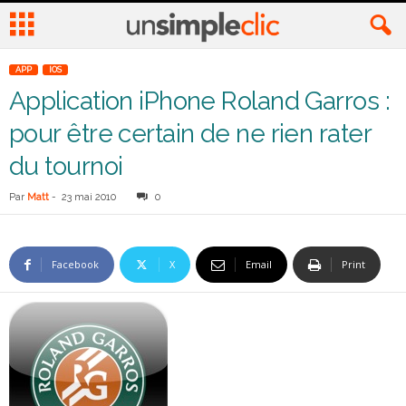
APP
IOS
Application iPhone Roland Garros :
pour être certain de ne rien rater
du tournoi
Par
Matt
-
23 mai 2010
0
Facebook
X
Email
Print