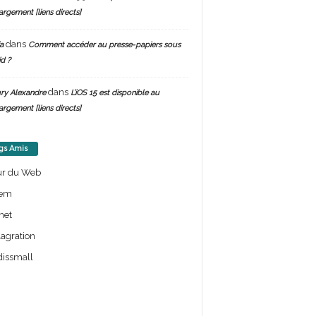
argement [liens directs]
dans
a
Comment accéder au presse-papiers sous
d ?
dans
ry Alexandre
L’iOS 15 est disponible au
argement [liens directs]
gs Amis
ur du Web
em
net
lagration
issmall