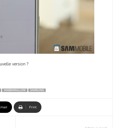
velle version ?
MARSHMALLOW
SAMSUNG
Email
Print