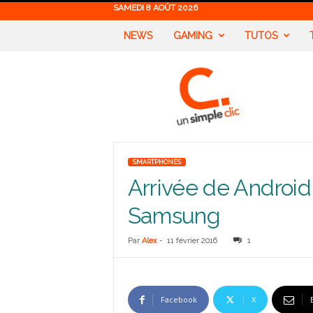
SAMEDI 8 AOÛT 2026
NEWS
GAMING
TUTOS
U
n
S
i
m
p
l
SMARTPHONES
e
Arrivée de Androi
C
l
Samsung
i
c
Par
Alex
-
11 février 2016
1
Facebook
X