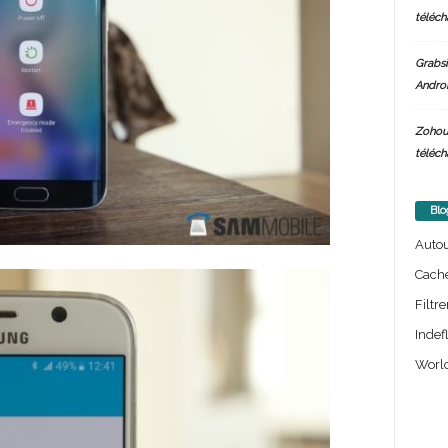
téléch
Grabsi
Androi
Zohou
téléch
Blo
Auto
Cach
Filtre
Indef
World