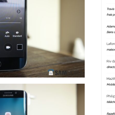
Travis 
frais 
Adam
[liens 
Lafo
maiso
Riv
d
directs
Ma2t
Mobile
Phili
téléch
Razafi