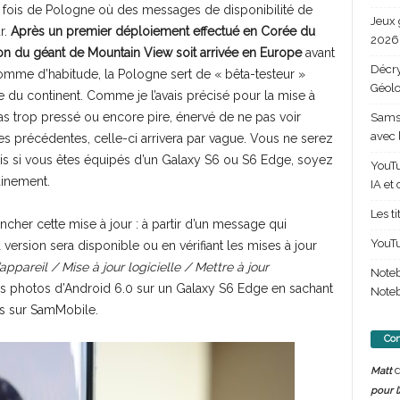
e fois de Pologne où des messages de disponibilité de
Jeux 
r.
Après un premier déploiement effectué en Corée du
2026 
ion du géant de Mountain View soit arrivée en Europe
avant
Décry
omme d’habitude, la Pologne sert de « bêta-testeur »
Géolo
te du continent. Comme je l’avais précisé pour la mise à
s trop pressé ou encore pire, énervé de ne pas voir
Samsu
avec 
es précédentes, celle-ci arrivera par vague. Vous ne serez
is si vous êtes équipés d’un Galaxy S6 ou S6 Edge, soyez
YouTu
ainement.
IA et
Les t
ncher cette mise à jour : à partir d’un message qui
YouTu
version sera disponible ou en vérifiant les mises à jour
appareil / Mise à jour logicielle / Mettre à jour
Note
ues photos d’Android 6.0 sur un Galaxy S6 Edge en sachant
Noteb
es sur SamMobile.
Com
d
Matt
pour l