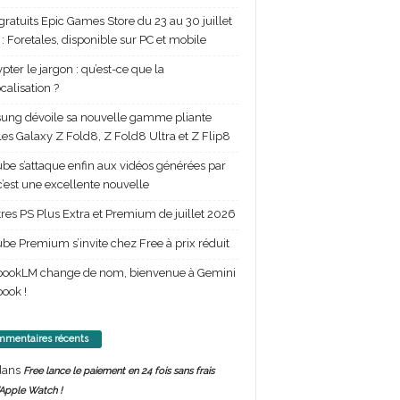
gratuits Epic Games Store du 23 au 30 juillet
: Foretales, disponible sur PC et mobile
pter le jargon : qu’est-ce que la
calisation ?
ng dévoile sa nouvelle gamme pliante
les Galaxy Z Fold8, Z Fold8 Ultra et Z Flip8
be s’attaque enfin aux vidéos générées par
 c’est une excellente nouvelle
itres PS Plus Extra et Premium de juillet 2026
be Premium s’invite chez Free à prix réduit
bookLM change de nom, bienvenue à Gemini
ook !
mentaires récents
ans
Free lance le paiement en 24 fois sans frais
’Apple Watch !