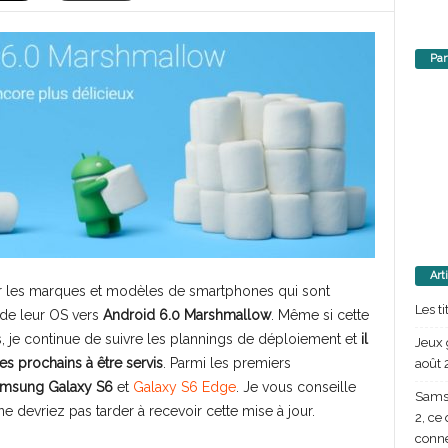
Par
Art
ter les marques et modèles de smartphones qui sont
Les t
 de leur OS vers
Android 6.0 Marshmallow
. Même si cette
ps, je continue de suivre les plannings de déploiement et
il
Jeux 
s prochains à être servis
. Parmi les premiers
août 
msung Galaxy S6
et
Galaxy S6 Edge
. Je vous conseille
Samsu
e devriez pas tarder à recevoir cette mise à jour.
2, ce
conn