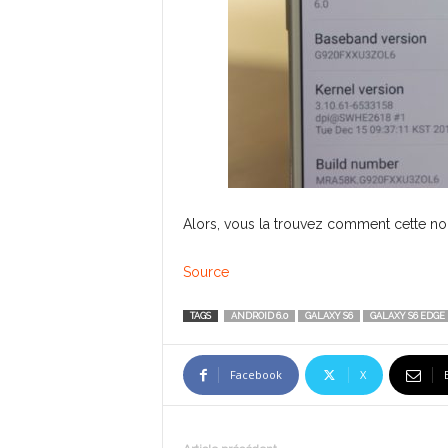
Alors, vous la trouvez comment cette nou
Source
TAGS
ANDROID 6.0
GALAXY S6
GALAXY S6 EDGE
Facebook
X