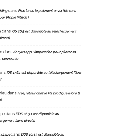
dans
Kling
Free lance le paiement en 24 fois sans
pour l’Apple Watch !
dans
a
iOS 26.5 est disponible au téléchargement
directs]
nd
dans
Konyks App : l’application pour piloter sa
n connectée
ans
iOS 17.6.1 est disponible au téléchargement [liens
]
hieu
dans
Free, retour chez le fils prodigue (Fibre &
)
ppe
dans
L’iOS 26.3.1 est disponible au
argement [liens directs]
dans
ndrabe
L’iOS 10.3.3 est disponible au