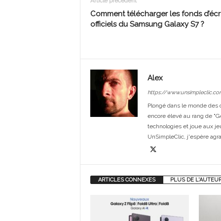
Article précédent
Comment télécharger les fonds d’éc
officiels du Samsung Galaxy S7 ?
Alex
https://www.unsimpleclic.co
Plongé dans le monde des or
encore élevé au rang de "G
technologies et joue aux je
UnSimpleClic, j'espère agrand
ARTICLES CONNEXES
PLUS DE L'AUTEU