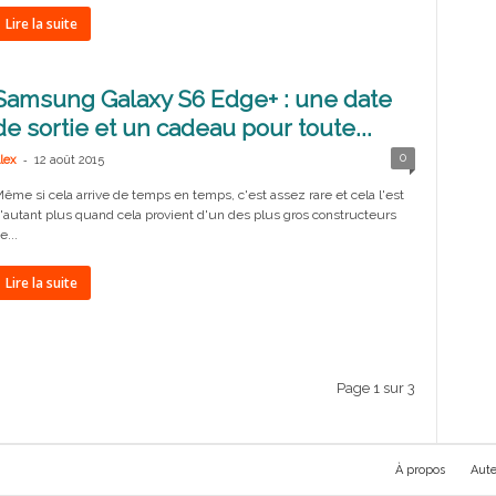
Lire la suite
Samsung Galaxy S6 Edge+ : une date
de sortie et un cadeau pour toute...
-
0
lex
12 août 2015
ême si cela arrive de temps en temps, c'est assez rare et cela l'est
'autant plus quand cela provient d'un des plus gros constructeurs
e...
Lire la suite
Page 1 sur 3
À propos
Aute