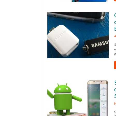
A
S
r
é
M
S