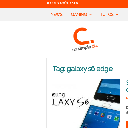
JEUDI 6 AOÛT 2026
NEWS
GAMING
TUTOS
U
n
S
i
m
p
l
Tag: galaxy s6 edge
e
C
l
i
c
M
B
d