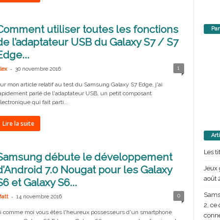
Comment utiliser toutes les fonctions
Par
de l’adaptateur USB du Galaxy S7 / S7
Edge...
-
1
lex
30 novembre 2016
ur mon article relatif au test du Samsung Galaxy S7 Edge, j'ai
apidement parlé de l'adaptateur USB, un petit composant
lectronique qui fait parti...
Lire la suite
Art
Les t
Samsung débute le développement
d’Android 7.0 Nougat pour les Galaxy
Jeux 
août 
S6 et Galaxy S6...
Samsu
-
0
att
14 novembre 2016
2, ce
i comme moi vous êtes l'heureux possesseurs d'un smartphone
conn