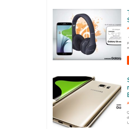
A
C
p
m
A
Ç
d
U