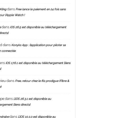
dans
Kling
Free lance le paiement en 24 fois sans
pour l’Apple Watch !
dans
a
iOS 26.5 est disponible au téléchargement
directs]
nd
dans
Konyks App : l’application pour piloter sa
n connectée
ans
iOS 17.6.1 est disponible au téléchargement [liens
]
hieu
dans
Free, retour chez le fils prodigue (Fibre &
)
ppe
dans
L’iOS 26.3.1 est disponible au
argement [liens directs]
dans
ndrabe
L’iOS 10.3.3 est disponible au