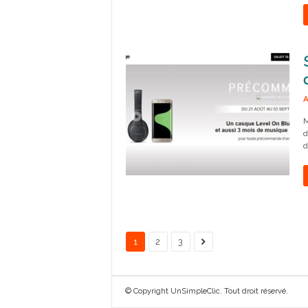
A
M
d
d
1
2
3
© Copyright UnSimpleClic. Tout droit réservé.