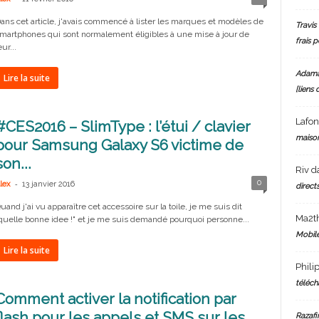
ans cet article, j'avais commencé à lister les marques et modèles de
Travis 
martphones qui sont normalement éligibles à une mise à jour de
frais 
eur...
Adam
Lire la suite
[liens 
Lafo
#CES2016 – SlimType : l’étui / clavier
maiso
pour Samsung Galaxy S6 victime de
son...
Riv
d
-
0
lex
13 janvier 2016
directs
uand j'ai vu apparaître cet accessoire sur la toile, je me suis dit
Ma2t
quelle bonne idee !" et je me suis demandé pourquoi personne...
Mobile
Lire la suite
Phili
téléch
Comment activer la notification par
flash pour les appels et SMS sur les
Razafi