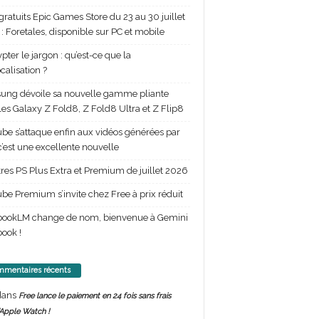
gratuits Epic Games Store du 23 au 30 juillet
: Foretales, disponible sur PC et mobile
pter le jargon : qu’est-ce que la
calisation ?
ng dévoile sa nouvelle gamme pliante
les Galaxy Z Fold8, Z Fold8 Ultra et Z Flip8
be s’attaque enfin aux vidéos générées par
 c’est une excellente nouvelle
itres PS Plus Extra et Premium de juillet 2026
be Premium s’invite chez Free à prix réduit
bookLM change de nom, bienvenue à Gemini
ook !
mentaires récents
ans
Free lance le paiement en 24 fois sans frais
’Apple Watch !