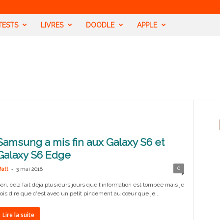
TESTS
LIVRES
DOODLE
APPLE
Samsung a mis fin aux Galaxy S6 et
Galaxy S6 Edge
-
0
att
3 mai 2018
on, cela fait déjà plusieurs jours que l'information est tombée mais je
ois dire que c'est avec un petit pincement au cœur que je...
Lire la suite