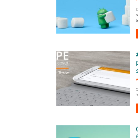
D
s
l
A
Q
"