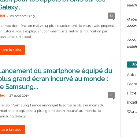
téléch
Galaxy...
-
13
att
26 octobre 2015
Grabsi
'année dernière, en mai 2014 plus exactement, je vous avais proposé
Androi
n tutoriel vous expliquant comment paramétrer la notification par
lash lors d’un appel...
Zohou
téléch
Lire la suite
Blo
Lancement du smartphone équipé du
Auto
plus grand écran incurvé au monde :
Cach
le Samsung...
Filtre
-
2
lex
27 août 2015
Indef
ier soir, Samsung France annonçait la sortie ni plus ni moins du
martphone équipé du plus grand écran incurvé au monde, le
World
amsung Galaxy...
Lire la suite