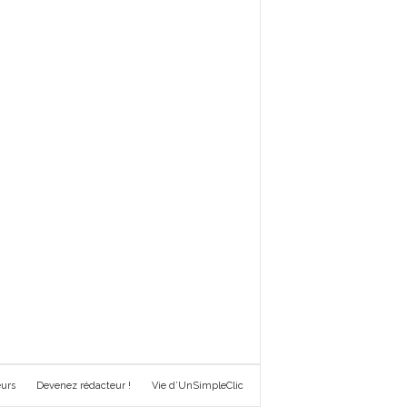
urs
Devenez rédacteur !
Vie d’UnSimpleClic