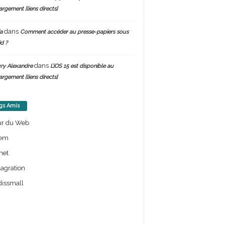
argement [liens directs]
dans
a
Comment accéder au presse-papiers sous
d ?
dans
ry Alexandre
L’iOS 15 est disponible au
argement [liens directs]
gs Amis
ur du Web
em
net
lagration
issmall