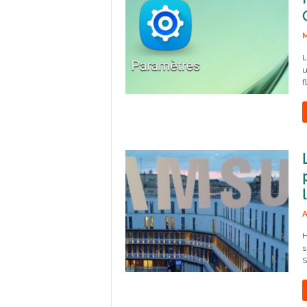
M
L
u
f
A
H
s
S