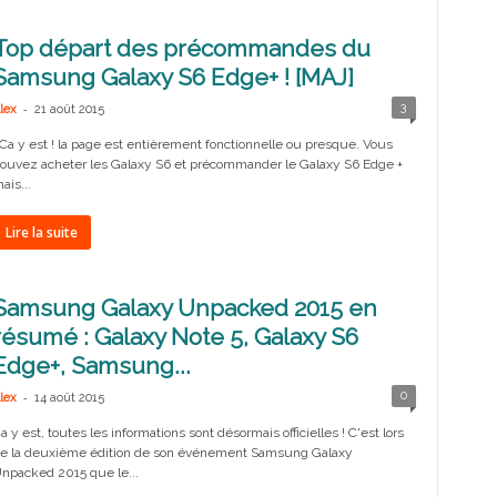
Top départ des précommandes du
Samsung Galaxy S6 Edge+ ! [MAJ]
-
3
lex
21 août 2015
a y est ! la page est entièrement fonctionnelle ou presque. Vous
ouvez acheter les Galaxy S6 et précommander le Galaxy S6 Edge +
ais...
Lire la suite
Samsung Galaxy Unpacked 2015 en
résumé : Galaxy Note 5, Galaxy S6
Edge+, Samsung...
-
0
lex
14 août 2015
a y est, toutes les informations sont désormais officielles ! C'est lors
e la deuxième édition de son événement Samsung Galaxy
npacked 2015 que le...