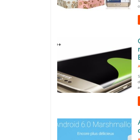
S
c
A
S
d
a
A