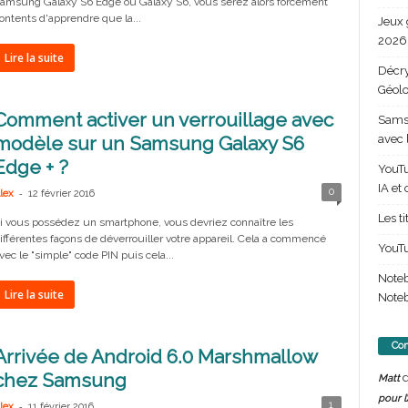
amsung Galaxy S6 Edge ou Galaxy S6, vous serez alors forcément
ontents d'apprendre que la...
Jeux 
2026 
Lire la suite
Décry
Géolo
Comment activer un verrouillage avec
Samsu
avec 
modèle sur un Samsung Galaxy S6
Edge + ?
YouTu
IA et
-
0
lex
12 février 2016
Les t
i vous possédez un smartphone, vous devriez connaître les
ifférentes façons de déverrouiller votre appareil. Cela a commencé
YouTu
vec le "simple" code PIN puis cela...
Note
Lire la suite
Noteb
Com
Arrivée de Android 6.0 Marshmallow
chez Samsung
d
Matt
pour l
-
1
lex
11 février 2016