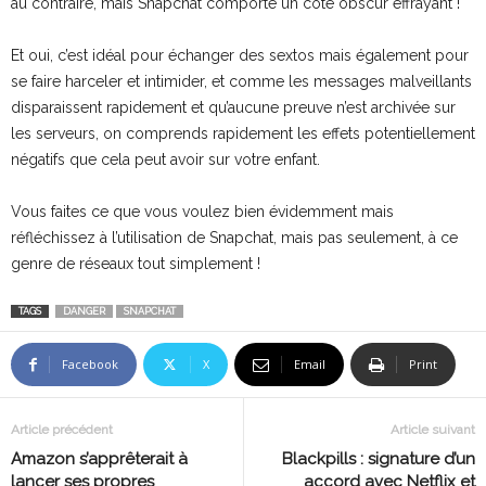
au contraire, mais Snapchat comporte un côté obscur effrayant !
Et oui, c’est idéal pour échanger des sextos mais également pour
se faire harceler et intimider, et comme les messages malveillants
disparaissent rapidement et qu’aucune preuve n’est archivée sur
les serveurs, on comprends rapidement les effets potentiellement
négatifs que cela peut avoir sur votre enfant.
Vous faites ce que vous voulez bien évidemment mais
réfléchissez à l’utilisation de Snapchat, mais pas seulement, à ce
genre de réseaux tout simplement !
TAGS
DANGER
SNAPCHAT
Facebook
X
Email
Print
Article précédent
Article suivant
Amazon s’apprêterait à
Blackpills : signature d’un
lancer ses propres
accord avec Netflix et