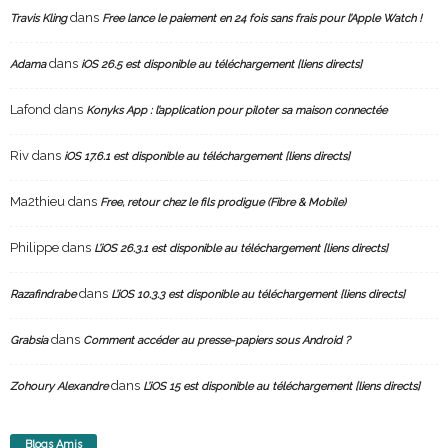
dans
Travis Kling
Free lance le paiement en 24 fois sans frais pour l’Apple Watch !
dans
Adama
iOS 26.5 est disponible au téléchargement [liens directs]
Lafond
dans
Konyks App : l’application pour piloter sa maison connectée
Riv
dans
iOS 17.6.1 est disponible au téléchargement [liens directs]
Ma2thieu
dans
Free, retour chez le fils prodigue (Fibre & Mobile)
Philippe
dans
L’iOS 26.3.1 est disponible au téléchargement [liens directs]
dans
Razafindrabe
L’iOS 10.3.3 est disponible au téléchargement [liens directs]
dans
Grabsia
Comment accéder au presse-papiers sous Android ?
dans
Zohoury Alexandre
L’iOS 15 est disponible au téléchargement [liens directs]
Blogs Amis