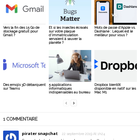
Vers la fin des 15 Go de
Et si les insectes écrasés
Mots de passe d’Apple vs.
stockage gratuit pour
sur votre plaque
Dashlane : Lequel est le
Gmail ?
d’immatriculation
meilleur pour vous ?
servaient à sauver la
planète ?
Des emojis 3D débarquent
5 applications
Dropbox bientôt
sur Teams
informatiques
disponible en natif sur les
indispensables au bureau
Mac M1
1 COMMENTAIRE
pirater snapchat
22 septembre 2019 At 1h24