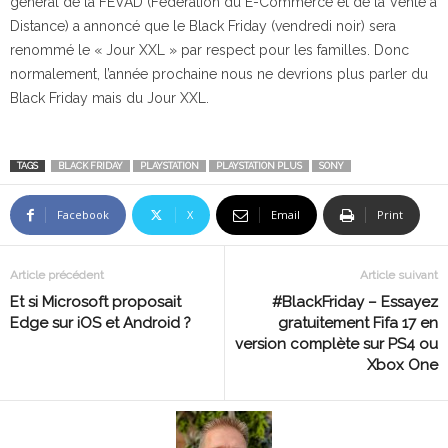
général de la FEVAD (Fédération du E-Commerce et de la Vente à
Distance) a annoncé que le Black Friday (vendredi noir) sera
renommé le « Jour XXL » par respect pour les familles. Donc
normalement, l’année prochaine nous ne devrions plus parler du
Black Friday mais du Jour XXL.
TAGS
BLACK FRIDAY
PLAYSTATION
PLAYSTATION PLUS
SONY
Facebook
X
Email
Print
Article précédent
Article suivant
Et si Microsoft proposait
#BlackFriday – Essayez
Edge sur iOS et Android ?
gratuitement Fifa 17 en
version complète sur PS4 ou
Xbox One