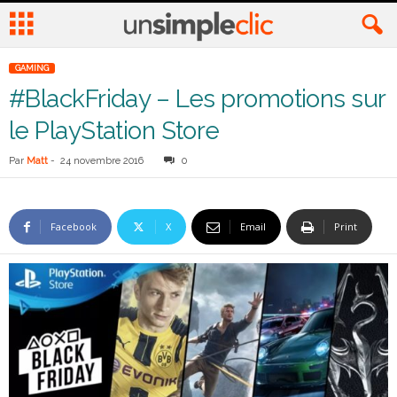
GAMING
#BlackFriday – Les promotions sur
le PlayStation Store
Par
Matt
-
24 novembre 2016
0
Facebook
X
Email
Print