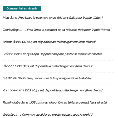
Commentaires récents
dans
Matt
Free lance le paiement en 24 fois sans frais pour l’Apple Watch !
dans
Travis Kling
Free lance le paiement en 24 fois sans frais pour l’Apple Watch !
dans
Adama
iOS 26.5 est disponible au téléchargement [liens directs]
Lafond
dans
Konyks App : l’application pour piloter sa maison connectée
Riv
dans
iOS 17.6.1 est disponible au téléchargement [liens directs]
Ma2thieu
dans
Free, retour chez le fils prodigue (Fibre & Mobile)
Philippe
dans
L’iOS 26.3.1 est disponible au téléchargement [liens directs]
dans
Razafindrabe
L’iOS 10.3.3 est disponible au téléchargement [liens directs]
dans
Grabsia
Comment accéder au presse-papiers sous Android ?