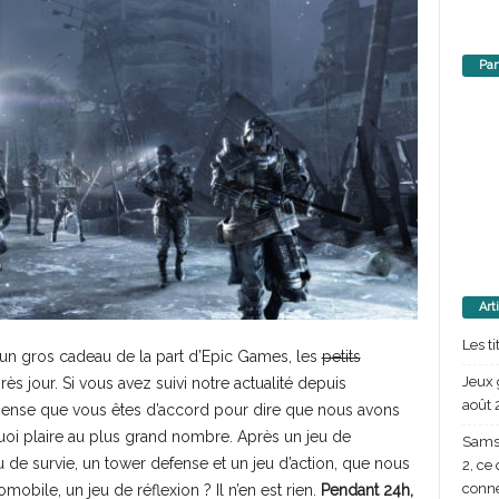
Par
Art
Les t
e un gros cadeau de la part d’Epic Games, les
petits
Jeux 
ès jour. Si vous avez suivi notre actualité depuis
août 
 pense que vous êtes d’accord pour dire que nous avons
 quoi plaire au plus grand nombre. Après un jeu de
Samsu
u de survie, un tower defense et un jeu d’action, que nous
2, ce
conn
obile, un jeu de réflexion ? Il n’en est rien.
Pendant 24h,