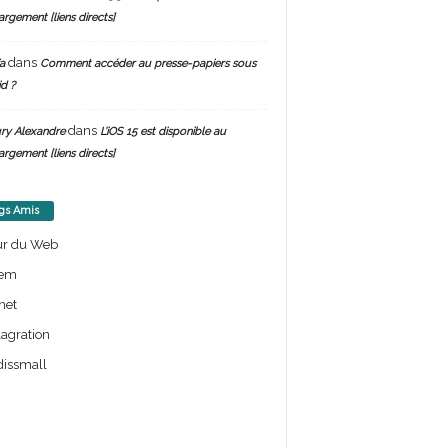
argement [liens directs]
dans
a
Comment accéder au presse-papiers sous
d ?
dans
ry Alexandre
L’iOS 15 est disponible au
argement [liens directs]
gs Amis
ur du Web
em
net
lagration
issmall