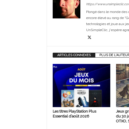
https://www.unsimpleclic.co
Plongé dans le monde des or
encore élevé au rang de "G
technologies et joue aux je
UnSimpleClic, j'espère agrand
ARTICLES CONNEXES
PLUS DE L'AUTEU
Les titres PlayStation Plus
Jeux gr
Essential d’août 2026
du 30 j
OTXO, S