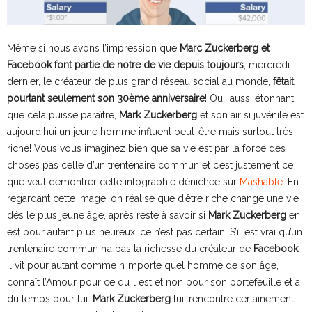
Même si nous avons l’impression que
Marc Zuckerberg et
Facebook font partie de notre de vie depuis toujours
, mercredi
dernier, le créateur de plus grand réseau social au monde,
fêtait
pourtant seulement son 30ème anniversaire
! Oui, aussi étonnant
que cela puisse paraître,
Mark Zuckerberg
et son air si juvénile est
aujourd’hui un jeune homme influent peut-être mais surtout très
riche! Vous vous imaginez bien que sa vie est par la force des
choses pas celle d’un trentenaire commun et c’est justement ce
que veut démontrer cette infographie dénichée sur
Mashable
. En
regardant cette image, on réalise que d’être riche change une vie
dés le plus jeune âge, après reste à savoir si
Mark Zuckerberg
en
est pour autant plus heureux, ce n’est pas certain. S’il est vrai qu’un
trentenaire commun n’a pas la richesse du créateur de
Facebook
,
il vit pour autant comme n’importe quel homme de son âge,
connaît l’Amour pour ce qu’il est et non pour son portefeuille et a
du temps pour lui.
Mark Zuckerberg
lui, rencontre certainement