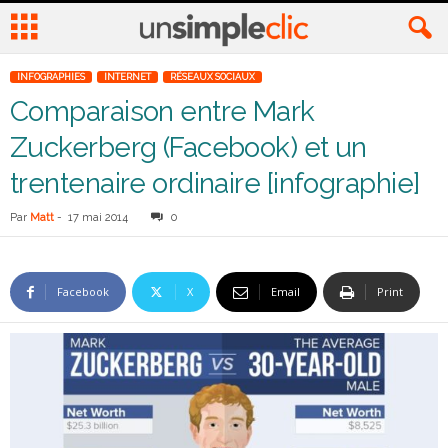
INFOGRAPHIES
INTERNET
RÉSEAUX SOCIAUX
Comparaison entre Mark
Zuckerberg (Facebook) et un
trentenaire ordinaire [infographie]
Par
Matt
-
17 mai 2014
0
Facebook
X
Email
Print