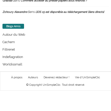
dans
Grabsia
Comment accéder au presse-papiers sous Android ?
dans
Zohoury Alexandre
L’iOS 15 est disponible au téléchargement [liens directs]
Blogs Amis
Autour du Web
Cachem
Filtrenet
Indeflagration
Worldissmall
À propos
Auteurs
Devenez rédacteur !
Vie d’UnSimpleClic
© Copyright UnSimpleClic. Tout droit réservé.