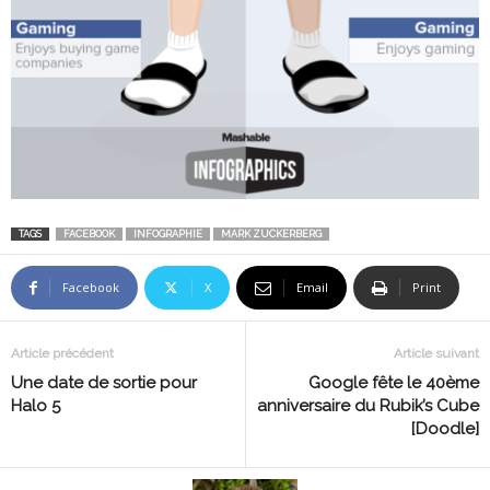
TAGS
FACEBOOK
INFOGRAPHIE
MARK ZUCKERBERG
Facebook
X
Email
Print
Article précédent
Article suivant
Une date de sortie pour
Google fête le 40ème
Halo 5
anniversaire du Rubik’s Cube
[Doodle]