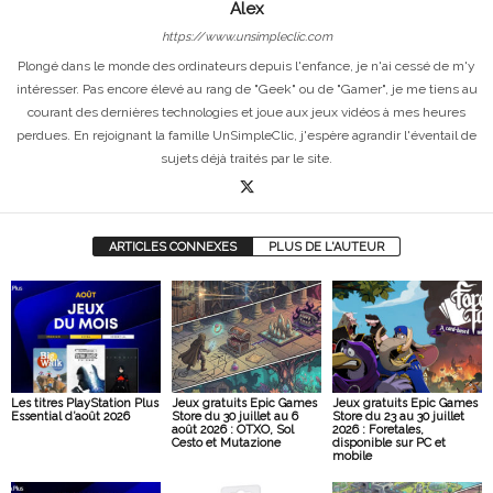
Alex
https://www.unsimpleclic.com
Plongé dans le monde des ordinateurs depuis l'enfance, je n'ai cessé de m'y
intéresser. Pas encore élevé au rang de "Geek" ou de "Gamer", je me tiens au
courant des dernières technologies et joue aux jeux vidéos à mes heures
perdues. En rejoignant la famille UnSimpleClic, j'espère agrandir l'éventail de
sujets déjà traités par le site.
ARTICLES CONNEXES
PLUS DE L'AUTEUR
Les titres PlayStation Plus
Jeux gratuits Epic Games
Jeux gratuits Epic Games
Essential d’août 2026
Store du 30 juillet au 6
Store du 23 au 30 juillet
août 2026 : OTXO, Sol
2026 : Foretales,
Cesto et Mutazione
disponible sur PC et
mobile