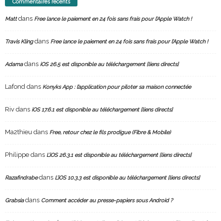
Commentaires récents
dans
Matt
Free lance le paiement en 24 fois sans frais pour l’Apple Watch !
dans
Travis Kling
Free lance le paiement en 24 fois sans frais pour l’Apple Watch !
dans
Adama
iOS 26.5 est disponible au téléchargement [liens directs]
Lafond
dans
Konyks App : l’application pour piloter sa maison connectée
Riv
dans
iOS 17.6.1 est disponible au téléchargement [liens directs]
Ma2thieu
dans
Free, retour chez le fils prodigue (Fibre & Mobile)
Philippe
dans
L’iOS 26.3.1 est disponible au téléchargement [liens directs]
dans
Razafindrabe
L’iOS 10.3.3 est disponible au téléchargement [liens directs]
dans
Grabsia
Comment accéder au presse-papiers sous Android ?