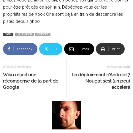
Enfilez votre pantalon de ski, emportez vos gants et votre bonnet
pour être prêt dès ce soir 19h. Dépêchez-vous car les
propriétaires de Xbox One sont déjà en train de descendre les
pistes depuis 9h00.
TAGS
JEU VIDEO
UBISOFT
Facebook
X
Email
Print
Article précédent
Article suivant
Wiko reçoit une
Le déploiement d’Android 7
récompense de la part de
Nougat s’est (un peu)
Google
accéléré