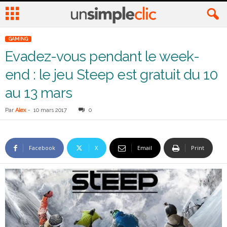
GAMING
Evadez-vous pendant le week-
end : le jeu Steep est gratuit du 10
au 13 mars
Par
Alex
-
10 mars 2017
0
Facebook
X
Email
Print