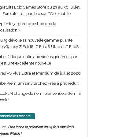
gratuits Epic Games Store du 23 au 30 juillet
: Foretales, disponible sur PC et mobile
pter le jargon : qu’est-ce que la
calisation ?
ng dévoile sa nouvelle gamme pliante
les Galaxy Z Fold8, Z Fold8 Ultra et Z Flip8
be s’attaque enfin aux vidéos générées par
 c’est une excellente nouvelle
itres PS Plus Extra et Premium de juillet 2026
be Premium s’invite chez Free à prix réduit
bookLM change de nom, bienvenue à Gemini
ook !
mentaires récents
ans
Free lance le paiement en 24 fois sans frais
’Apple Watch !