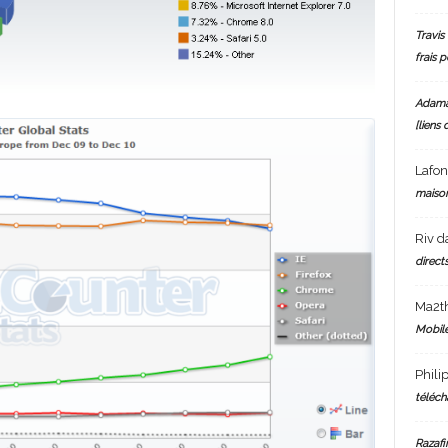
Travis 
frais 
Adam
[liens 
Lafo
maiso
Riv
d
directs
Ma2t
Mobile
Phili
téléch
Razafi