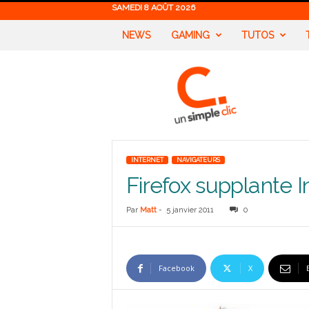
SAMEDI 8 AOÛT 2026
NEWS
GAMING
TUTOS
U
n
S
i
m
p
l
INTERNET
NAVIGATEURS
e
Firefox supplante 
C
l
i
Par
Matt
-
5 janvier 2011
0
c
Facebook
X