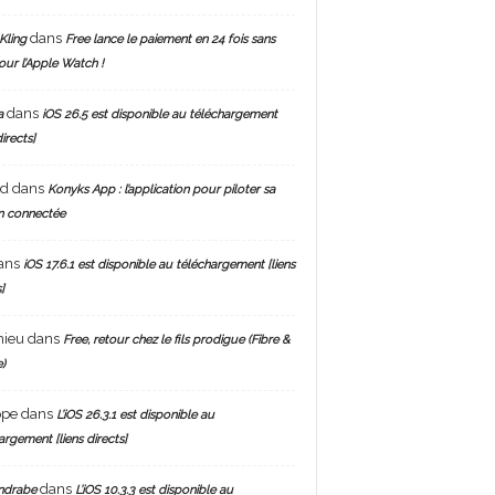
dans
Kling
Free lance le paiement en 24 fois sans
pour l’Apple Watch !
dans
a
iOS 26.5 est disponible au téléchargement
directs]
nd
dans
Konyks App : l’application pour piloter sa
n connectée
ans
iOS 17.6.1 est disponible au téléchargement [liens
]
hieu
dans
Free, retour chez le fils prodigue (Fibre &
)
ppe
dans
L’iOS 26.3.1 est disponible au
argement [liens directs]
dans
ndrabe
L’iOS 10.3.3 est disponible au