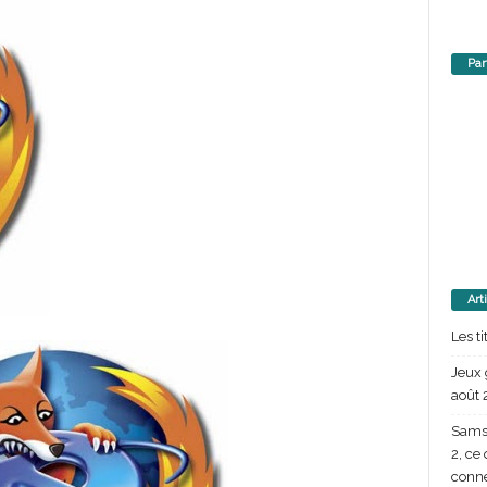
Par
Art
Les t
Jeux 
août 
Samsu
2, ce
conn