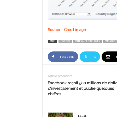
Source
–
Credit image
TAGS
FIREFOX
INTERNET EXPLORER
MICROSOF
Facebook
X
Article précédent
Facebook reçoit 500 millions de dolla
d’investissement et publie quelques
chiffres
Matt