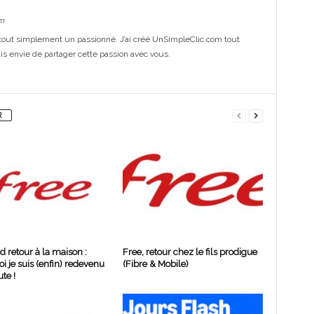
m
out simplement un passionné. J’ai créé UnSimpleClic.com tout
s envie de partager cette passion avec vous.
R
d retour à la maison :
Free, retour chez le fils prodigue
i je suis (enfin) redevenu
(Fibre & Mobile)
te !