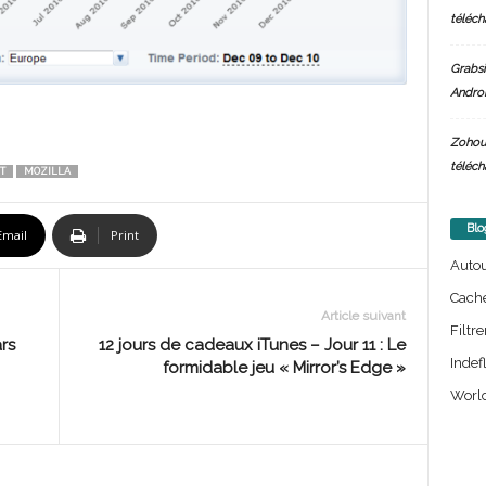
téléch
Grabsi
Androi
Zohou
téléch
T
MOZILLA
Blo
Email
Print
Auto
Cach
Article suivant
Filtre
rs
12 jours de cadeaux iTunes – Jour 11 : Le
Indef
formidable jeu « Mirror’s Edge »
World