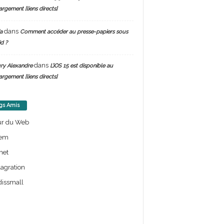
argement [liens directs]
dans
a
Comment accéder au presse-papiers sous
d ?
dans
ry Alexandre
L’iOS 15 est disponible au
argement [liens directs]
gs Amis
ur du Web
em
net
lagration
issmall