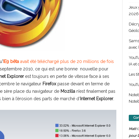
Jeux 
2026 
Décry
Géolo
Samsu
avec 
YouTu
qu
‘
IE9
bêta
avait été téléchargé plus de 20 millions de fois
IA et
 15 septembre 2010, ce qui est une bonne nouvelle pour
Les t
rnet Explorer
est toujours en perte de vitesse face à ses
écembre le navigateur
Firefox
passe devant en terme de
YouTu
e 1ère place du navigateur de
Mozilla
n’est finalement pas
Note
 bien à l’érosion des parts de marché d’
Internet Explorer
.
Noteb
Com
d
Matt
pour l