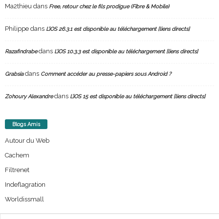
Ma2thieu
dans
Free, retour chez le fils prodigue (Fibre & Mobile)
Philippe
dans
L’iOS 26.3.1 est disponible au téléchargement [liens directs]
dans
Razafindrabe
L’iOS 10.3.3 est disponible au téléchargement [liens directs]
dans
Grabsia
Comment accéder au presse-papiers sous Android ?
dans
Zohoury Alexandre
L’iOS 15 est disponible au téléchargement [liens directs]
Blogs Amis
Autour du Web
Cachem
Filtrenet
Indeflagration
Worldissmall