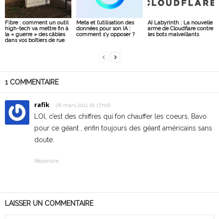
Fibre : comment un outil
Meta et l’utilisation des
AI Labyrinth : La nouvelle
high-tech va mettre fin à
données pour son IA :
arme de Cloudflare contre
la « guerre » des câbles
comment s’y opposer ?
les bots malveillants
dans vos boîtiers de rue
1 COMMENTAIRE
rafik
26 mars 2011 At 17h16
LOl, c’est des chiffres qui fon chauffer les coeurs, Bavo
pour ce géant , enfin toujours des géant américains sans
doute.
Répondre
LAISSER UN COMMENTAIRE