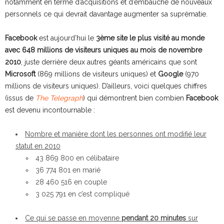
notamment en terme d’acquisitions et d’embauche de nouveaux
personnels ce qui devrait davantage augmenter sa suprématie.
Facebook
est aujourd’hui le
3ème site le plus visité au monde
avec 648 millions de visiteurs uniques au mois de novembre
2010
, juste derrière deux autres géants américains que sont
Microsoft
(869 millions de visiteurs uniques) et
Google
(970
millions de visiteurs uniques). D’ailleurs, voici quelques chiffres
(issus de
The Telegraph
) qui démontrent bien combien
Facebook
est devenu incontournable :
Nombre et manière dont les personnes ont modifié leur
statut en 2010
43 869 800 en célibataire
36 774 801 en marié
28 460 516 en couple
3 025 791 en c’est compliqué
Ce qui se passe en moyenne
pendant 20 minutes
sur