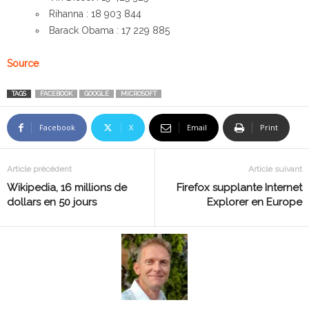
Rihanna : 18 903 844
Barack Obama : 17 229 885
Source
TAGS
FACEBOOK
GOOGLE
MICROSOFT
Facebook
X
Email
Print
Article précédent
Article suivant
Wikipedia, 16 millions de
Firefox supplante Internet
dollars en 50 jours
Explorer en Europe