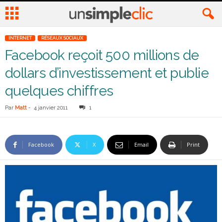
INTERNET
RÉSEAUX SOCIAUX
Facebook reçoit 500 millions de
dollars d’investissement et publie
quelques chiffres
Par
Matt
-
4 janvier 2011
1
Facebook
X
Email
Print