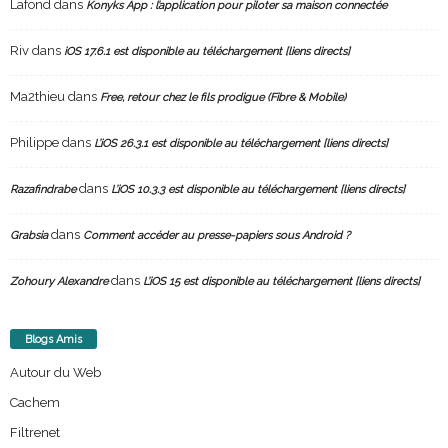
Lafond
dans
Konyks App : l’application pour piloter sa maison connectée
Riv
dans
iOS 17.6.1 est disponible au téléchargement [liens directs]
Ma2thieu
dans
Free, retour chez le fils prodigue (Fibre & Mobile)
Philippe
dans
L’iOS 26.3.1 est disponible au téléchargement [liens directs]
dans
Razafindrabe
L’iOS 10.3.3 est disponible au téléchargement [liens directs]
dans
Grabsia
Comment accéder au presse-papiers sous Android ?
dans
Zohoury Alexandre
L’iOS 15 est disponible au téléchargement [liens directs]
Blogs Amis
Autour du Web
Cachem
Filtrenet