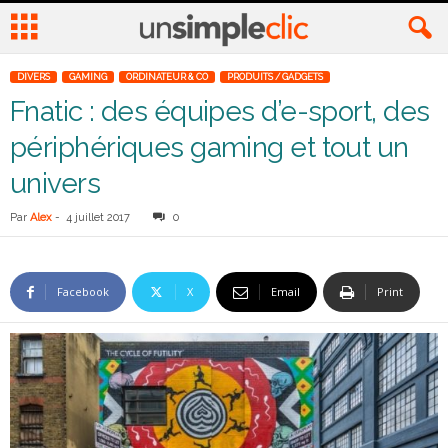
DIVERS
GAMING
ORDINATEUR & CO
PRODUITS / GADGETS
Fnatic : des équipes d’e-sport, des
périphériques gaming et tout un
univers
Par
Alex
-
4 juillet 2017
0
Facebook
X
Email
Print