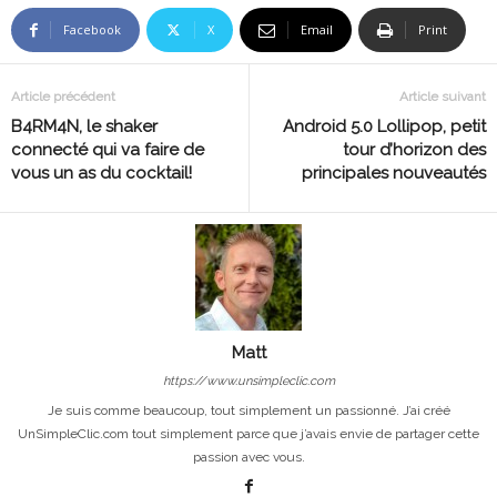
Facebook
X
Email
Print
Article précédent
Article suivant
B4RM4N, le shaker
Android 5.0 Lollipop, petit
connecté qui va faire de
tour d’horizon des
vous un as du cocktail!
principales nouveautés
Matt
https://www.unsimpleclic.com
Je suis comme beaucoup, tout simplement un passionné. J’ai créé
UnSimpleClic.com tout simplement parce que j’avais envie de partager cette
passion avec vous.