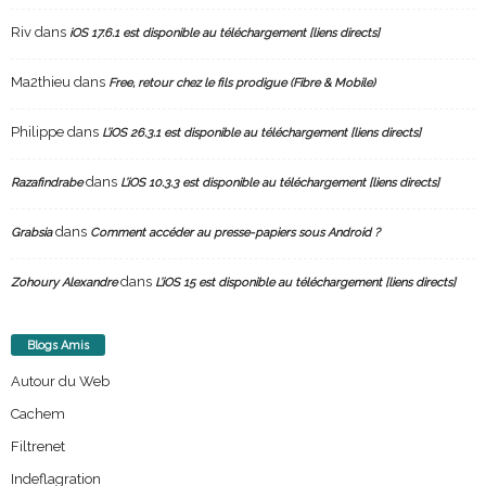
Riv
dans
iOS 17.6.1 est disponible au téléchargement [liens directs]
Ma2thieu
dans
Free, retour chez le fils prodigue (Fibre & Mobile)
Philippe
dans
L’iOS 26.3.1 est disponible au téléchargement [liens directs]
dans
Razafindrabe
L’iOS 10.3.3 est disponible au téléchargement [liens directs]
dans
Grabsia
Comment accéder au presse-papiers sous Android ?
dans
Zohoury Alexandre
L’iOS 15 est disponible au téléchargement [liens directs]
Blogs Amis
Autour du Web
Cachem
Filtrenet
Indeflagration