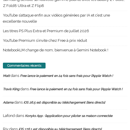
Z Fold8 Ultra et Z Flip8
YouTube s’attaque enfin aux vidéos générées par IA et c’est une
excellente nouvelle
Les titres PS Plus Extra et Premium de juillet 2026
YouTube Premium s’invite chez Free à prix réduit
NotebookLM change de nom, bienvenue à Gemini Notebook !
Commentaires récents
dans
Matt
Free lance le paiement en 24 fois sans frais pour l’Apple Watch !
dans
Travis Kling
Free lance le paiement en 24 fois sans frais pour l’Apple Watch !
dans
Adama
iOS 26.5 est disponible au téléchargement [liens directs]
Lafond
dans
Konyks App : l’application pour piloter sa maison connectée
Riv
dans
iOS 17.6.1 est disponible au téléchargement [liens directs]