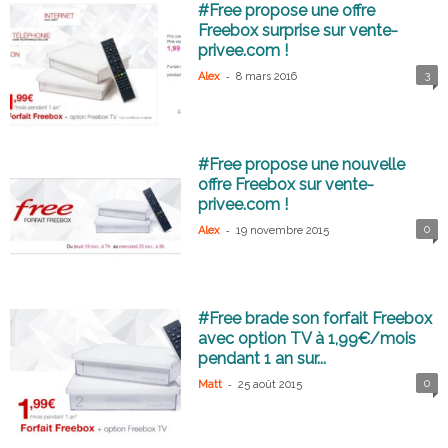
#Free propose une offre
Freebox surprise sur vente-
privee.com !
-
3
Alex
8 mars 2016
#Free propose une nouvelle
offre Freebox sur vente-
privee.com !
-
0
Alex
19 novembre 2015
#Free brade son forfait Freebox
avec option TV à 1,99€/mois
pendant 1 an sur...
-
0
Matt
25 août 2015