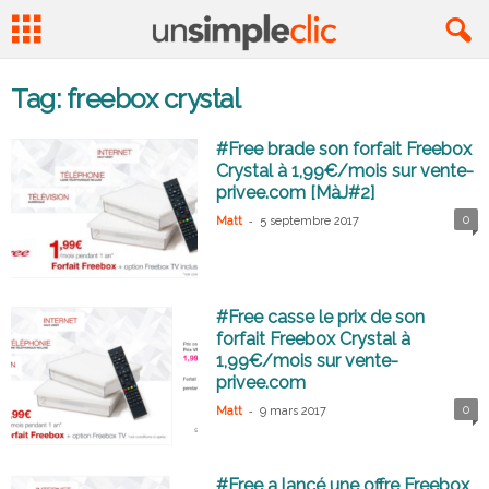
Tag: freebox crystal
#Free brade son forfait Freebox
Crystal à 1,99€/mois sur vente-
privee.com [MàJ#2]
-
0
Matt
5 septembre 2017
#Free casse le prix de son
forfait Freebox Crystal à
1,99€/mois sur vente-
privee.com
-
0
Matt
9 mars 2017
#Free a lancé une offre Freebox