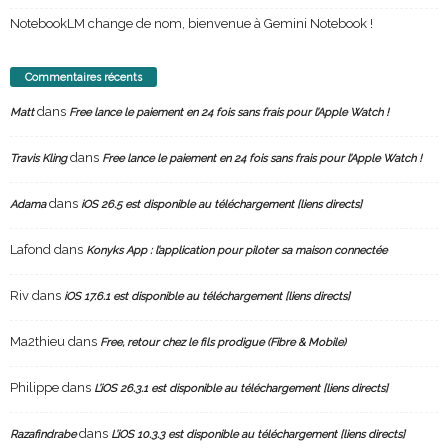
NotebookLM change de nom, bienvenue à Gemini Notebook !
Commentaires récents
dans
Matt
Free lance le paiement en 24 fois sans frais pour l’Apple Watch !
dans
Travis Kling
Free lance le paiement en 24 fois sans frais pour l’Apple Watch !
dans
Adama
iOS 26.5 est disponible au téléchargement [liens directs]
Lafond
dans
Konyks App : l’application pour piloter sa maison connectée
Riv
dans
iOS 17.6.1 est disponible au téléchargement [liens directs]
Ma2thieu
dans
Free, retour chez le fils prodigue (Fibre & Mobile)
Philippe
dans
L’iOS 26.3.1 est disponible au téléchargement [liens directs]
dans
Razafindrabe
L’iOS 10.3.3 est disponible au téléchargement [liens directs]