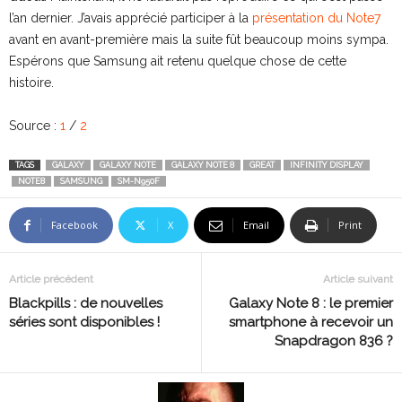
l’an dernier. J’avais apprécié participer à la
présentation du Note7
avant en avant-première mais la suite fût beaucoup moins sympa.
Espérons que Samsung ait retenu quelque chose de cette
histoire.
Source :
1
/
2
TAGS
GALAXY
GALAXY NOTE
GALAXY NOTE 8
GREAT
INFINITY DISPLAY
NOTE8
SAMSUNG
SM-N950F
Facebook
X
Email
Print
Article précédent
Article suivant
Blackpills : de nouvelles
Galaxy Note 8 : le premier
séries sont disponibles !
smartphone à recevoir un
Snapdragon 836 ?