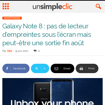
SMARTPHONES
Galaxy Note 8 : pas de lecteur
d’empreintes sous l’écran mais
peut-être une sortie fin août
Par
Alex
-
9 juin 2017
0
Facebook
X
Email
Print