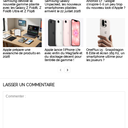
Samsung dévoile sa
Samsung Galaxy
Android 17 : Google
nouvelle gamme pliante
Unpacked, les nouveaux
s’inspire-t-il un peu trop
avec les Galaxy Z Fold8, Z
smartphones pliables
du nouveau look d’Apple ?
Fold8 Ultra et Z Flip8
arrivent le 22 juillet 2026
Apple prépare une
Apple lance l’iPhone 17e
OnePlus 15 : Snapdragon
avalanche de produits en
avec enfin du MagSafe et
8 Elite et écran 165 Hz, un
2026
du stockage décent pour
smartphone ultime pour
l’entrée de gamme !
les joueurs ?
LAISSER UN COMMENTAIRE