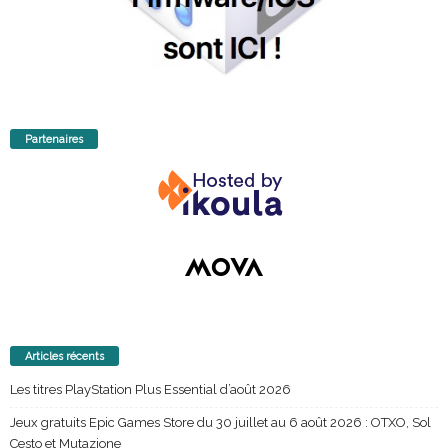
Partenaires
Articles récents
Les titres PlayStation Plus Essential d’août 2026
Jeux gratuits Epic Games Store du 30 juillet au 6 août 2026 : OTXO, Sol
Cesto et Mutazione