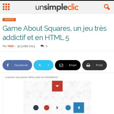
GAMING
Game About Squares, un jeu très
addictif et en HTML 5
Par
Matt
-
30 juillet 2014
0
Facebook
X
Email
Print