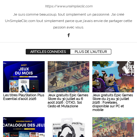
https://www.unsimpleclic.com
Je suis comme beaucoup, tout simplement un passionné. J’ai créé
UnSimpleClic.com tout simplement parce que j’avais envie de partager cette
passion avec vous.
ARTICLES CONNEXES
PLUS DE L'AUTEUR
Les titres PlayStation Plus
Jeux gratuits Epic Games
Jeux gratuits Epic Games
Essential d’août 2026
Store du 30 juillet au 6
Store du 23 au 30 juillet
août 2026 : OTXO, Sol
2026 : Foretales,
Cesto et Mutazione
disponible sur PC et
mobile