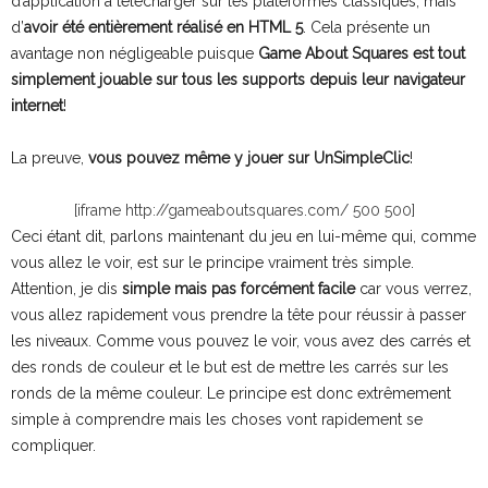
d’application à télécharger sur les plateformes classiques, mais
d’
avoir été entièrement réalisé en HTML 5
. Cela présente un
avantage non négligeable puisque
Game About Squares est tout
simplement jouable sur tous les supports depuis leur navigateur
internet
!
La preuve,
vous pouvez même y jouer sur UnSimpleClic
!
[iframe http://gameaboutsquares.com/ 500 500]
Ceci étant dit, parlons maintenant du jeu en lui-même qui, comme
vous allez le voir, est sur le principe vraiment très simple.
Attention, je dis
simple mais pas forcément facile
car vous verrez,
vous allez rapidement vous prendre la tête pour réussir à passer
les niveaux. Comme vous pouvez le voir, vous avez des carrés et
des ronds de couleur et le but est de mettre les carrés sur les
ronds de la même couleur. Le principe est donc extrêmement
simple à comprendre mais les choses vont rapidement se
compliquer.