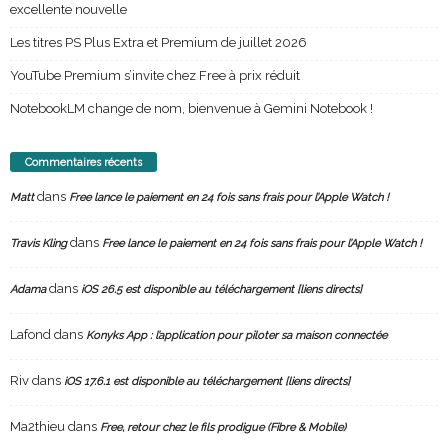
excellente nouvelle
Les titres PS Plus Extra et Premium de juillet 2026
YouTube Premium s’invite chez Free à prix réduit
NotebookLM change de nom, bienvenue à Gemini Notebook !
Commentaires récents
dans
Matt
Free lance le paiement en 24 fois sans frais pour l’Apple Watch !
dans
Travis Kling
Free lance le paiement en 24 fois sans frais pour l’Apple Watch !
dans
Adama
iOS 26.5 est disponible au téléchargement [liens directs]
Lafond
dans
Konyks App : l’application pour piloter sa maison connectée
Riv
dans
iOS 17.6.1 est disponible au téléchargement [liens directs]
Ma2thieu
dans
Free, retour chez le fils prodigue (Fibre & Mobile)