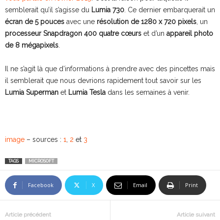
semblerait qu’il s’agisse du
Lumia 730
. Ce dernier embarquerait un
écran de 5 pouces
avec une
résolution de 1280 x 720 pixels
, un
processeur Snapdragon 400 quatre cœurs
et d’un
appareil photo
de 8 mégapixels
.
Il ne s’agit là que d’informations à prendre avec des pincettes mais
il semblerait que nous devrions rapidement tout savoir sur les
Lumia Superman
et
Lumia Tesla
dans les semaines à venir.
image
– sources :
1
,
2
et
3
TAGS
MICROSOFT
Facebook
X
Email
Print
Article précédent
Article suivant