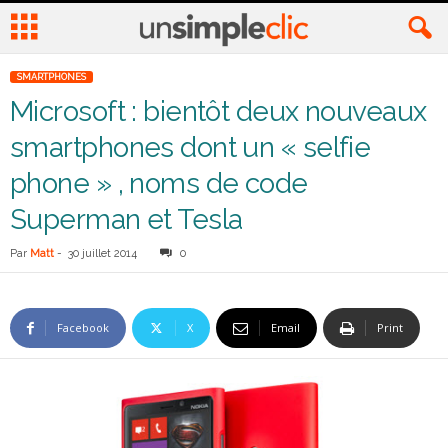
SMARTPHONES
Microsoft : bientôt deux nouveaux
smartphones dont un « selfie
phone » , noms de code
Superman et Tesla
Par
Matt
-
30 juillet 2014
0
Facebook
X
Email
Print