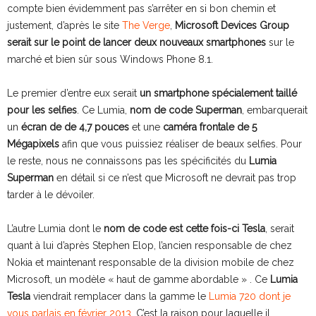
compte bien évidemment pas s’arrêter en si bon chemin et
justement, d’après le site
The Verge
,
Microsoft Devices Group
serait sur le point de lancer deux nouveaux smartphones
sur le
marché et bien sûr sous Windows Phone 8.1.
Le premier d’entre eux serait
un smartphone spécialement taillé
pour les selfies
. Ce Lumia,
nom de code Superman
, embarquerait
un
écran de de 4,7 pouces
et une
caméra frontale de 5
Mégapixels
afin que vous puissiez réaliser de beaux selfies. Pour
le reste, nous ne connaissons pas les spécificités du
Lumia
Superman
en détail si ce n’est que Microsoft ne devrait pas trop
tarder à le dévoiler.
L’autre Lumia dont le
nom de code est cette fois-ci Tesla
, serait
quant à lui d’après Stephen Elop, l’ancien responsable de chez
Nokia et maintenant responsable de la division mobile de chez
Microsoft, un modèle « haut de gamme abordable » . Ce
Lumia
Tesla
viendrait remplacer dans la gamme le
Lumia 720 dont je
vous parlais en février 2013
. C’est la raison pour laquelle il