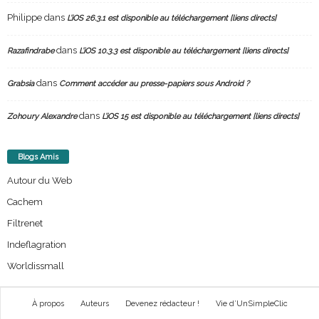
Philippe
dans
L’iOS 26.3.1 est disponible au téléchargement [liens directs]
dans
Razafindrabe
L’iOS 10.3.3 est disponible au téléchargement [liens directs]
dans
Grabsia
Comment accéder au presse-papiers sous Android ?
dans
Zohoury Alexandre
L’iOS 15 est disponible au téléchargement [liens directs]
Blogs Amis
Autour du Web
Cachem
Filtrenet
Indeflagration
Worldissmall
À propos
Auteurs
Devenez rédacteur !
Vie d’UnSimpleClic