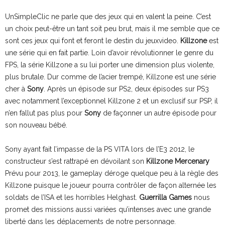
UnSimpleClic ne parle que des jeux qui en valent la peine. C’est
un choix peut-être un tant soit peu brut, mais il me semble que ce
sont ces jeux qui font et feront le destin du jeuxvideo.
Killzone
est
une série qui en fait partie. Loin d’avoir révolutionner le genre du
FPS, la série Killzone a su lui porter une dimension plus violente,
plus brutale. Dur comme de l’acier trempé, Killzone est une série
cher à
Sony
. Après un épisode sur PS2, deux épisodes sur PS3
avec notamment l’exceptionnel Killzone 2 et un exclusif sur PSP, il
n’en fallut pas plus pour
Sony
de façonner un autre épisode pour
son nouveau bébé.
Sony ayant fait l’impasse de la PS VITA lors de l’E3 2012, le
constructeur s’est rattrapé en dévoilant son
Killzone Mercenary
Prévu pour 2013, le gameplay déroge quelque peu à la règle des
Killzone puisque le joueur pourra contrôler de façon alternée les
soldats de l’ISA et les horribles Helghast.
Guerrilla Games
nous
promet des missions aussi variées qu’intenses avec une grande
liberté dans les déplacements de notre personnage.