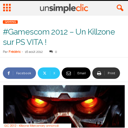
GAMING
#Gamescom 2012 – Un Killzone
sur PS VITA !
Par
Frédéric
-
16 août 2012
0
Facebook
X
Email
Print