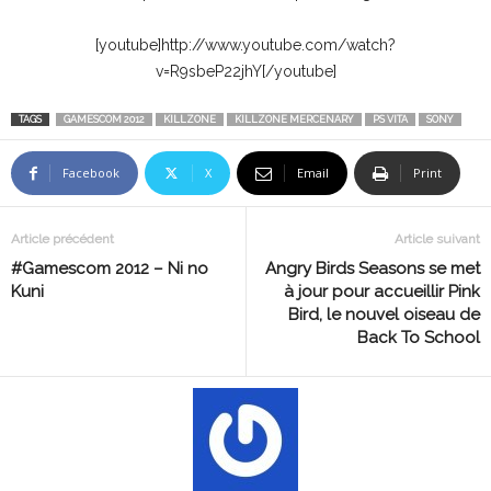
[youtube]http://www.youtube.com/watch?
v=R9sbeP22jhY[/youtube]
TAGS
GAMESCOM 2012
KILLZONE
KILLZONE MERCENARY
PS VITA
SONY
Facebook
X
Email
Print
Article précédent
Article suivant
#Gamescom 2012 – Ni no
Angry Birds Seasons se met
Kuni
à jour pour accueillir Pink
Bird, le nouvel oiseau de
Back To School