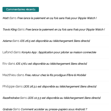
Commentaires récents
dans
Matt
Free lance le paiement en 24 fois sans frais pour l’Apple Watch !
dans
Travis Kling
Free lance le paiement en 24 fois sans frais pour l’Apple Watch !
dans
Adama
iOS 26.5 est disponible au téléchargement [liens directs]
Lafond
dans
Konyks App : l’application pour piloter sa maison connectée
Riv
dans
iOS 17.6.1 est disponible au téléchargement [liens directs]
Ma2thieu
dans
Free, retour chez le fils prodigue (Fibre & Mobile)
Philippe
dans
L’iOS 26.3.1 est disponible au téléchargement [liens directs]
dans
Razafindrabe
L’iOS 10.3.3 est disponible au téléchargement [liens directs]
dans
Grabsia
Comment accéder au presse-papiers sous Android ?