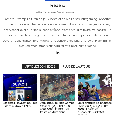
Frédéric
http://www.fredericlihoreau.com
Acheteur compulsif, fan de jeux vidéo et de vieilleries retrogaming. Apporter
un œil critique sur les jeux actuels et à venir, disserter sur des jeux cultes,
analyser et expliquer les succès et flops, c'est à vrai dire toute ma nature. Un
trait de caractère que je met aussi à contribution au quotidien dans mon
travail. Responsable Projet Web à forte consonance SEO et Growth Hacking. Ici,
je cause #seo, #marketingdigital et #inboundmarketing.
ARTICLES CONNEXES
PLUS DE L'AUTEUR
Les titres PlayStation Plus
Jeux gratuits Epic Games
Jeux gratuits Epic Games
Essential d’août 2026
Store du 30 juillet au 6
Store du 23 au 30 juillet
août 2026 : OTXO, Sol
2026 : Foretales,
Cesto et Mutazione
disponible sur PC et