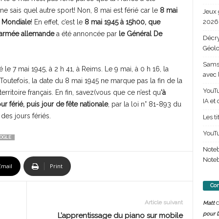
sais quel autre sport! Non, 8 mai est férié car le
8 mai
Jeux 
2026 
e Mondiale
! En effet, c’est le
8 mai 1945 à 15h00, que
 l’armée allemande
a été annoncée par
le Général De
Décry
Géolo
Samsu
né le 7 mai 1945, à 2 h 41, à Reims. Le 9 mai, à 0 h 16, la
avec 
 Toutefois, la date du 8 mai 1945 ne marque pas la fin de la
YouTu
ritoire français. En fin, savez(vous que ce n’est qu
‘à
IA et
ur férié, puis jour de fête nationale
, par la loi n° 81-893 du
 des jours fériés.
Les t
YouTu
OGLE
Note
Noteb
Email
Print
Com
d
Article suivant
Matt
pour l
L’apprentissage du piano sur mobile