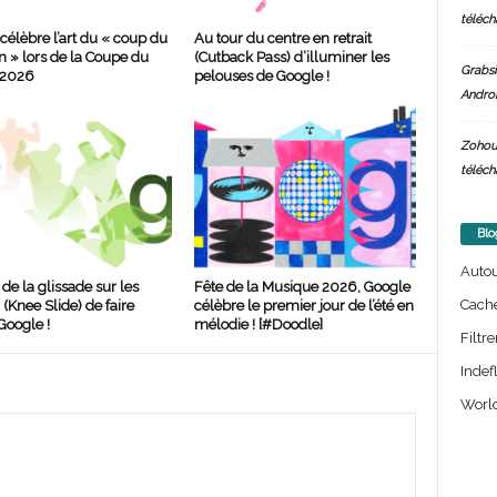
téléch
célèbre l’art du « coup du
Au tour du centre en retrait
n » lors de la Coupe du
(Cutback Pass) d’illuminer les
Grabsi
 2026
pelouses de Google !
Androi
Zohou
téléch
Blo
Auto
de la glissade sur les
Fête de la Musique 2026, Google
Cach
(Knee Slide) de faire
célèbre le premier jour de l’été en
Google !
mélodie ! [#Doodle]
Filtre
Indef
World