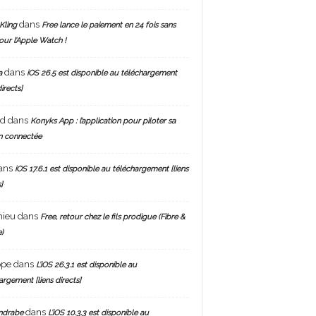
dans
Kling
Free lance le paiement en 24 fois sans
pour l’Apple Watch !
dans
a
iOS 26.5 est disponible au téléchargement
directs]
nd
dans
Konyks App : l’application pour piloter sa
n connectée
ans
iOS 17.6.1 est disponible au téléchargement [liens
]
hieu
dans
Free, retour chez le fils prodigue (Fibre &
)
ppe
dans
L’iOS 26.3.1 est disponible au
argement [liens directs]
dans
ndrabe
L’iOS 10.3.3 est disponible au