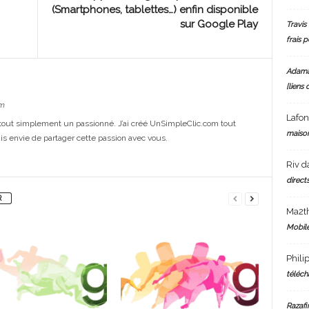
(Smartphones, tablettes…) enfin disponible
sur Google Play
Travis 
frais 
Adam
[liens 
m
Lafo
out simplement un passionné. J’ai créé UnSimpleClic.com tout
maiso
s envie de partager cette passion avec vous.
Riv
d
directs
R
Ma2t
Mobile
Phili
téléch
Razafi