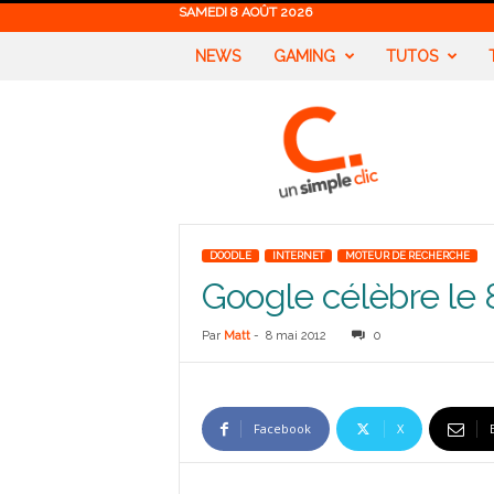
SAMEDI 8 AOÛT 2026
NEWS
GAMING
TUTOS
U
n
S
i
m
p
l
DOODLE
INTERNET
MOTEUR DE RECHERCHE
e
Google célèbre le 
C
l
i
Par
Matt
-
8 mai 2012
0
c
Facebook
X