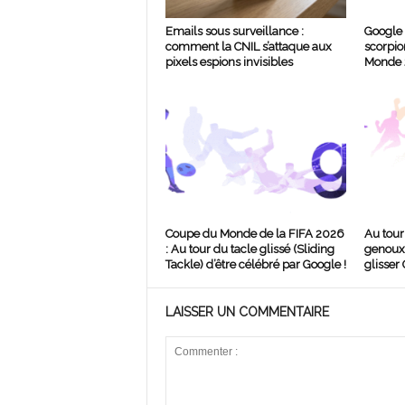
Emails sous surveillance :
Google 
comment la CNIL s’attaque aux
scorpio
pixels espions invisibles
Monde
Coupe du Monde de la FIFA 2026
Au tour 
: Au tour du tacle glissé (Sliding
genoux 
Tackle) d’être célébré par Google !
glisser 
LAISSER UN COMMENTAIRE