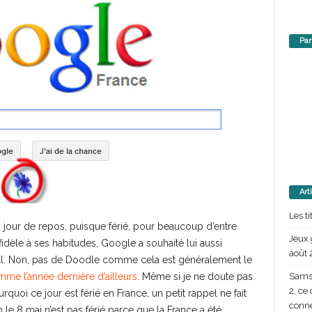
Par
Art
Les t
 jour de repos, puisque férié, pour beaucoup d’entre
Jeux 
idèle à ses habitudes, Google a souhaité lui aussi
août 
cial. Non, pas de Doodle comme cela est généralement le
Samsu
me l’année dernière d’ailleurs
. Même si je ne doute pas
2, ce
oi ce jour est férié en France, un petit rappel ne fait
conn
 le 8 mai n’est pas férié parce que la France a été