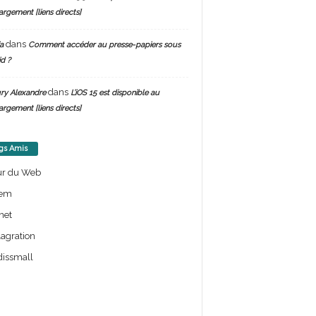
argement [liens directs]
dans
a
Comment accéder au presse-papiers sous
d ?
dans
ry Alexandre
L’iOS 15 est disponible au
argement [liens directs]
gs Amis
ur du Web
em
net
lagration
issmall