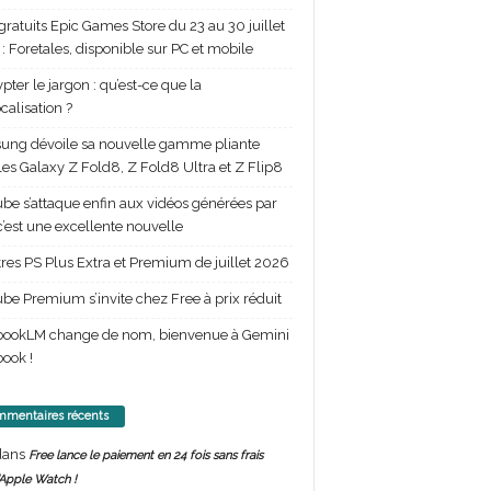
gratuits Epic Games Store du 23 au 30 juillet
: Foretales, disponible sur PC et mobile
pter le jargon : qu’est-ce que la
calisation ?
ng dévoile sa nouvelle gamme pliante
les Galaxy Z Fold8, Z Fold8 Ultra et Z Flip8
be s’attaque enfin aux vidéos générées par
 c’est une excellente nouvelle
itres PS Plus Extra et Premium de juillet 2026
be Premium s’invite chez Free à prix réduit
bookLM change de nom, bienvenue à Gemini
ook !
mentaires récents
ans
Free lance le paiement en 24 fois sans frais
’Apple Watch !