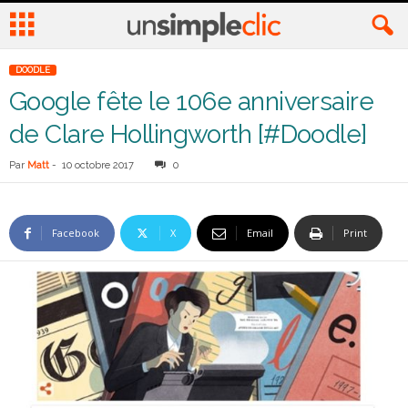
DOODLE
Google fête le 106e anniversaire
de Clare Hollingworth [#Doodle]
Par
Matt
-
10 octobre 2017
0
Facebook
X
Email
Print