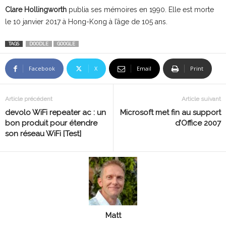
Clare Hollingworth
publia ses mémoires en 1990. Elle est morte
le 10 janvier 2017 à Hong-Kong à l’âge de 105 ans.
TAGS
DOODLE
GOOGLE
Facebook
X
Email
Print
Article précédent
Article suivant
devolo WiFi repeater ac : un
Microsoft met fin au support
bon produit pour étendre
d’Office 2007
son réseau WiFi [Test]
Matt