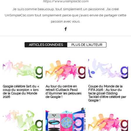
https://www.unsimpleclic.com
Je suis comme beaucoup, tout simplement un passionné. J’ai créé
UnSimpleClic.com tout simplement parce que j’avais envie de partager cette
passion avec vous.
ARTICLES CONNEXES
PLUS DE L'AUTEUR
Google célèbre l’art du «
Au tour du centre en
Coupe du Monde de la
coup du scorpion » lors
retrait (Cutback Pass)
FIFA 2026 : Au tour du
de la Coupe du Monde
d’illuminer les pelouses
tacle glissé (Sliding
2026
de Google !
Tackle) d’être célébré par
Google !