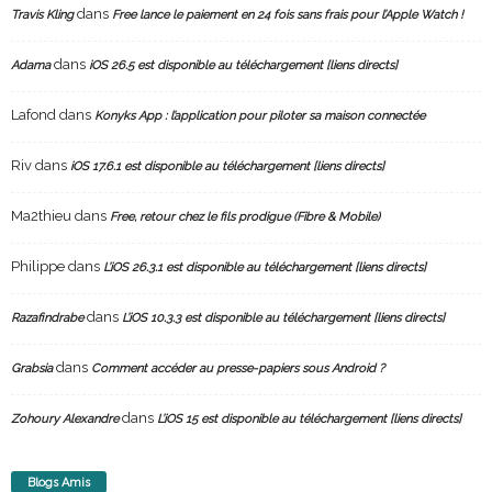
dans
Travis Kling
Free lance le paiement en 24 fois sans frais pour l’Apple Watch !
dans
Adama
iOS 26.5 est disponible au téléchargement [liens directs]
Lafond
dans
Konyks App : l’application pour piloter sa maison connectée
Riv
dans
iOS 17.6.1 est disponible au téléchargement [liens directs]
Ma2thieu
dans
Free, retour chez le fils prodigue (Fibre & Mobile)
Philippe
dans
L’iOS 26.3.1 est disponible au téléchargement [liens directs]
dans
Razafindrabe
L’iOS 10.3.3 est disponible au téléchargement [liens directs]
dans
Grabsia
Comment accéder au presse-papiers sous Android ?
dans
Zohoury Alexandre
L’iOS 15 est disponible au téléchargement [liens directs]
Blogs Amis