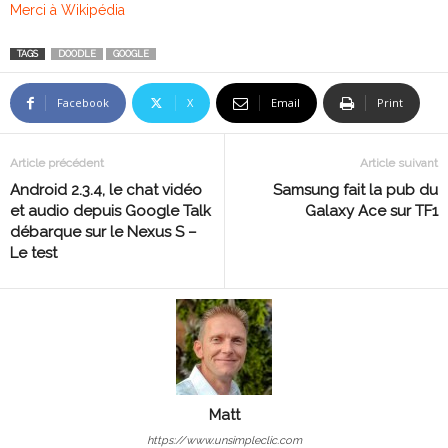
Merci à Wikipédia
TAGS
DOODLE
GOOGLE
Facebook
X
Email
Print
Article précédent
Article suivant
Android 2.3.4, le chat vidéo
Samsung fait la pub du
et audio depuis Google Talk
Galaxy Ace sur TF1
débarque sur le Nexus S –
Le test
Matt
https://www.unsimpleclic.com