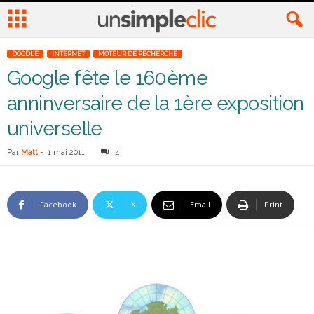
DOODLE
INTERNET
MOTEUR DE RECHERCHE
Google fête le 160ème
anninversaire de la 1ère exposition
universelle
Par
Matt
-
1 mai 2011
4
Facebook
X
Email
Print