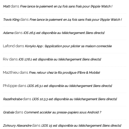
dans
Matt
Free lance le paiement en 24 fois sans frais pour l’Apple Watch !
dans
Travis Kling
Free lance le paiement en 24 fois sans frais pour l’Apple Watch !
dans
Adama
iOS 26.5 est disponible au téléchargement [liens directs]
Lafond
dans
Konyks App : l’application pour piloter sa maison connectée
Riv
dans
iOS 17.6.1 est disponible au téléchargement [liens directs]
Ma2thieu
dans
Free, retour chez le fils prodigue (Fibre & Mobile)
Philippe
dans
L’iOS 26.3.1 est disponible au téléchargement [liens directs]
dans
Razafindrabe
L’iOS 10.3.3 est disponible au téléchargement [liens directs]
dans
Grabsia
Comment accéder au presse-papiers sous Android ?
dans
Zohoury Alexandre
L’iOS 15 est disponible au téléchargement [liens directs]