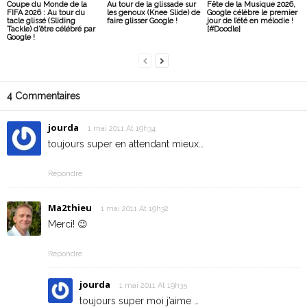
Coupe du Monde de la
Au tour de la glissade sur
Fête de la Musique 2026,
FIFA 2026 : Au tour du
les genoux (Knee Slide) de
Google célèbre le premier
tacle glissé (Sliding
faire glisser Google !
jour de l’été en mélodie !
Tackle) d’être célébré par
[#Doodle]
Google !
4 Commentaires
jourda
1 mai 2011 At 19h34
toujours super en attendant mieux…
Répondre
Ma2thieu
1 mai 2011 At 19h32
Merci! 😉
Répondre
jourda
1 mai 2011 At 19h35
toujours super moi j’aime …