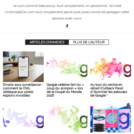
Je suis comme beaucoup, tout simplement un passionné. J’ai créé
UnSimpleClic.com tout simplement parce que j’avais envie de partager cette
passion avec vous.
ARTICLES CONNEXES
PLUS DE L'AUTEUR
Emails sous surveillance :
Google célèbre l’art du «
Au tour du centre en
comment la CNIL
coup du scorpion » lors
retrait (Cutback Pass)
s’attaque aux pixels
de la Coupe du Monde
d’illuminer les pelouses
espions invisibles
2026
de Google !