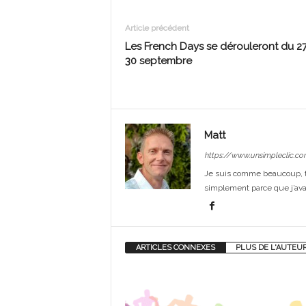
Article précédent
Les French Days se dérouleront du 2
30 septembre
Matt
https://www.unsimpleclic.co
Je suis comme beaucoup, t
simplement parce que j’avai
ARTICLES CONNEXES
PLUS DE L'AUTEU