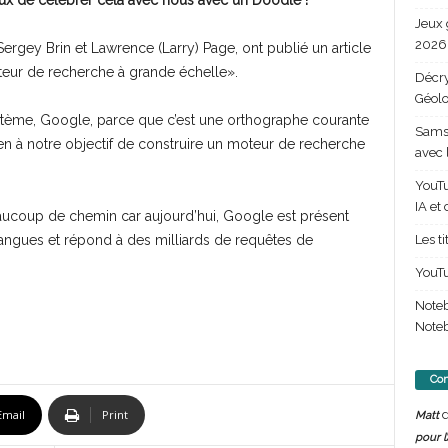
ux de célébrer cela avec nous avec un Doodle !
Jeux 
2026 
 Sergey Brin et Lawrence (Larry) Page, ont publié un article
eur de recherche à grande échelle».
Décry
Géolo
stème, Google, parce que c’est une orthographe courante
Samsu
n à notre objectif de construire un moteur de recherche
avec 
YouTu
IA et
eaucoup de chemin car aujourd’hui, Google est présent
Les t
angues et répond à des milliards de requêtes de
YouTu
Note
Noteb
Com
d
Email
Print
Matt
pour l