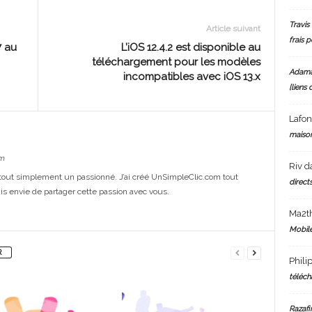
Travis 
Article suivant
frais 
7 au
L’iOS 12.4.2 est disponible au
téléchargement pour les modèles
Adam
incompatibles avec iOS 13.x
[liens 
Lafo
maiso
m
Riv
d
out simplement un passionné. J’ai créé UnSimpleClic.com tout
directs
s envie de partager cette passion avec vous.
Ma2t
Mobile
R
Phili
téléch
Razafi