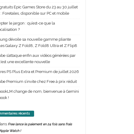
gratuits Epic Games Store du 23 au 30 juillet
: Foretales, disponible sur PC et mobile
pter le jargon : qu’est-ce que la
calisation ?
ng dévoile sa nouvelle gamme pliante
les Galaxy Z Fold8, Z Fold8 Ultra et Z Flip8
be s’attaque enfin aux vidéos générées par
 c’est une excellente nouvelle
itres PS Plus Extra et Premium de juillet 2026
be Premium s’invite chez Free à prix réduit
bookLM change de nom, bienvenue à Gemini
ook !
mentaires récents
ans
Free lance le paiement en 24 fois sans frais
’Apple Watch !