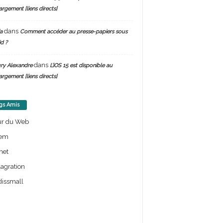
argement [liens directs]
dans
a
Comment accéder au presse-papiers sous
d ?
dans
ry Alexandre
L’iOS 15 est disponible au
argement [liens directs]
gs Amis
ur du Web
em
net
lagration
issmall