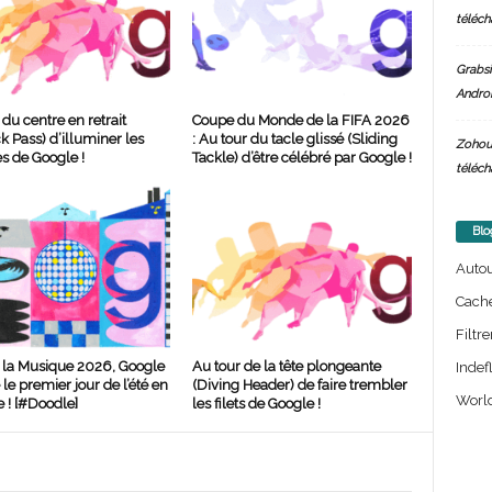
téléch
Grabsi
Androi
 du centre en retrait
Coupe du Monde de la FIFA 2026
k Pass) d’illuminer les
: Au tour du tacle glissé (Sliding
Zohou
s de Google !
Tackle) d’être célébré par Google !
téléch
Blo
Auto
Cach
Filtre
 la Musique 2026, Google
Au tour de la tête plongeante
Indef
le premier jour de l’été en
(Diving Header) de faire trembler
World
 ! [#Doodle]
les filets de Google !