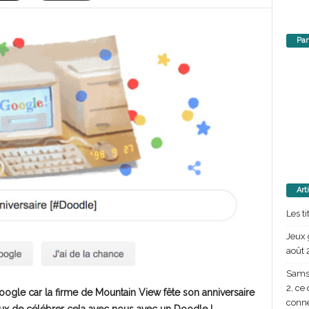
Par
Art
Les t
Jeux 
août 
Samsu
2, ce
Google car la firme de Mountain View fête son anniversaire
conn