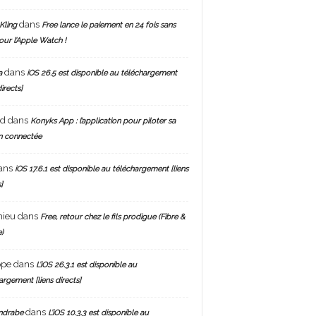
dans
Kling
Free lance le paiement en 24 fois sans
pour l’Apple Watch !
dans
a
iOS 26.5 est disponible au téléchargement
directs]
nd
dans
Konyks App : l’application pour piloter sa
n connectée
ans
iOS 17.6.1 est disponible au téléchargement [liens
]
hieu
dans
Free, retour chez le fils prodigue (Fibre &
)
ppe
dans
L’iOS 26.3.1 est disponible au
argement [liens directs]
dans
ndrabe
L’iOS 10.3.3 est disponible au