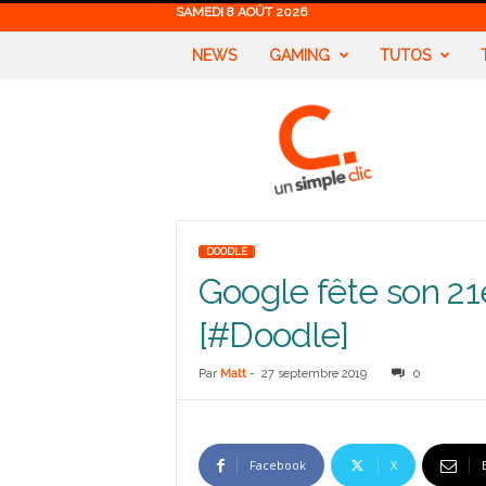
SAMEDI 8 AOÛT 2026
NEWS
GAMING
TUTOS
U
n
S
i
m
p
l
DOODLE
e
Google fête son 21
C
l
[#Doodle]
i
c
Par
Matt
-
27 septembre 2019
0
Facebook
X