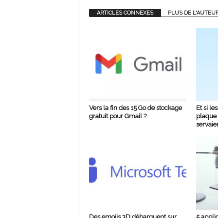
ARTICLES CONNEXES
PLUS DE L'AUTEU
Vers la fin des 15 Go de stockage
Et si le
gratuit pour Gmail ?
plaque 
servaie
Des emojis 3D débarquent sur
5 appli