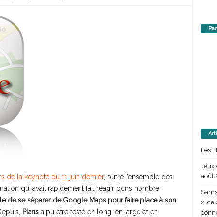
Par
Art
Les t
Jeux 
août 
s de la keynote du 11 juin dernier
, outre l’ensemble des
rmation qui avait rapidement fait réagir bons nombre
Samsu
le de se séparer de Google Maps pour faire place à son
2, ce
Depuis,
Plans
a pu être testé en long, en large et en
conn