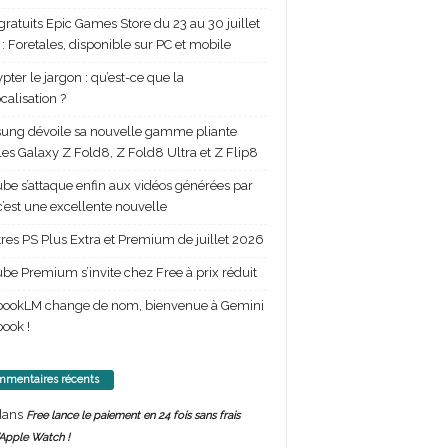
gratuits Epic Games Store du 23 au 30 juillet
: Foretales, disponible sur PC et mobile
pter le jargon : qu’est-ce que la
calisation ?
ng dévoile sa nouvelle gamme pliante
les Galaxy Z Fold8, Z Fold8 Ultra et Z Flip8
be s’attaque enfin aux vidéos générées par
 c’est une excellente nouvelle
itres PS Plus Extra et Premium de juillet 2026
be Premium s’invite chez Free à prix réduit
bookLM change de nom, bienvenue à Gemini
ook !
mentaires récents
ans
Free lance le paiement en 24 fois sans frais
’Apple Watch !