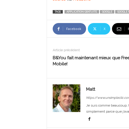
TAGS
APPLICATION GRATUITE
GOOGLE
GOOGLE 
Facebook
X
Article précédent
B&You fait maintenant mieux que Fre
Mobile!
Matt
https://www.unsimpleclic.co
Je suis comme beaucoup, t
simplement parce que j’avai