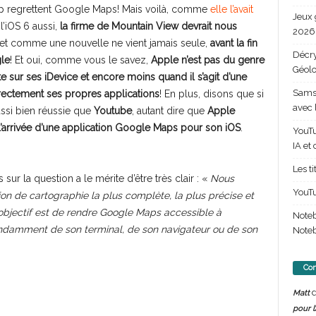
oup regrettent Google Maps! Mais voilà, comme
elle l’avait
Jeux 
l’iOS 6 aussi,
la firme de Mountain View devrait nous
2026 
 et comme une nouvelle ne vient jamais seule,
avant la fin
Décry
le
! Et oui, comme vous le savez,
Apple n’est pas du genre
Géolo
rte sur ses iDevice et encore moins quand il s’agit d’une
Samsu
irectement ses propres applications
! En plus, disons que si
avec 
ussi bien réussie que
Youtube
, autant dire que
Apple
l’arrivée d’une application Google Maps pour son iOS
.
YouTu
IA et
Les t
s sur la question a le mérite d’être très clair : «
Nous
YouTu
on de cartographie la plus complète, la plus précise et
e objectif est de rendre Google Maps accessible à
Note
épendamment de son terminal, de son navigateur ou de son
Noteb
Com
d
Matt
pour l