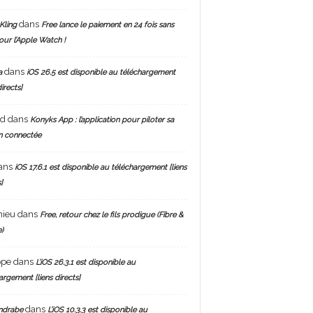
dans
Kling
Free lance le paiement en 24 fois sans
pour l’Apple Watch !
dans
a
iOS 26.5 est disponible au téléchargement
directs]
nd
dans
Konyks App : l’application pour piloter sa
n connectée
ans
iOS 17.6.1 est disponible au téléchargement [liens
]
hieu
dans
Free, retour chez le fils prodigue (Fibre &
)
ppe
dans
L’iOS 26.3.1 est disponible au
argement [liens directs]
dans
ndrabe
L’iOS 10.3.3 est disponible au