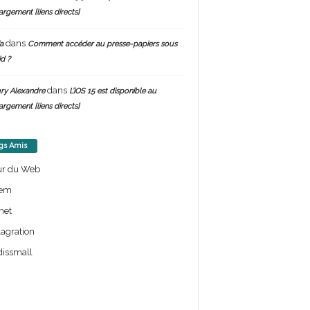
argement [liens directs]
dans
a
Comment accéder au presse-papiers sous
d ?
dans
ry Alexandre
L’iOS 15 est disponible au
argement [liens directs]
gs Amis
ur du Web
em
net
lagration
issmall