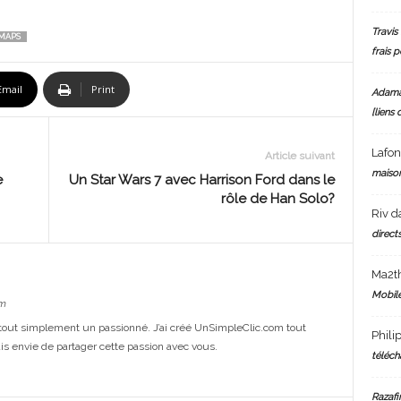
Travis 
MAPS
frais 
Email
Print
Adam
[liens 
Lafo
Article suivant
maiso
e
Un Star Wars 7 avec Harrison Ford dans le
rôle de Han Solo?
Riv
d
directs
Ma2t
Mobile
m
out simplement un passionné. J’ai créé UnSimpleClic.com tout
Phili
s envie de partager cette passion avec vous.
téléch
Razafi