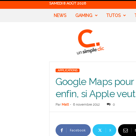
SAMEDI 8 AOÛT 2026
NEWS
GAMING
TUTOS
U
n
S
i
m
p
l
APPLICATIONS
e
Google Maps pour 
C
l
enfin, si Apple veu
i
c
Par
Matt
-
6 novembre 2012
0
Facebook
X