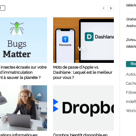
téléch
R
Grabsi
Androi
Zohou
téléch
Blo
s insectes écrasés sur votre
Mots de passe d’Apple vs.
d’immatriculation
Dashlane : Lequel est le meilleur
Auto
nt à sauver la planète ?
pour vous ?
Cach
Filtre
Indef
World
cations informatiques
Dropbox bientôt disponible en