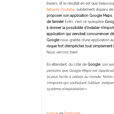
travers, et le résultat en est que beauc
fait avec Youtube
, subitement disparu de 
proposer son application Google Maps
,
de l’année
! Enfin, c’est ce qu’espère
Goog
à donner la possibilité d’installer n’impo
application qui viendrait concurrencer d
Google
nous gratifie d’une application a
risque fort d’empêcher tout simplement 
Nous verrons bien!
En attendant, du côté de
Google
, son avi
pensons que Google Maps est l’applicati
la plus facile à utiliser au monde. Notr
n’importe qui souhaitant l’utiliser, ind
système d’exploitation
» .
source
via
Fredzone