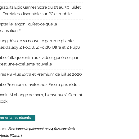
gratuits Epic Games Store du 23 au 30 juillet
: Foretales, disponible sur PC et mobile
pter le jargon : qu’est-ce que la
calisation ?
ng dévoile sa nouvelle gamme pliante
les Galaxy Z Fold8, Z Fold8 Ultra et Z Flip8
be s’attaque enfin aux vidéos générées par
 c’est une excellente nouvelle
itres PS Plus Extra et Premium de juillet 2026
be Premium s’invite chez Free à prix réduit
bookLM change de nom, bienvenue à Gemini
ook !
mentaires récents
ans
Free lance le paiement en 24 fois sans frais
’Apple Watch !