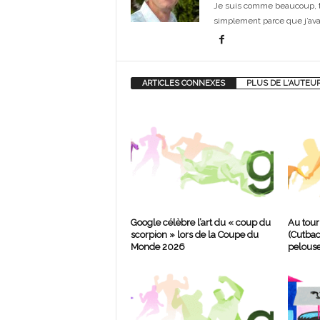
Je suis comme beaucoup, t
simplement parce que j’avai
ARTICLES CONNEXES
PLUS DE L'AUTEU
Google célèbre l’art du « coup du
Au tour
scorpion » lors de la Coupe du
(Cutbac
Monde 2026
pelouse