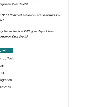
argement [liens directs]
dans
a
Comment accéder au presse-papiers sous
d ?
dans
ry Alexandre
L’iOS 15 est disponible au
argement [liens directs]
gs Amis
ur du Web
em
net
lagration
issmall