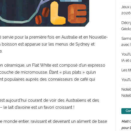
Jeux 
2026 
Décry
Géolo
servie pour la première fois en Australie et en Nouvelle-
Samsu
a boisson est apparue sur les menus de Sydney et
avec 
e.
YouTu
IA et
 en céramique, un Flat White est composé d’un expresso
Les t
ne couche de micromousse. Étant « plus plats » qu’un
ont populaires auprès des connaisseurs de café qui
YouTu
Note
Noteb
 est aujourd’hui courant de voir des Australiens et des
le lait d’avoine est un favori croissant !
Com
d
le monde entier, ravissant et devenant un aliment de base
Matt
pour l