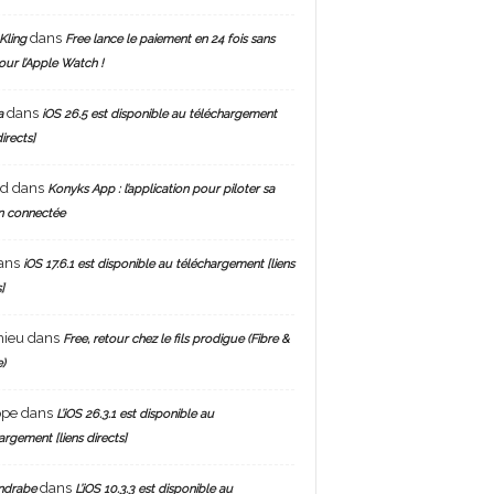
dans
Kling
Free lance le paiement en 24 fois sans
pour l’Apple Watch !
dans
a
iOS 26.5 est disponible au téléchargement
directs]
nd
dans
Konyks App : l’application pour piloter sa
n connectée
ans
iOS 17.6.1 est disponible au téléchargement [liens
]
hieu
dans
Free, retour chez le fils prodigue (Fibre &
)
ppe
dans
L’iOS 26.3.1 est disponible au
argement [liens directs]
dans
ndrabe
L’iOS 10.3.3 est disponible au