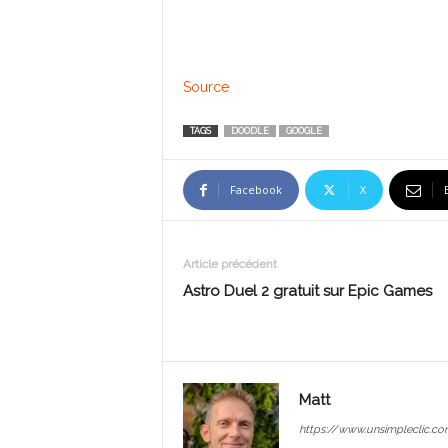
Source
TAGS
DOODLE
GOOGLE
Facebook
X
Article précédent
Astro Duel 2 gratuit sur Epic Games
Matt
https://www.unsimpleclic.co