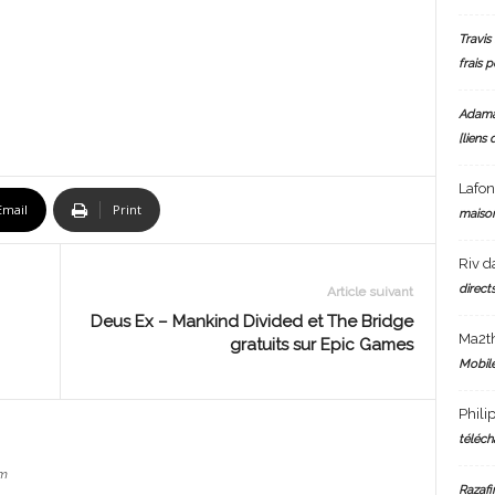
Travis 
frais 
Adam
[liens 
Lafo
Email
Print
maiso
Riv
d
directs
Article suivant
Deus Ex – Mankind Divided et The Bridge
Ma2t
gratuits sur Epic Games
Mobile
Phili
téléch
m
Razafi