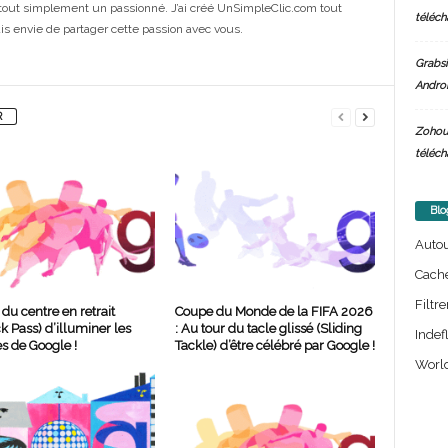
out simplement un passionné. J’ai créé UnSimpleClic.com tout
téléch
s envie de partager cette passion avec vous.
Grabsi
Androi
R
Zohou
téléch
Blo
Auto
Cach
Filtre
 du centre en retrait
Coupe du Monde de la FIFA 2026
k Pass) d’illuminer les
: Au tour du tacle glissé (Sliding
Indef
s de Google !
Tackle) d’être célébré par Google !
World