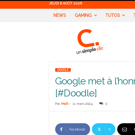
JEUDI 6 AOÛT 2026
NEWS
GAMING
TUTOS
U
n
S
i
m
p
l
DOODLE
e
Google met à l’hon
C
l
[#Doodle]
i
c
Par
Matt
-
11 mars 2024
0
Facebook
X