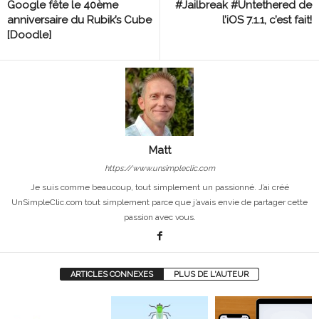
Google fête le 40ème
#Jailbreak #Untethered de
anniversaire du Rubik’s Cube
l’iOS 7.1.1, c’est fait!
[Doodle]
Matt
https://www.unsimpleclic.com
Je suis comme beaucoup, tout simplement un passionné. J’ai créé
UnSimpleClic.com tout simplement parce que j’avais envie de partager cette
passion avec vous.
ARTICLES CONNEXES
PLUS DE L'AUTEUR