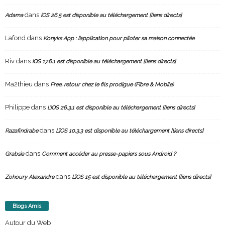
dans
Adama
iOS 26.5 est disponible au téléchargement [liens directs]
Lafond
dans
Konyks App : l’application pour piloter sa maison connectée
Riv
dans
iOS 17.6.1 est disponible au téléchargement [liens directs]
Ma2thieu
dans
Free, retour chez le fils prodigue (Fibre & Mobile)
Philippe
dans
L’iOS 26.3.1 est disponible au téléchargement [liens directs]
dans
Razafindrabe
L’iOS 10.3.3 est disponible au téléchargement [liens directs]
dans
Grabsia
Comment accéder au presse-papiers sous Android ?
dans
Zohoury Alexandre
L’iOS 15 est disponible au téléchargement [liens directs]
Blogs Amis
Autour du Web