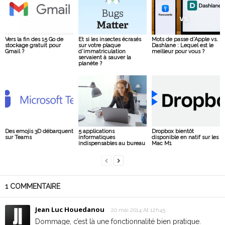
Vers la fin des 15 Go de
Et si les insectes écrasés
Mots de passe d’Apple vs.
stockage gratuit pour
sur votre plaque
Dashlane : Lequel est le
Gmail ?
d’immatriculation
meilleur pour vous ?
servaient à sauver la
planète ?
Des emojis 3D débarquent
5 applications
Dropbox bientôt
sur Teams
informatiques
disponible en natif sur les
indispensables au bureau
Mac M1
1 COMMENTAIRE
Jean Luc Houedanou
20 mai 2014 At 12h45
Dommage, c’est là une fonctionnalité bien pratique.