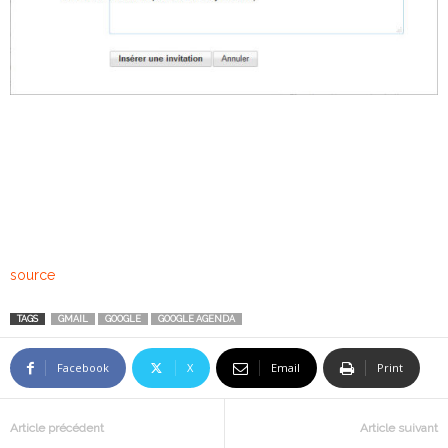
source
TAGS
GMAIL
GOOGLE
GOOGLE AGENDA
Facebook
X
Email
Print
Article précédent
Article suivant