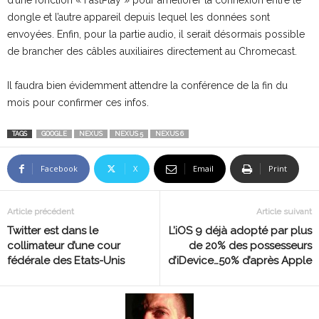
d’une fonction « FastPlay » pour améliorer la connexion entre le
dongle et l’autre appareil depuis lequel les données sont
envoyées. Enfin, pour la partie audio, il serait désormais possible
de brancher des câbles auxiliaires directement au Chromecast.
Il faudra bien évidemment attendre la conférence de la fin du
mois pour confirmer ces infos.
TAGS
GOOGLE
NEXUS
NEXUS 5
NEXUS 6
Facebook
X
Email
Print
Article précédent
Article suivant
Twitter est dans le
L’iOS 9 déjà adopté par plus
collimateur d’une cour
de 20% des possesseurs
fédérale des Etats-Unis
d’iDevice…50% d’après Apple