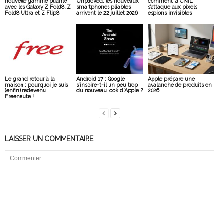
nouvelle gamme pliante
Unpacked, les nouveaux
comment la CNIL
avec les Galaxy Z Fold8, Z
smartphones pliables
s’attaque aux pixels
Fold8 Ultra et Z Flip8
arrivent le 22 juillet 2026
espions invisibles
Le grand retour à la
Android 17 : Google
Apple prépare une
maison : pourquoi je suis
s’inspire-t-il un peu trop
avalanche de produits en
(enfin) redevenu
du nouveau look d’Apple ?
2026
Freenaute !
LAISSER UN COMMENTAIRE