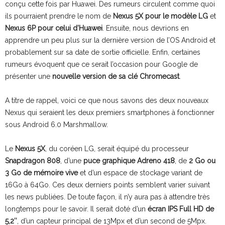
conçu cette fois par Huawei. Des rumeurs circulent comme quoi
ils pourraient prendre le nom de
Nexus 5X pour le modèle LG
et
Nexus 6P pour celui d’Huawei
. Ensuite, nous devrions en
apprendre un peu plus sur la dernière version de l’OS Android et
probablement sur sa date de sortie officielle. Enfin, certaines
rumeurs évoquent que ce serait l’occasion pour Google de
présenter une
nouvelle version de sa clé Chromecast
.
A titre de rappel, voici ce que nous savons des deux nouveaux
Nexus qui seraient les deux premiers smartphones à fonctionner
sous Android 6.0 Marshmallow.
Le
Nexus 5X
, du coréen LG, serait équipé du processeur
Snapdragon 808
, d’une
puce graphique Adreno 418
, de
2 Go ou
3 Go de mémoire vive
et d’un espace de stockage variant de
16Go à 64Go. Ces deux derniers points semblent varier suivant
les news publiées. De toute façon, il n’y aura pas à attendre très
longtemps pour le savoir. Il serait doté d’un
écran IPS Full HD de
5,2″
, d’un capteur principal de 13Mpx et d’un second de 5Mpx.