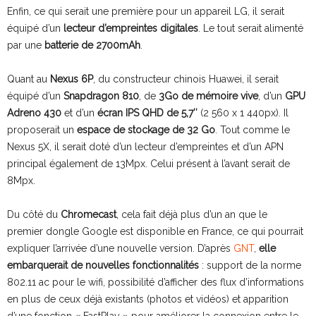
Enfin, ce qui serait une première pour un appareil LG, il serait
équipé d’un
lecteur d’empreintes digitales
. Le tout serait alimenté
par une
batterie de 2700mAh
.
Quant au
Nexus 6P
, du constructeur chinois Huawei, il serait
équipé d’un
Snapdragon 810
, de
3Go de mémoire vive
, d’un
GPU
Adreno 430
et d’un
écran IPS QHD de 5,7″
(2 560 x 1 440px). Il
proposerait un
espace de stockage de 32 Go
. Tout comme le
Nexus 5X, il serait doté d’un lecteur d’empreintes et d’un APN
principal également de 13Mpx. Celui présent à l’avant serait de
8Mpx.
Du côté du
Chromecast
, cela fait déjà plus d’un an que le
premier dongle Google est disponible en France, ce qui pourrait
expliquer l’arrivée d’une nouvelle version. D’après
GNT
,
elle
embarquerait de nouvelles fonctionnalités
: support de la norme
802.11 ac pour le wifi, possibilité d’afficher des flux d’informations
en plus de ceux déjà existants (photos et vidéos) et apparition