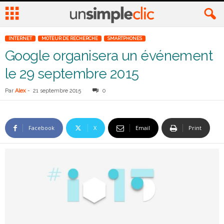
INTERNET
MOTEUR DE RECHERCHE
SMARTPHONES
Google organisera un événement
le 29 septembre 2015
Par
Alex
-
21 septembre 2015
0
Facebook
X
Email
Print