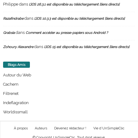
Philippe
dans
L’iOS 26.3.1 est disponible au téléchargement [liens directs]
dans
Razafindrabe
L’iOS 10.3.3 est disponible au téléchargement [liens directs]
dans
Grabsia
Comment accéder au presse-papiers sous Android ?
dans
Zohoury Alexandre
L’iOS 15 est disponible au téléchargement [liens directs]
Blogs Amis
Autour du Web
Cachem
Filtrenet
Indeflagration
Worldissmall
À propos
Auteurs
Devenez rédacteur !
Vie d’UnSimpleClic
© Copyright UnSimpleClic. Tout droit réservé.