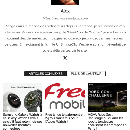
Alex
https://www.unsimpleclic.com
Plongé dans le monde des ordinateurs depuis l'enfance, je n'ai cessé de m'y
intéresser. Pas encore élevé au rang de "Geek" ou de "Gamer", je me tiens au
courant des dernières technologies et joue aux jeux vidéos à mes heures
perdues. En rejoignant la famille UnSimpleClic, j'espère agrandir l'éventail de
sujets déjà traités par le site.
ARTICLES CONNEXES
PLUS DE L'AUTEUR
Samsung Galaxy Watch 9
Free lance le paiement en
MOVA Robo Goal
et Galaxy Watch Ultra 2,
24 fois sans frais pour
Challenge ou quand les
ce qu’il faut retenir de ces
l’Apple Watch !
robots tondeuses
nouvelles montres
chaussent les crampons à
connectées
Paris !