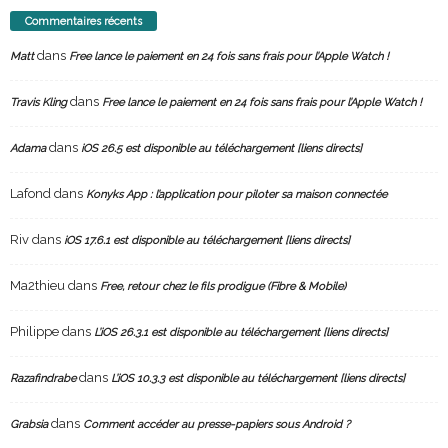
Commentaires récents
dans
Matt
Free lance le paiement en 24 fois sans frais pour l’Apple Watch !
dans
Travis Kling
Free lance le paiement en 24 fois sans frais pour l’Apple Watch !
dans
Adama
iOS 26.5 est disponible au téléchargement [liens directs]
Lafond
dans
Konyks App : l’application pour piloter sa maison connectée
Riv
dans
iOS 17.6.1 est disponible au téléchargement [liens directs]
Ma2thieu
dans
Free, retour chez le fils prodigue (Fibre & Mobile)
Philippe
dans
L’iOS 26.3.1 est disponible au téléchargement [liens directs]
dans
Razafindrabe
L’iOS 10.3.3 est disponible au téléchargement [liens directs]
dans
Grabsia
Comment accéder au presse-papiers sous Android ?