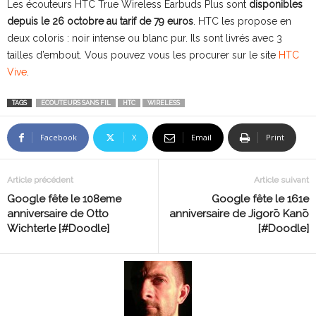
Les écouteurs HTC True Wireless Earbuds Plus sont
disponibles
depuis le 26 octobre au tarif de 79 euros
. HTC les propose en
deux coloris : noir intense ou blanc pur. Ils sont livrés avec 3
tailles d’embout. Vous pouvez vous les procurer sur le site
HTC
Vive
.
TAGS
ECOUTEURS SANS FIL
HTC
WIRELESS
Facebook
X
Email
Print
Article précédent
Article suivant
Google fête le 108eme
Google fête le 161e
anniversaire de Otto
anniversaire de Jigorō Kanō
Wichterle [#Doodle]
[#Doodle]