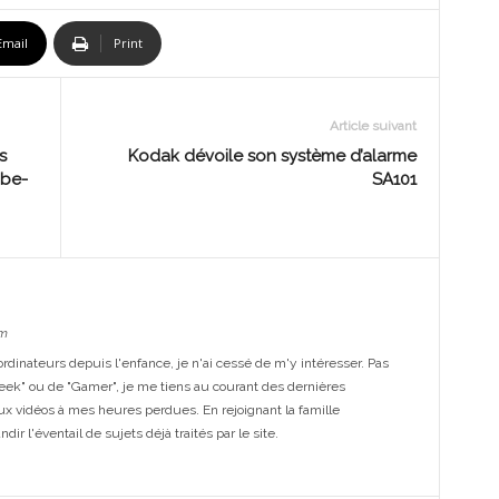
Email
Print
Article suivant
s
Kodak dévoile son système d’alarme
ube-
SA101
m
dinateurs depuis l'enfance, je n'ai cessé de m'y intéresser. Pas
eek" ou de "Gamer", je me tiens au courant des dernières
ux vidéos à mes heures perdues. En rejoignant la famille
ir l'éventail de sujets déjà traités par le site.