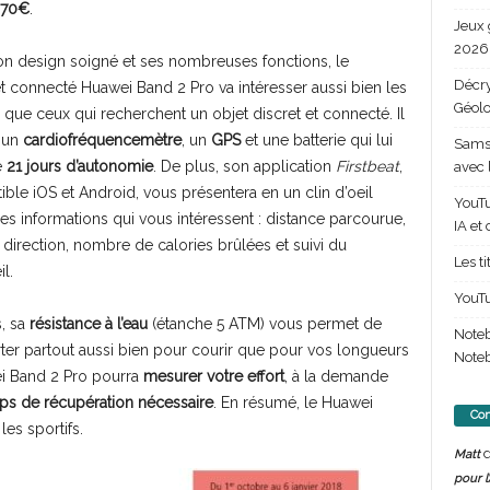
à 70€
.
Jeux 
2026 
n design soigné et ses nombreuses fonctions, le
Décry
t connecté Huawei Band 2 Pro va intéresser aussi bien les
Géolo
s que ceux qui recherchent un objet discret et connecté. Il
 un
cardiofréquencemètre
, un
GPS
et une batterie qui lui
Samsu
e
21 jours d’autonomie
. De plus, son application
Firstbeat
,
avec 
ble iOS et Android, vous présentera en un clin d’oeil
YouTu
les informations qui vous intéressent : distance parcourue,
IA et
, direction, nombre de calories brûlées et suivi du
Les t
l.
YouTu
, sa
résistance à l’eau
(étanche 5 ATM) vous permet de
Note
ter partout aussi bien pour courir que pour vos longueurs
Noteb
ei Band 2 Pro pourra
mesurer votre effort
, à la demande
mps de récupération nécessaire
. En résumé, le Huawei
Com
es sportifs.
d
Matt
pour l