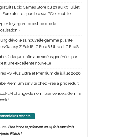
gratuits Epic Games Store du 23 au 30 juillet
: Foretales, disponible sur PC et mobile
pter le jargon : qu’est-ce que la
calisation ?
ng dévoile sa nouvelle gamme pliante
les Galaxy Z Fold8, Z Fold8 Ultra et Z Flip8
be s’attaque enfin aux vidéos générées par
 c’est une excellente nouvelle
itres PS Plus Extra et Premium de juillet 2026
be Premium s’invite chez Free à prix réduit
bookLM change de nom, bienvenue à Gemini
ook !
mentaires récents
ans
Free lance le paiement en 24 fois sans frais
’Apple Watch !