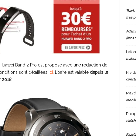
Travis 
frais 
Adam
[liens 
Lafo
maiso
t Huawei Band 2 Pro est proposé avec
une réduction de
nditions sont détaillées
ici
. L’offre est valable
depuis le
Riv
d
er 2018
.
directs
Ma2t
Mobile
Phili
téléch
Razafi