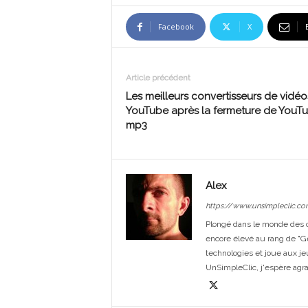
Facebook
X
Article précédent
Les meilleurs convertisseurs de vidéo
YouTube après la fermeture de YouT
mp3
Alex
https://www.unsimpleclic.co
Plongé dans le monde des or
encore élevé au rang de "G
technologies et joue aux je
UnSimpleClic, j'espère agrand