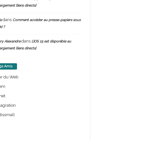
argement [liens directs]
dans
a
Comment accéder au presse-papiers sous
d ?
dans
ry Alexandre
L’iOS 15 est disponible au
argement [liens directs]
gs Amis
ur du Web
em
net
lagration
issmall