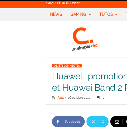
SAMEDI 8 AOÛT 2026
NEWS
GAMING
TUTOS
U
n
S
i
m
p
l
OBJETS CONNECTES
e
Huawei : promotion
C
l
et Huawei Band 2 
i
c
Par
Alex
-
26 octobre 2017
0
Facebook
X