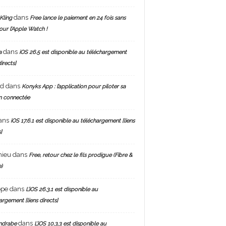
dans
Kling
Free lance le paiement en 24 fois sans
pour l’Apple Watch !
dans
a
iOS 26.5 est disponible au téléchargement
directs]
nd
dans
Konyks App : l’application pour piloter sa
n connectée
ans
iOS 17.6.1 est disponible au téléchargement [liens
]
hieu
dans
Free, retour chez le fils prodigue (Fibre &
)
ppe
dans
L’iOS 26.3.1 est disponible au
argement [liens directs]
dans
ndrabe
L’iOS 10.3.3 est disponible au