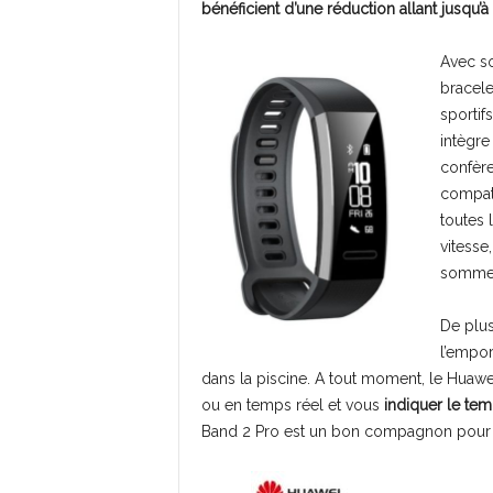
bénéficient d’une réduction allant jusqu’
Avec so
bracele
sportif
intègre
confèr
compati
toutes 
vitesse
sommei
De plus
l’empor
dans la piscine. A tout moment, le Huaw
ou en temps réel et vous
indiquer le te
Band 2 Pro est un bon compagnon pour l