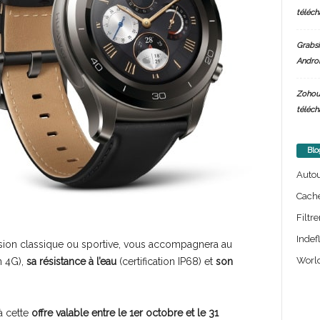
téléch
Grabsi
Androi
Zohou
téléch
Blo
Auto
Cach
Filtre
Indef
rsion classique ou sportive, vous accompagnera au
World
n 4G),
sa résistance à l’eau
(certification IP68) et
son
à cette
offre valable entre le 1er octobre et le 31