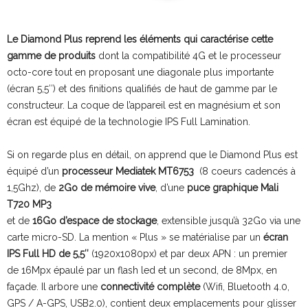
Le Diamond Plus reprend les éléments qui caractérise cette
gamme de produits
dont la compatibilité 4G et le processeur
octo-core tout en proposant une diagonale plus importante
(écran 5,5″) et des finitions qualifiés de haut de gamme par le
constructeur. La coque de l’appareil est en magnésium et son
écran est équipé de la technologie IPS Full Lamination.
Si on regarde plus en détail, on apprend que le Diamond Plus est
équipé d’un
processeur Mediatek MT6753
(8 coeurs cadencés à
1,5Ghz), de
2Go de mémoire vive
, d’une
puce graphique Mali
T720 MP3
et de
16Go d’espace de stockage
, extensible jusqu’à 32Go via une
carte micro-SD. La mention « Plus » se matérialise par un
écran
IPS Full HD de 5,5″
(1920x1080px) et par deux APN : un premier
de 16Mpx épaulé par un flash led et un second, de 8Mpx, en
façade. Il arbore une
connectivité complète
(Wifi, Bluetooth 4.0,
GPS / A-GPS, USB2.0), contient deux emplacements pour glisser