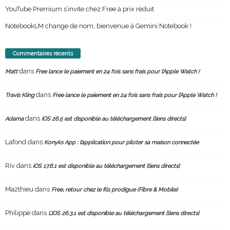
YouTube Premium s’invite chez Free à prix réduit
NotebookLM change de nom, bienvenue à Gemini Notebook !
Commentaires récents
dans
Matt
Free lance le paiement en 24 fois sans frais pour l’Apple Watch !
dans
Travis Kling
Free lance le paiement en 24 fois sans frais pour l’Apple Watch !
dans
Adama
iOS 26.5 est disponible au téléchargement [liens directs]
Lafond
dans
Konyks App : l’application pour piloter sa maison connectée
Riv
dans
iOS 17.6.1 est disponible au téléchargement [liens directs]
Ma2thieu
dans
Free, retour chez le fils prodigue (Fibre & Mobile)
Philippe
dans
L’iOS 26.3.1 est disponible au téléchargement [liens directs]