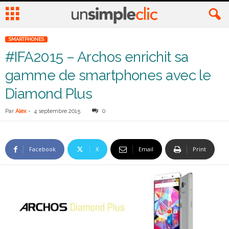
SMARTPHONES
#IFA2015 – Archos enrichit sa
gamme de smartphones avec le
Diamond Plus
Par
Alex
-
4 septembre 2015
0
Facebook
X
Email
Print