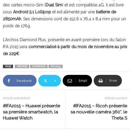
des cartes micro-Sim (
Dual Sim
) et est compatible 4G. Il est livré
sous
Android 5.1 Lollipop
et est alimenté par une
batterie de
2850mAh
. Ses dimensions sont de 152,6 x 76,4 x 8,4 mm pour un
poids de 176g.
L’Archos Diamond Plus, présenté en avant-première lors du Salon
IFA 2015 sera
commercialisé à partir du mois de novembre au prix
de 229€
TAGS
ARCHOS
DIAMOND
IFA 2015
Facebook
X
Email
Print
Article précédent
Article suivant
#IFA2015 – Huawei présente
#IFA2015 – Ricoh présente
sa première smartwatch, la
sa nouvelle caméra 360°, le
Huawei Watch
Theta S