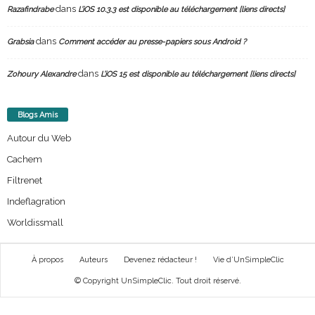
dans
Razafindrabe
L’iOS 10.3.3 est disponible au téléchargement [liens directs]
dans
Grabsia
Comment accéder au presse-papiers sous Android ?
dans
Zohoury Alexandre
L’iOS 15 est disponible au téléchargement [liens directs]
Blogs Amis
Autour du Web
Cachem
Filtrenet
Indeflagration
Worldissmall
À propos
Auteurs
Devenez rédacteur !
Vie d’UnSimpleClic
© Copyright UnSimpleClic. Tout droit réservé.