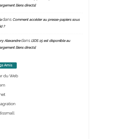
argement [liens directs]
dans
a
Comment accéder au presse-papiers sous
d ?
dans
ry Alexandre
L’iOS 15 est disponible au
argement [liens directs]
gs Amis
ur du Web
em
net
lagration
issmall