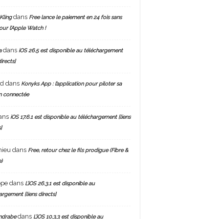
dans
Kling
Free lance le paiement en 24 fois sans
pour l’Apple Watch !
dans
a
iOS 26.5 est disponible au téléchargement
directs]
nd
dans
Konyks App : l’application pour piloter sa
n connectée
ans
iOS 17.6.1 est disponible au téléchargement [liens
]
hieu
dans
Free, retour chez le fils prodigue (Fibre &
)
ppe
dans
L’iOS 26.3.1 est disponible au
argement [liens directs]
dans
ndrabe
L’iOS 10.3.3 est disponible au