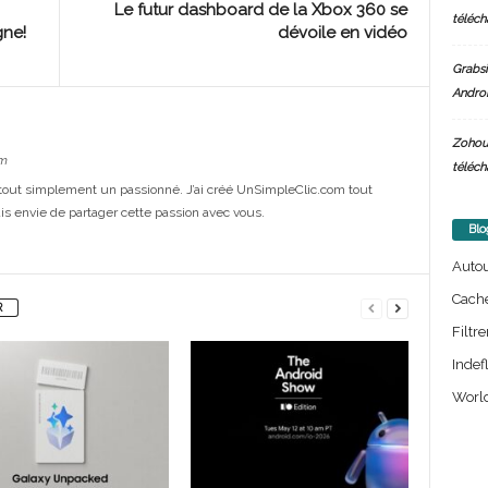
Le futur dashboard de la Xbox 360 se
téléch
gne!
dévoile en vidéo
Grabsi
Androi
Zohou
m
téléch
out simplement un passionné. J’ai créé UnSimpleClic.com tout
s envie de partager cette passion avec vous.
Blo
Auto
Cach
R
Filtre
Indef
World