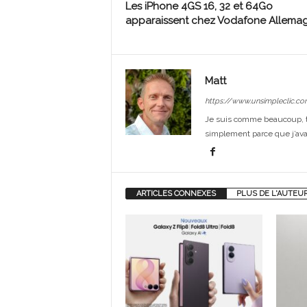
Les iPhone 4GS 16, 32 et 64Go
apparaissent chez Vodafone Allema
Matt
https://www.unsimpleclic.co
Je suis comme beaucoup, t
simplement parce que j’avai
ARTICLES CONNEXES
PLUS DE L'AUTEU