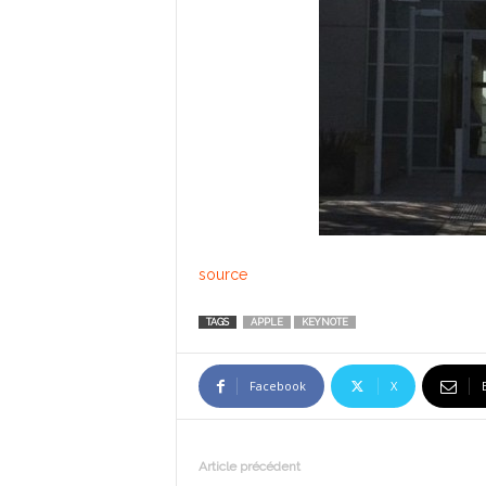
source
TAGS
APPLE
KEYNOTE
Facebook
X
Article précédent