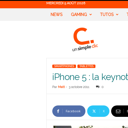
MERCREDI 5 AOÛT 2026
NEWS
GAMING
TUTOS
U
n
S
i
m
p
l
SMARTPHONES
TABLETTES
e
iPhone 5 : la keyno
C
l
i
Par
Matt
-
3 octobre 2011
0
c
Facebook
X