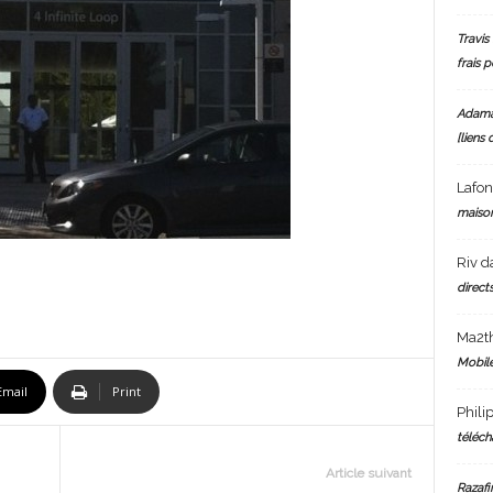
Travis 
frais 
Adam
[liens 
Lafo
maiso
Riv
d
directs
Ma2t
Mobile
Email
Print
Phili
téléch
Article suivant
Razafi