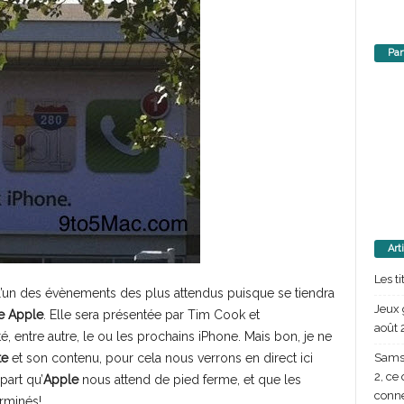
Par
Art
Les t
’un des évènements des plus attendus puisque se tiendra
Jeux 
e Apple
. Elle sera présentée par Tim Cook et
août 
é, entre autre, le ou les prochains iPhone. Mais bon, je ne
Samsu
te
et son contenu, pour cela nous verrons en direct ici
2, ce
art qu’
Apple
nous attend de pied ferme, et que les
conn
rminés!