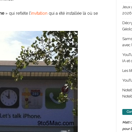
Jeux 
2026 
one
» qui reflète l’
invitation
qui a été installée là où se
Décry
Géolo
Samsu
avec 
YouTu
IA et
Les t
YouTu
Note
Noteb
Com
d
Matt
pour l