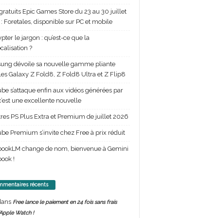
gratuits Epic Games Store du 23 au 30 juillet
: Foretales, disponible sur PC et mobile
pter le jargon : qu’est-ce que la
calisation ?
ng dévoile sa nouvelle gamme pliante
les Galaxy Z Fold8, Z Fold8 Ultra et Z Flip8
be s’attaque enfin aux vidéos générées par
 c’est une excellente nouvelle
itres PS Plus Extra et Premium de juillet 2026
be Premium s’invite chez Free à prix réduit
bookLM change de nom, bienvenue à Gemini
ook !
mentaires récents
ans
Free lance le paiement en 24 fois sans frais
’Apple Watch !