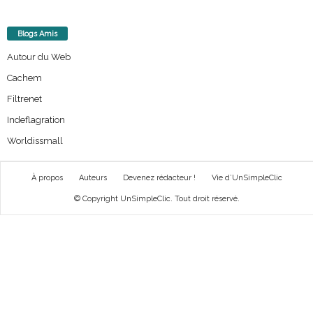
Blogs Amis
Autour du Web
Cachem
Filtrenet
Indeflagration
Worldissmall
À propos
Auteurs
Devenez rédacteur !
Vie d’UnSimpleClic
© Copyright UnSimpleClic. Tout droit réservé.