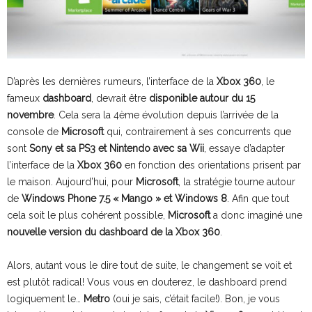
D’après les dernières rumeurs, l’interface de la
Xbox 360
, le
fameux
dashboard
, devrait être
disponible autour du 15
novembre
. Cela sera la 4ème évolution depuis l’arrivée de la
console de
Microsoft
qui, contrairement à ses concurrents que
sont
Sony et sa PS3 et Nintendo avec sa Wii
, essaye d’adapter
l’interface de la
Xbox 360
en fonction des orientations prisent par
le maison. Aujourd’hui, pour
Microsoft
, la stratégie tourne autour
de
Windows Phone 7.5 « Mango » et Windows 8
. Afin que tout
cela soit le plus cohérent possible,
Microsoft
a donc imaginé une
nouvelle version du dashboard de la Xbox 360
.
Alors, autant vous le dire tout de suite, le changement se voit et
est plutôt radical! Vous vous en douterez, le dashboard prend
logiquement le…
Metro
(oui je sais, c’était facile!). Bon, je vous