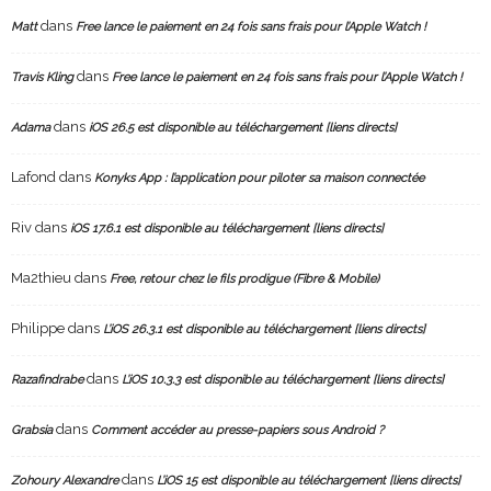
dans
Matt
Free lance le paiement en 24 fois sans frais pour l’Apple Watch !
dans
Travis Kling
Free lance le paiement en 24 fois sans frais pour l’Apple Watch !
dans
Adama
iOS 26.5 est disponible au téléchargement [liens directs]
Lafond
dans
Konyks App : l’application pour piloter sa maison connectée
Riv
dans
iOS 17.6.1 est disponible au téléchargement [liens directs]
Ma2thieu
dans
Free, retour chez le fils prodigue (Fibre & Mobile)
Philippe
dans
L’iOS 26.3.1 est disponible au téléchargement [liens directs]
dans
Razafindrabe
L’iOS 10.3.3 est disponible au téléchargement [liens directs]
dans
Grabsia
Comment accéder au presse-papiers sous Android ?
dans
Zohoury Alexandre
L’iOS 15 est disponible au téléchargement [liens directs]