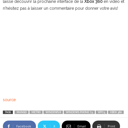
laisse découvrir la prochaine interface de la
Xbox 360
en vidéo et
n’hésitez pas à laisser un commentaire pour donner votre avis!
source
TAGS
MANGO
METRO
WINDOWS 8
WINDOWS PHONE 7.5
WP7.5
XBOX 360
Facebook
X
Email
Print