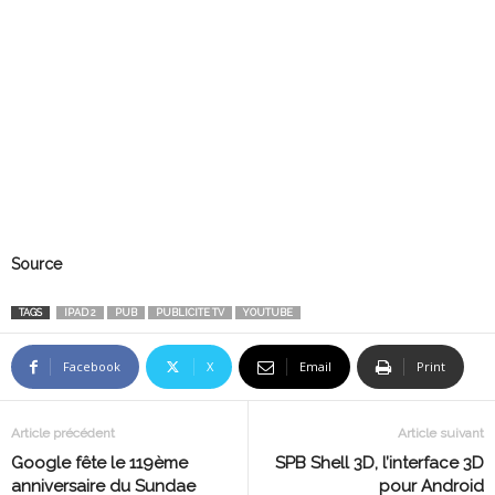
Source
TAGS
IPAD 2
PUB
PUBLICITE TV
YOUTUBE
Facebook
X
Email
Print
Article précédent
Article suivant
Google fête le 119ème
SPB Shell 3D, l’interface 3D
anniversaire du Sundae
pour Android