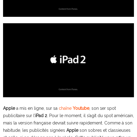
Apple
a mis en ligne, sur sa
chaîne
Youtube
, son 1er spot
publicitaire sur l’
iPad 2
. Pour le moment, il s’agit du spot américain,
mais la version française devrait suivre rapidement. Comme à son
habitude, les publicités signées
Apple
son sobres et classieuses