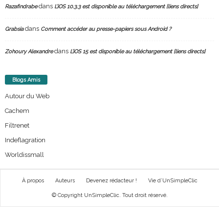
dans
Razafindrabe
L’iOS 10.3.3 est disponible au téléchargement [liens directs]
dans
Grabsia
Comment accéder au presse-papiers sous Android ?
dans
Zohoury Alexandre
L’iOS 15 est disponible au téléchargement [liens directs]
Blogs Amis
Autour du Web
Cachem
Filtrenet
Indeflagration
Worldissmall
À propos
Auteurs
Devenez rédacteur !
Vie d’UnSimpleClic
© Copyright UnSimpleClic. Tout droit réservé.