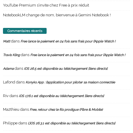
YouTube Premium s’invite chez Free à prix réduit
NotebookLM change de nom, bienvenue à Gemini Notebook !
Commentaires récents
dans
Matt
Free lance le paiement en 24 fois sans frais pour l’Apple Watch !
dans
Travis Kling
Free lance le paiement en 24 fois sans frais pour l’Apple Watch !
dans
Adama
iOS 26.5 est disponible au téléchargement [liens directs]
Lafond
dans
Konyks App : l’application pour piloter sa maison connectée
Riv
dans
iOS 17.6.1 est disponible au téléchargement [liens directs]
Ma2thieu
dans
Free, retour chez le fils prodigue (Fibre & Mobile)
Philippe
dans
L’iOS 26.3.1 est disponible au téléchargement [liens directs]