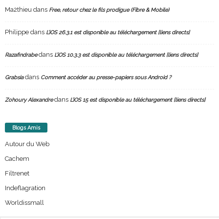
Ma2thieu
dans
Free, retour chez le fils prodigue (Fibre & Mobile)
Philippe
dans
L’iOS 26.3.1 est disponible au téléchargement [liens directs]
dans
Razafindrabe
L’iOS 10.3.3 est disponible au téléchargement [liens directs]
dans
Grabsia
Comment accéder au presse-papiers sous Android ?
dans
Zohoury Alexandre
L’iOS 15 est disponible au téléchargement [liens directs]
Blogs Amis
Autour du Web
Cachem
Filtrenet
Indeflagration
Worldissmall