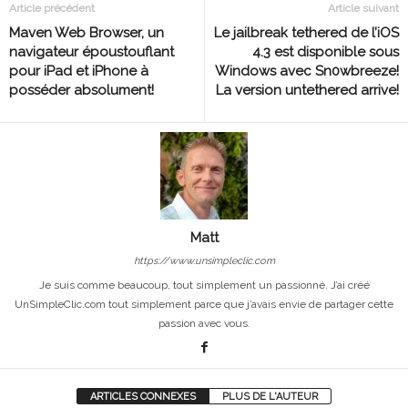
Article précédent
Article suivant
Maven Web Browser, un
Le jailbreak tethered de l’iOS
navigateur époustouflant
4.3 est disponible sous
pour iPad et iPhone à
Windows avec Sn0wbreeze!
posséder absolument!
La version untethered arrive!
Matt
https://www.unsimpleclic.com
Je suis comme beaucoup, tout simplement un passionné. J’ai créé
UnSimpleClic.com tout simplement parce que j’avais envie de partager cette
passion avec vous.
ARTICLES CONNEXES
PLUS DE L'AUTEUR