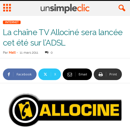
INTERNET
La chaîne TV Allociné sera lancée
cet été sur l’ADSL
Par
Matt
-
11 mars 2011
0
Facebook
X
Email
Print