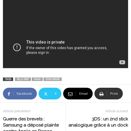
TAGS
BLU-RAY
SAGA
STAR WARS
Facebook
X
Email
Print
Article précédent
Article suivant
Guerre des brevets :
3DS : un 2nd stick
Samsung a déposé plainte
analogique grâce à un dock