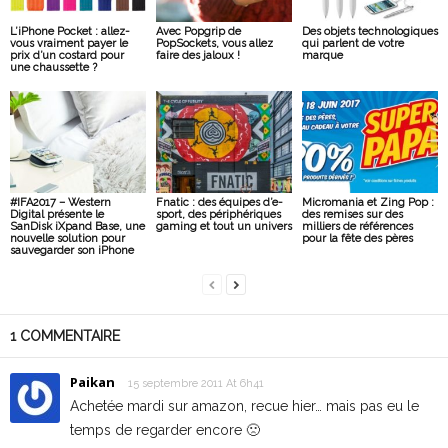
L’iPhone Pocket : allez-
Avec Popgrip de
Des objets technologiques
vous vraiment payer le
PopSockets, vous allez
qui parlent de votre
prix d’un costard pour
faire des jaloux !
marque
une chaussette ?
#IFA2017 – Western
Fnatic : des équipes d’e-
Micromania et Zing Pop :
Digital présente le
sport, des périphériques
des remises sur des
SanDisk iXpand Base, une
gaming et tout un univers
milliers de références
nouvelle solution pour
pour la fête des pères
sauvegarder son iPhone
1 COMMENTAIRE
Paikan
15 septembre 2011 At 6h41
Achetée mardi sur amazon, recue hier… mais pas eu le
temps de regarder encore 🙁