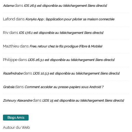
dans
Adama
iOS 26.5 est disponible au téléchargement [liens directs]
Lafond
dans
Konyks App : l’application pour piloter sa maison connectée
Riv
dans
iOS 17.6.1 est disponible au téléchargement [liens directs]
Ma2thieu
dans
Free, retour chez le fils prodigue (Fibre & Mobile)
Philippe
dans
L’iOS 26.3.1 est disponible au téléchargement [liens directs]
dans
Razafindrabe
L’iOS 10.3.3 est disponible au téléchargement [liens directs]
dans
Grabsia
Comment accéder au presse-papiers sous Android ?
dans
Zohoury Alexandre
L’iOS 15 est disponible au téléchargement [liens directs]
Blogs Amis
Autour du Web