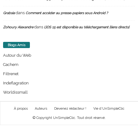
dans
Grabsia
Comment accéder au presse-papiers sous Android ?
dans
Zohoury Alexandre
L’iOS 15 est disponible au téléchargement [liens directs]
Blogs Amis
Autour du Web
Cachem
Filtrenet
Indeflagration
Worldissmall
À propos
Auteurs
Devenez rédacteur !
Vie d’UnSimpleClic
© Copyright UnSimpleClic. Tout droit réservé.