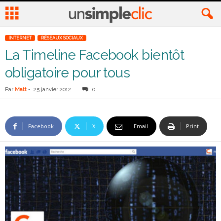
INTERNET
RÉSEAUX SOCIAUX
La Timeline Facebook bientôt
obligatoire pour tous
Par
Matt
-
25 janvier 2012
0
Facebook
X
Email
Print