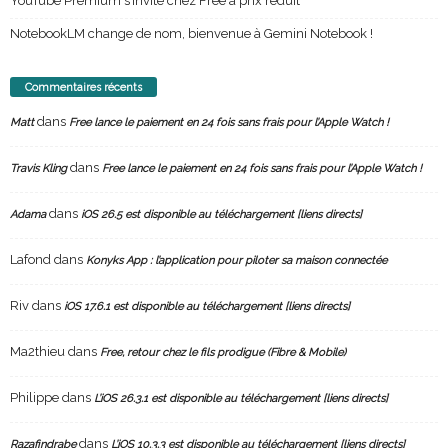
YouTube Premium s’invite chez Free à prix réduit
NotebookLM change de nom, bienvenue à Gemini Notebook !
Commentaires récents
dans
Matt
Free lance le paiement en 24 fois sans frais pour l’Apple Watch !
dans
Travis Kling
Free lance le paiement en 24 fois sans frais pour l’Apple Watch !
dans
Adama
iOS 26.5 est disponible au téléchargement [liens directs]
Lafond
dans
Konyks App : l’application pour piloter sa maison connectée
Riv
dans
iOS 17.6.1 est disponible au téléchargement [liens directs]
Ma2thieu
dans
Free, retour chez le fils prodigue (Fibre & Mobile)
Philippe
dans
L’iOS 26.3.1 est disponible au téléchargement [liens directs]
dans
Razafindrabe
L’iOS 10.3.3 est disponible au téléchargement [liens directs]