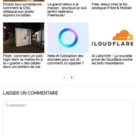
Emails sous surveillance :
Le grand retour à la
Free, retour chez le fils
comment la CNIL
maison : pourquoi je suis
prodigue (Fibre & Mobile)
s’attaque aux pixels
(enfin) redevenu
espions invisibles
Freenaute !
Fibre : comment un outil
Meta et l’utilisation des
AI Labyrinth : La nouvelle
high-tech va mettre fin à
données pour son IA :
arme de Cloudflare contre
la « guerre » des câbles
comment s’y opposer ?
les bots malveillants
dans vos boîtiers de rue
LAISSER UN COMMENTAIRE