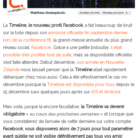
La
Timeline, le nouveau profil Facebook
, a fait beaucoup de bruit
sur la toile depuis son
annonce officielle fin septembre dernier
lors de la conférence f8
, la grand-messe annuelle du plus grand
réseau social,
Facebook
. Grâce a une petite bidouille,
il était
possible d’en profiter tout de suite
, mais sa disponibilité officielle
s’est faite attendre. Début décembre,
son arrivée en Nouvelle-
Zélande
nous laissait penser que la
Timeline
allait rapidement
débarquer chez nous aussi. Cela a été effectivement le cas mi-
décembre puisque la
Timeline est disponible pour tous
depuis le
15 décembre suivi quelques jours après sur
iOS et Android
.
Mais voilà, jusque là encore facultative,
la Timeline va devenir
obligatoire
«
au cours des prochaines semaines
» et lorsque que
vous constaterez de l’arrivée de cette dernière sur votre compte
Facebook
,
vous disposerez alors de 7 jours pour tout paramétrer
avant qu’elle ne soit visible définitivement pas tous vos amis
!