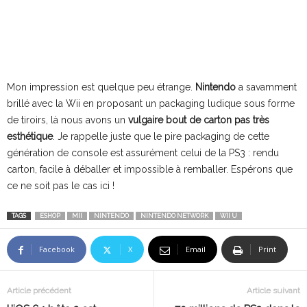
Mon impression est quelque peu étrange.
Nintendo
a savamment
brillé avec la Wii en proposant un packaging ludique sous forme
de tiroirs, là nous avons un
vulgaire bout de carton pas très
esthétique
. Je rappelle juste que le pire packaging de cette
génération de console est assurément celui de la PS3 : rendu
carton, facile à déballer et impossible à remballer. Espérons que
ce ne soit pas le cas ici !
TAGS
ESHOP
MII
NINTENDO
NINTENDO NETWORK
WII U
Facebook
X
Email
Print
Article précédent
Article suivant