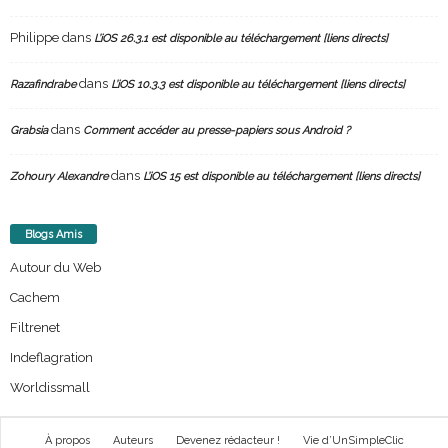
Philippe
dans
L’iOS 26.3.1 est disponible au téléchargement [liens directs]
dans
Razafindrabe
L’iOS 10.3.3 est disponible au téléchargement [liens directs]
dans
Grabsia
Comment accéder au presse-papiers sous Android ?
dans
Zohoury Alexandre
L’iOS 15 est disponible au téléchargement [liens directs]
Blogs Amis
Autour du Web
Cachem
Filtrenet
Indeflagration
Worldissmall
À propos
Auteurs
Devenez rédacteur !
Vie d’UnSimpleClic