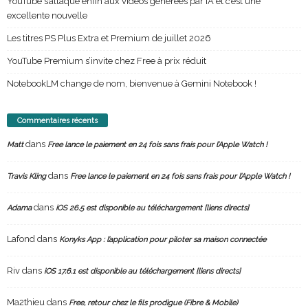
YouTube s’attaque enfin aux vidéos générées par IA et c’est une
excellente nouvelle
Les titres PS Plus Extra et Premium de juillet 2026
YouTube Premium s’invite chez Free à prix réduit
NotebookLM change de nom, bienvenue à Gemini Notebook !
Commentaires récents
dans
Matt
Free lance le paiement en 24 fois sans frais pour l’Apple Watch !
dans
Travis Kling
Free lance le paiement en 24 fois sans frais pour l’Apple Watch !
dans
Adama
iOS 26.5 est disponible au téléchargement [liens directs]
Lafond
dans
Konyks App : l’application pour piloter sa maison connectée
Riv
dans
iOS 17.6.1 est disponible au téléchargement [liens directs]
Ma2thieu
dans
Free, retour chez le fils prodigue (Fibre & Mobile)