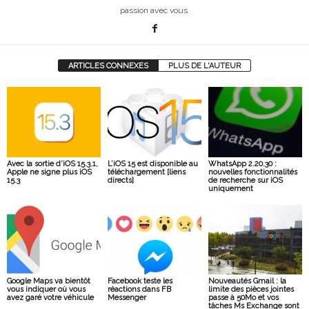
passion avec vous.
ARTICLES CONNEXES
PLUS DE L'AUTEUR
Avec la sortie d’iOS 15.3.1,
L’iOS 15 est disponible au
WhatsApp 2.20.30 :
Apple ne signe plus iOS
téléchargement [liens
nouvelles fonctionnalités
15.3
directs]
de recherche sur iOS
uniquement
Google Maps va bientôt
Facebook teste les
Nouveautés Gmail : la
vous indiquer où vous
réactions dans FB
limite des pièces jointes
avez garé votre véhicule
Messenger
passe à 50Mo et vos
tâches Ms Exchange sont