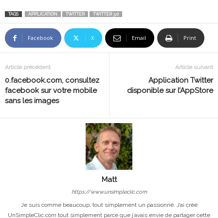
TAGS
APPLICATION
TWITTER
TWITTER 3.0
Facebook
X
Email
Print
Article précédent
Article suivant
0.facebook.com, consultez
Application Twitter
facebook sur votre mobile
disponible sur l’AppStore
sans les images
Matt
https://www.unsimpleclic.com
Je suis comme beaucoup, tout simplement un passionné. J’ai créé
UnSimpleClic.com tout simplement parce que j’avais envie de partager cette