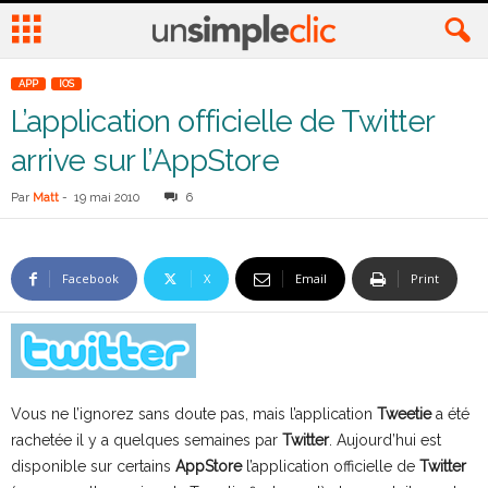
APP
IOS
L’application officielle de Twitter
arrive sur l’AppStore
Par
Matt
-
19 mai 2010
6
Facebook
X
Email
Print
Vous ne l’ignorez sans doute pas, mais l’application
Tweetie
a été
rachetée il y a quelques semaines par
Twitter
. Aujourd’hui est
disponible sur certains
AppStore
l’application
officielle de
Twitter