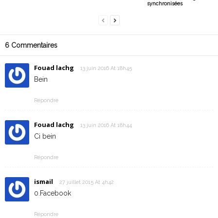
synchronisées
6 Commentaires
Fouad lachg
13 juin 2016 At 18h45
Bein
Répondre
Fouad lachg
13 juin 2016 At 18h44
Ci bein
Répondre
ismail
27 juillet 2015 At 4h42
0.Facebook
Répondre